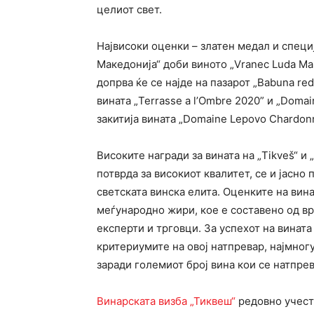
целиот свет.
Највисоки оценки – златен медал и специ
Македонија“ доби виното „Vranec Luda Ma
допрва ќе се најде на пазарот „Babuna re
вината „Terrasse a l’Ombre 2020” и „Doma
закитија вината „Domaine Lepovo Chardonna
Високите награди за вината на „Tikveš“ и 
потврда за високиот квалитет, се и јасно
светската винска елита. Оценките на вина
меѓународно жири, кое е составено од в
експерти и трговци. За успехот на винат
критериумите на овој натпревар, најмног
заради големиот број вина кои се натпрев
Винарската визба „Тиквеш“
редовно учест