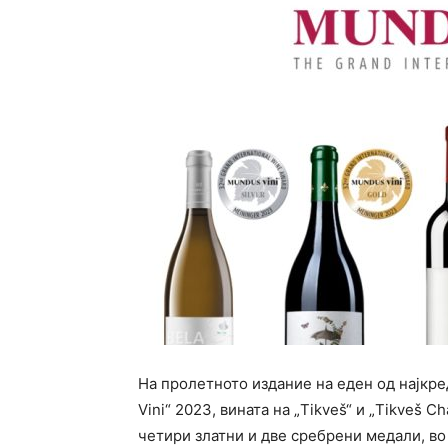
На пролетното издание на еден од најкр
Vini“ 2023, вината на „Tikveš“ и „Tikveš 
четири златни и две сребрени медали, во