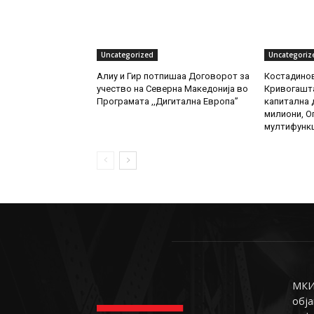
Uncategorized
Uncategoriz
Алиу и Гир потпишаа Договорот за
Костадинов
учество на Северна Македонија во
Кривогашта
Програмата ,,Дигитална Европа”
капитална д
милиони, О
мултифункц
МКИн
обја