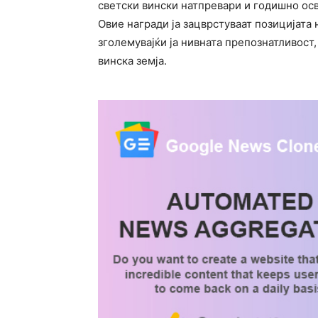
светски вински натпревари и годишно осв
Овие награди ја зацврстуваат позицијата 
зголемувајќи ја нивната препознатливост
винска земја.