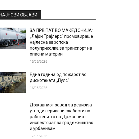
НАЈНОВИ ОБЈАВИ
ЗА ПРВ ПАТ ВО МАКЕДОНИЈА:
„Лајон Трајлерс“ промовираше
најлесна европска
полуприколка за транспорт на
опасни материи
15/05/2026
Една година од пожарот во
дискотеката „Пулс“
16/03/2026
Државниот завод за ревизија
утврди сериозни слабости во
работењето на Државниот
инспекторат за градежништво
и урбанизам
12/03/2026