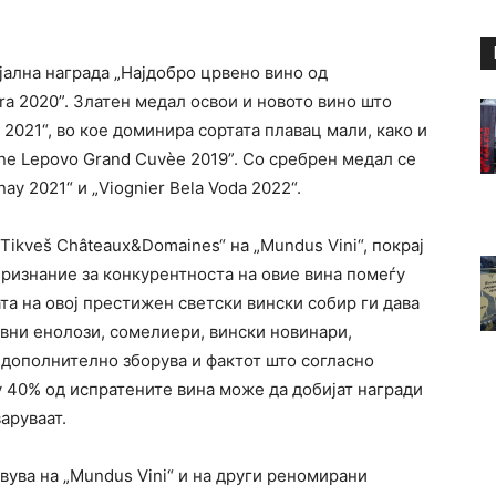
јална награда „Најдобро црвено вино од
ra 2020”. Златен медал освои и новото вино што
d 2021“, во кое доминира сортата плавац мали, како и
ine Lepovo Grand Cuvѐe 2019”. Со сребрен медал се
y 2021“ и „Viognier Bela Voda 2022“.
„Tikveš Châteaux&Domainеs“ на „Mundus Vini“, покрај
 признание за конкурентноста на овие вина помеѓу
та на овој престижен светски вински собир ги дава
рвни енолози, сомелиери, вински новинари,
а дополнително зборува и фактот што согласно
у 40% од испратените вина може да добијат награди
аруваат.
вува на „Mundus Vini“ и на други реномирани