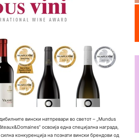
едибилните вински натпревари во светот – „Mundus
Châteaux&Domainеs“ освоија една специјална награда,
 силна конкуренција на познати вински брендови од