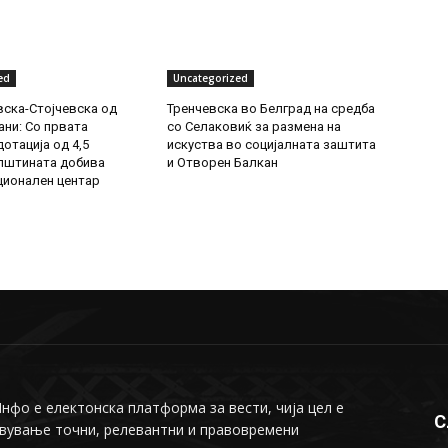
ed
Uncategorized
ска-Стојчевска од
Тренчевска во Белград на средба
ни: Со првата
со Селаковиќ за размена на
отација од 4,5
искуства во социјалната заштита
пштината добива
и Отворен Балкан
ионален центар
фо е електонска платформа за вести, чија цел е
С
вување точни, релевантни и правовремени