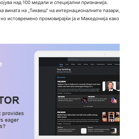
ојува над 100 медали и специјални признанија.
на вината на „Тиквеш“ на интернационалните пазари,
, но истовремено промовирајќи ја и Македонија како