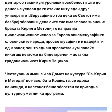
центар со такви културолошки особености што до
денес не успеал да ги стекне ниту еден друг
универзитет. Верувајќи во тоа дека во Светот има
безброј зборови и дека сите тие имаат свое значење
браќата Кирил и Методиј го направија
цивилизацискиот чекор за Европа описменувајќи ги
словенските народи, просветлувајќи ги и вадејќи ги
од мракот, зошто еднаш просветлен ум повеќе
никогаш не може да биде мрачен. – истакна
градоначалникот Кирил Пецаков.
Чествувања имаше и во Домот на култура “Св. Кирил
и Методиј” во населбата Кошишта, се одржа
панихида, а настанот беше збогатен со пригодна
културно уметничка програма.