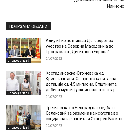
државниот обвинител на
Илиноис
ПОВРЗАНИ ОБЈАВИ
Алиу и Гир потпишаа Договорот за
учество на Северна Македонија во
Програмата ,,Дигитална Европа”
24/07/2023
Uncategorized
Костадиновска-Стојчевска од
Кривогаштани: Со првата капитална
дотација од 4,5 милиони, Општината
добива мултифункционален центар
Uncategorized
24/07/2023
Тренчевска во Белград на средба со
Селаковиќ за размена на искуства во
социјалната заштита и Отворен Балкан
20/07/2023
Uncategorized