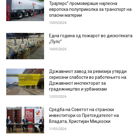
Трајлерс“ промовираше најлесна
европска полуприколка за транспорт на
опасни материи
15/05/2026
Една година од пожарот во дискотеката
„Пулс“
16/03/2026
Државниот завод за ревизија утврди
сериозни слабости во работењето на
Државниот инспекторат за
градежништво и урбанизам
12/03/2026
Средба на Советот на странски
инвеститори со Претседателот на
Владата, Христијан Мицкоски
11/03/2026