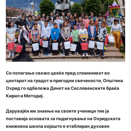
Со полагање свежо цвеќе пред споменикот во
центарот на градот и пригодни свечености, Општина
Охрид го одбележа Денот на Сесловенските браќа
Кирил и Методиј.
Дарувајќи им знаење на своите ученици тие ја
поставија основата за подигнување на Охридската
книжевна школа којашто е етаблиран духовен