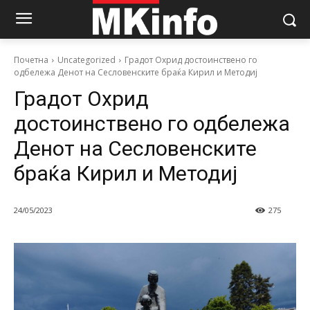
Почетна
Uncategorized
Градoт Охрид достоинствено го
одбележа Денот на Сесловенските браќа Кирил и Методиј
Градoт Охрид
достоинствено го одбележа
Денот на Сесловенските
браќа Кирил и Методиј
24/05/2023
275