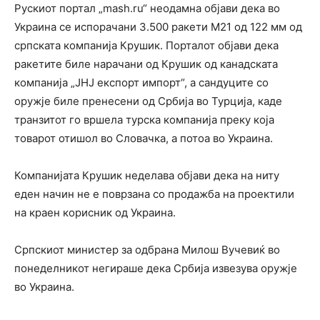
Рускиот портал „mash.ru“ неодамна објави дека во
Украина се испорачани 3.500 ракети М21 од 122 мм од
српската компанија Крушик. Порталот објави дека
ракетите биле нарачани од Крушик од канадската
компанија „ЈНЈ експорт импорт“, а сандуците со
оружје биле пренесени од Србија во Турција, каде
транзитот го вршела турска компанија преку која
товарот отишол во Словачка, а потоа во Украина.
Компанијата Крушик неделава објави дека на ниту
еден начин не е поврзана со продажба на проектили
на краен корисник од Украина.
Српскиот министер за одбрана Милош Вучевиќ во
понеделникот негираше дека Србија извезува оружје
во Украина.