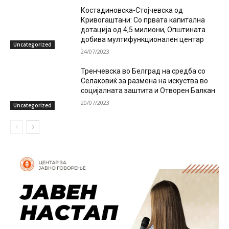
Костадиновска-Стојчевска од
Кривогаштани: Со првата капитална
дотација од 4,5 милиони, Општината
добива мултифункционален центар
Uncategorized
24/07/2023
Тренчевска во Белград на средба со
Селаковиќ за размена на искуства во
социјалната заштита и Отворен Балкан
20/07/2023
Uncategorized