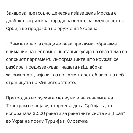
Захарова претходно денеска изјави дека Москва е
длабоко загрижена поради наводите за вмешаност на
Србија во продажба на оружје на Украина.
– Внимателно ја следиме оваа приказна, обрнавме
внимание на неодамнешната дискусија на оваа тема во
српскиот парламент. Информациите што кружат, се
разбира, предизвикуваат нашата најдлабока
загриженост, изјави таа во коментарот објавен на веб-
страницата на Министерството.
Претходно во руските медиуми и на каналите на
Телеграм се појавија тврдења дека Србија тајно
испорачала 3.500 ракети за ракетните системи „Град“
во Украина преку Турција и Словачка.