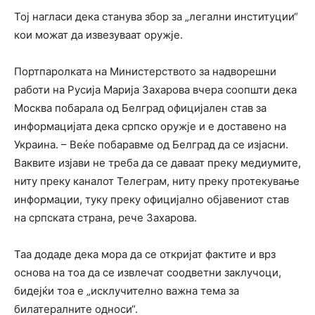
Тој нагласи дека станува збор за „легални институции“
кои можат да извезуваат оружје.
Портпаролката на Министерството за надворешни
работи на Русија Марија Захарова вчера соопшти дека
Москва побарала од Белград официјален став за
информацијата дека српско оружје и е доставено на
Украина. – Веќе побаравме од Белград да се изјасни.
Ваквите изјави не треба да се даваат преку медиумите,
ниту преку каналот Телеграм, ниту преку протекување
информации, туку преку официјално објавениот став
на српската страна, рече Захарова.
Таа додаде дека мора да се откријат фактите и врз
основа на тоа да се извлечат соодветни заклучоци,
бидејќи тоа е „исклучително важна тема за
билатералните односи“.