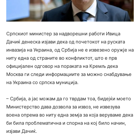
Српскиот министер за надворешни работи Ивица
Дачиќ денеска изјави дека од почетокот на руската
инвазија на Украина, од Србија не е извезено оружје на
ниту една од страните во конфликтот, што е прв
официјален одговор на пораката на Кремљ дека
Москва ги следи информациите за можно снабдување
на Украина со српска муниција.
– Србија, а јас можам да го тврдам тоа, бидејќи моето
Министерство дава дозвола за извоз, не извезува
воена опрема во ниту една земја за која веруваме дека
би била проблематична и спорна на кој било начин,
изјави Дачиќ.