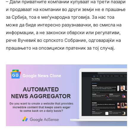
– Дали приватните компании купуваат на трети пазари
и продаваат на компании во други земји не е прашање
за Србија, тоа е меѓународна трговија. За нас тоа
може да биде интересно разузнавачки, во смисла на
информации, а не законски обврски или регулативи,
рече Вучевиќ во српското Собрание, одговарајќи на
прашањето на опозициски пратеник за тој случај.