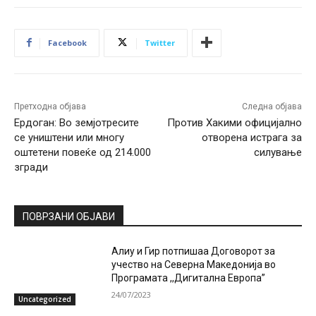
Facebook
Twitter
Претходна објава
Следна објава
Ердоган: Во земјотресите
Против Хакими официјално
се уништени или многу
отворена истрага за
оштетени повеќе од 214.000
силување
згради
ПОВРЗАНИ ОБЈАВИ
Алиу и Гир потпишаа Договорот за
учество на Северна Македонија во
Програмата ,,Дигитална Европа”
24/07/2023
Uncategorized