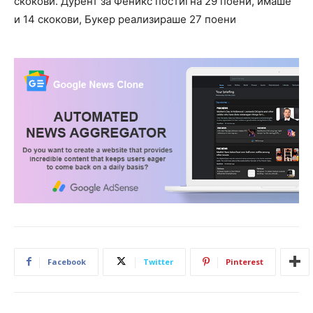
скокови. Дурент за Феникс постигна 29 поени, имаше
и 14 скокови, Букер реализираше 27 поени
Facebook
Twitter
Pinterest