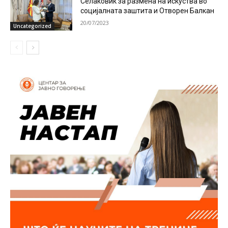
Селаковиќ за размена на искуства во
социјалната заштита и Отворен Балкан
20/07/2023
Uncategorized