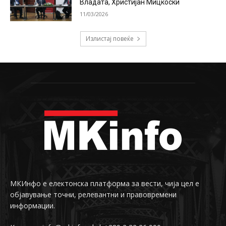
Владата, Христијан Мицкоски
11/03/2026
Излистај повеќе
МКИнфо е електонска платформа за вести, чија цел е
објавување точни, релевантни и правовремени
информации.