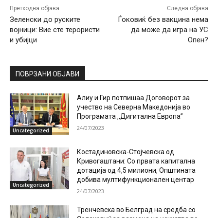
Претходна објава
Следна објава
Зеленски до руските
Ѓоковиќ без вакцина нема
војници: Вие сте терористи
да може да игра на УС
и убијци
Опен?
ПОВРЗАНИ ОБЈАВИ
Алиу и Гир потпишаа Договорот за
учество на Северна Македонија во
Програмата ,,Дигитална Европа”
24/07/2023
Uncategorized
Костадиновска-Стојчевска од
Кривогаштани: Со првата капитална
дотација од 4,5 милиони, Општината
добива мултифункционален центар
Uncategorized
24/07/2023
Тренчевска во Белград на средба со