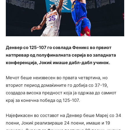
Денвер со 125-107 го совлада Феникс во првиот
натпревар од полуфиналната серија во западната
конференција, Јокиќ имаше дабл-дабл учинок.
Мечот беше неизвесен во првата четвртина, но
вториот период домаќините го добија со 37-19,
создадоа висока предност која ја одржаа до самиот
крај за конечна победа од 125-107.
Најефикасен во составот на Денвер беше Мареј со 34
поени, Јокиќ реализираше 24 поени, имаше и 19