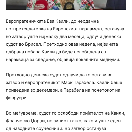
Европратеничката Ева Каили, до неодамна
потпретседателка на Европскиот парламент, останува
во затвор уште најмалку два месеца, одлучи денеска
судот во Брисел. Претходно оваа недела, нејзината
одбрана побара Каили да биде ослободена со
нараквица за следење, објавија локалните медиуми.
Претходно денеска судот одлучи да го остави во
затвор и европратеникот Марк Тарабела. Каили беше
приведена во декември, а Тарабела на почетокот на
февруари.
Во меѓувреме, судот го ослободи пријателот на Каили,
Франческо Џорџи, нејзиниот татко, како и уште еден
од наводните соучесници. Во затвор останува