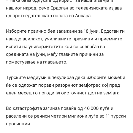
– Нека оваа одлука е од корист за нашата земја и
нашиот народ, рече Ердоган во телевизиската изјава
од претседателската палата во Анкара.
Изборите првично беа закажани за 18 јуни. Ердоган ги
наведе аџилакот, училишните празници и приемните
испити на универзитетите кои се совпаѓаа во
средината на јуни, меѓу главните причини за
поместување на гласањето.
Турските медиуми шпекулираа дека изборите можеби
ќе се одложат поради разорниот земјотрес кој пред
еден месец го погоди југоисточниот дел на земјата.
Во катастрофата загинаа повеќе од 46.000 луѓе и
раселени се речиси четири милиони луѓе во 11 турски
провинции.