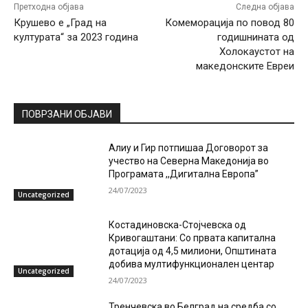
Претходна објава
Следна објава
Крушево е „Град на
Комеморација по повод 80
културата“ за 2023 година
годишнината од
Холокаустот на
македонските Евреи
ПОВРЗАНИ ОБЈАВИ
Алиу и Гир потпишаа Договорот за
учество на Северна Македонија во
Програмата ,,Дигитална Европа”
24/07/2023
Uncategorized
Костадиновска-Стојчевска од
Кривогаштани: Со првата капитална
дотација од 4,5 милиони, Општината
добива мултифункционален центар
Uncategorized
24/07/2023
Тренчевска во Белград на средба со