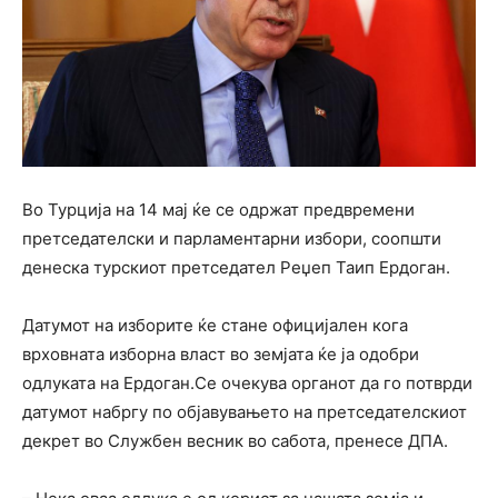
Во Турција на 14 мај ќе се одржат предвремени
претседателски и парламентарни избори, соопшти
денеска турскиот претседател Реџеп Таип Ердоган.
Датумот на изборите ќе стане официјален кога
врховната изборна власт во земјата ќе ја одобри
одлуката на Ердоган.Се очекува органот да го потврди
датумот набргу по објавувањето на претседателскиот
декрет во Службен весник во сабота, пренесе ДПА.