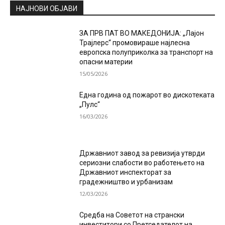
НАЈНОВИ ОБЈАВИ
ЗА ПРВ ПАТ ВО МАКЕДОНИЈА: „Лајон
Трајлерс“ промовираше најлесна
европска полуприколка за транспорт на
опасни материи
15/05/2026
Една година од пожарот во дискотеката
„Пулс“
16/03/2026
Државниот завод за ревизија утврди
сериозни слабости во работењето на
Државниот инспекторат за
градежништво и урбанизам
12/03/2026
Средба на Советот на странски
инвеститори со Претседателот на