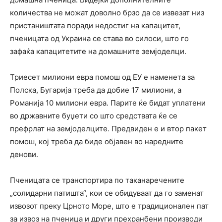
количества не можат доволно брзо да се извезат низ
пристаништата поради недостиг на капацитет,
пченицата од Украина се става во силоси, што го
зафаќа капацитетите на домашните земјоделци.
Триесет милиони евра помош од ЕУ е наменета за
Полска, Бугарија треба да добие 17 милиони, а
Романија 10 милиони евра. Парите ќе бидат уплатени
во државните буџети со што средствата ќе се
префрлат на земјоделците. Предвиден е и втор пакет
помош, кој треба да биде објавен во наредните
денови.
Пченицата се транспортира по таканаречените
„солидарни патишта“, кои се обидуваат да го заменат
извозот преку Црното Море, што е традиционален пат
за извоз на пченица и други прехранбени производи