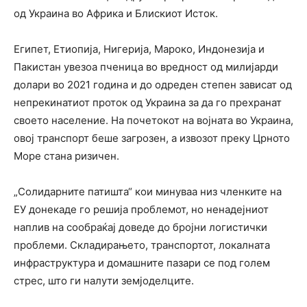
од Украина во Африка и Блискиот Исток.
Египет, Етиопија, Нигерија, Мароко, Индонезија и
Пакистан увезоа пченица во вредност од милијарди
долари во 2021 година и до одреден степен зависат од
непрекинатиот проток од Украина за да го прехранат
своето население. На почетокот на војната во Украина,
овој транспорт беше загрозен, а извозот преку Црното
Море стана ризичен.
„Солидарните патишта“ кои минуваа низ членките на
ЕУ донекаде го решија проблемот, но ненадејниот
наплив на сообраќај доведе до бројни логистички
проблеми. Складирањето, транспортот, локалната
инфраструктура и домашните пазари се под голем
стрес, што ги налути земјоделците.