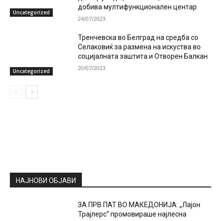
добива мултифункционален центар
Uncategorized
24/07/2023
Тренчевска во Белград на средба со
Селаковиќ за размена на искуства во
социјалната заштита и Отворен Балкан
20/07/2023
Uncategorized
НАЈНОВИ ОБЈАВИ
ЗА ПРВ ПАТ ВО МАКЕДОНИЈА: „Лајон
Трајлерс“ промовираше најлесна