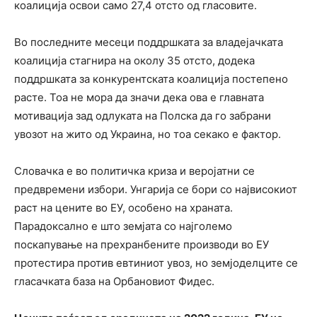
коалиција освои само 27,4 отсто од гласовите.
Во последните месеци поддршката за владејачката
коалиција стагнира на околу 35 отсто, додека
поддршката за конкурентската коалиција постепено
расте. Тоа не мора да значи дека ова е главната
мотивација зад одлуката на Полска да го забрани
увозот на жито од Украина, но тоа секако е фактор.
Словачка е во политичка криза и веројатни се
предвремени избори. Унгарија се бори со највисокиот
раст на цените во ЕУ, особено на храната.
Парадоксално е што земјата со најголемо
поскапување на прехранбените производи во ЕУ
протестира против евтиниот увоз, но земјоделците се
гласачката база на Орбановиот Фидес.