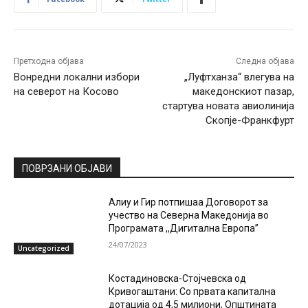
Претходна објава
Следна објава
Вонредни локални избори
„Луфтханза“ влегува на
на северот на Косово
македонскиот пазар,
стартува новата авиолинија
Скопје-Франкфурт
ПОВРЗАНИ ОБЈАВИ
Алиу и Гир потпишаа Договорот за
учество на Северна Македонија во
Програмата ,,Дигитална Европа”
24/07/2023
Uncategorized
Костадиновска-Стојчевска од
Кривогаштани: Со првата капитална
дотација од 4,5 милиони, Општината