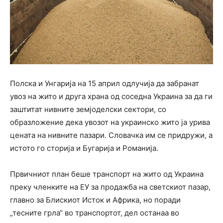
Полска и Унгарија на 15 април одлучија да забранат
увоз на жито и друга храна од соседна Украина за да ги
заштитат нивните земјоделски сектори, со
образложение дека увозот на украинско жито ја урива
цената на нивните пазари. Словачка им се придружи, а
истото го сторија и Бугарија и Романија.
Првичниот план беше транспорт на жито од Украина
преку членките на ЕУ за продажба на светскиот пазар,
главно за Блискиот Исток и Африка, но поради
„тесните грла“ во транспортот, дел останаа во