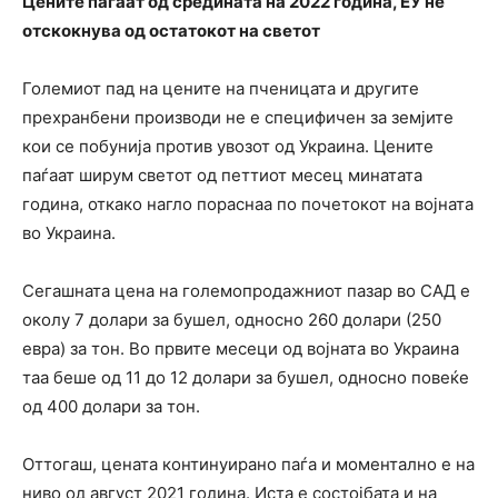
Цените паѓаат од средината на 2022 година, ЕУ не
отскокнува од остатокот на светот
Големиот пад на цените на пченицата и другите
прехранбени производи не е специфичен за земјите
кои се побунија против увозот од Украина. Цените
паѓаат ширум светот од петтиот месец минатата
година, откако нагло пораснаа по почетокот на војната
во Украина.
Сегашната цена на големопродажниот пазар во САД е
околу 7 долари за бушел, односно 260 долари (250
евра) за тон. Во првите месеци од војната во Украина
таа беше од 11 до 12 долари за бушел, односно повеќе
од 400 долари за тон.
Оттогаш, цената континуирано паѓа и моментално е на
ниво од август 2021 година. Иста е состојбата и на