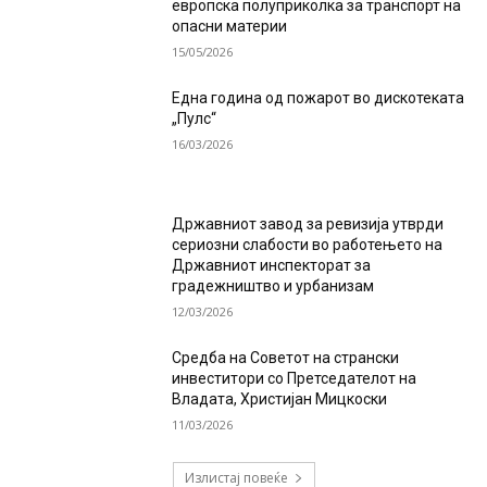
европска полуприколка за транспорт на
опасни материи
15/05/2026
Една година од пожарот во дискотеката
„Пулс“
16/03/2026
Државниот завод за ревизија утврди
сериозни слабости во работењето на
Државниот инспекторат за
градежништво и урбанизам
12/03/2026
Средба на Советот на странски
инвеститори со Претседателот на
Владата, Христијан Мицкоски
11/03/2026
Излистај повеќе