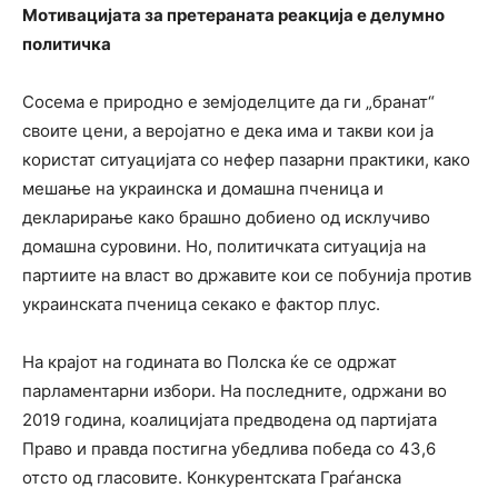
Мотивацијата за претераната реакција е делумно
политичка
Сосема е природно е земјоделците да ги „бранат“
своите цени, а веројатно е дека има и такви кои ја
користат ситуацијата со нефер пазарни практики, како
мешање на украинска и домашна пченица и
декларирање како брашно добиено од исклучиво
домашна суровини. Но, политичката ситуација на
партиите на власт во државите кои се побунија против
украинската пченица секако е фактор плус.
На крајот на годината во Полска ќе се одржат
парламентарни избори. На последните, одржани во
2019 година, коалицијата предводена од партијата
Право и правда постигна убедлива победа со 43,6
отсто од гласовите. Конкурентската Граѓанска