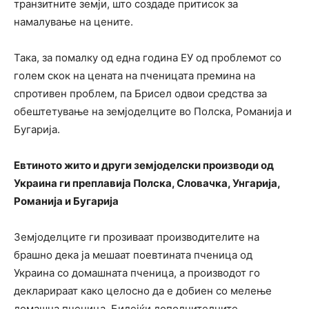
транзитните земји, што создаде притисок за
намалување на цените.
Така, за помалку од една година ЕУ од проблемот со
голем скок на цената на пченицата премина на
спротивен проблем, па Брисел одвои средства за
обештетување на земјоделците во Полска, Романија и
Бугарија.
Евтиното жито и други земјоделски производи од
Украина ги преплавија Полска, Словачка, Унгарија,
Романија и Бугарија
Земјоделците ги прозиваат производителите на
брашно дека ја мешаат поевтината пченица од
Украина со домашната пченица, а производот го
декларираат како целосно да е добиен со мелење
домашна пченица. Бидејќи дополнителните