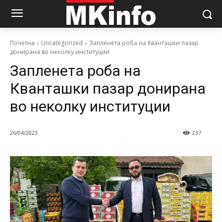
Почетна
Uncategorized
Запленета роба на Кванташки пазар
донирана во неколку институции
Запленета роба на
Кванташки пазар донирана
во неколку институции
26/04/2023
237