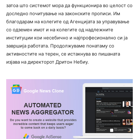
затоа што системот мора да функционира во целост со
доследно почитување на законските прописи. Им
благодарам на колегите од Агенцијата за управување
со одземен имот и на колегите од надлежните
институции кои несебично и најпрофесионално си ја
завршија работата. Продолжуваме понатаму со
активностите на терен, се истакнува во пишаната
изјава на директорот Дритон Небиу.