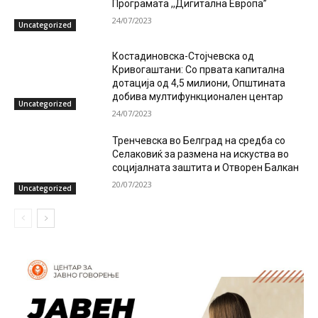
Програмата ,,Дигитална Европа”
24/07/2023
Uncategorized
Костадиновска-Стојчевска од
Кривогаштани: Со првата капитална
дотација од 4,5 милиони, Општината
добива мултифункционален центар
Uncategorized
24/07/2023
Тренчевска во Белград на средба со
Селаковиќ за размена на искуства во
социјалната заштита и Отворен Балкан
20/07/2023
Uncategorized