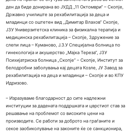
ден да биде донирана во ЈУДД „11 Oктомври“ – Скопје,
Државно училиште за рехабилитација за деца и
младинци со оштетен вид „Димитар Влахов“ Скопје,
ЈЗУ Универзитетска клиника за физикална терапија и
медицинска рехабилитација – Скопје, Здружение за
слепи лица – Куманово, Ј.З.У Специјална болница по
гинекологија и акушерство „Мајка Тереза“, ЈЗУ
Психијатриска болница „Скопје“ – Скопје, Институт за
белодробни заболувања кај децата Козле, ЈУ Завод за
рехабилитација на деца и младинци – Скопје и во КПУ
Идризово.
– Изразуваме благодарност до сите надлежни
институции за дадената поддршката и цврстиот став за
решавање на проблемот со високите цени на
производите. Се работи за доброто на граѓаните и
секое заобиколување на законите ќе се санкционира,