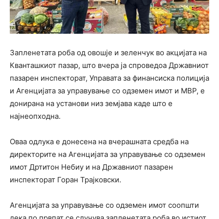
Запленетата роба од овошје и зеленчук во акцијата на
Кванташкиот пазар, што вчера ја спроведоа Државниот
пазарен инспекторат, Управата за финансиска полиција
и Агенцијата за управување со одземен имот и МВР, е
донирана на установи низ земјава каде што е
најнеопходна.
Оваа одлука е донесена на вчерашната средба на
директорите на Агенцијата за управување со одземен
имот Дртитон Небиу и на Државниот пазарен
инспекторат Горан Трајковски.
Агенцијата за управување со одземен имот соопшти
дека по првпат се случува запленетата роба во истиот