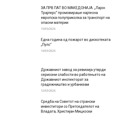
ЗА ПРВ ПАТ ВО МАКЕДОНИЈА: „Лајон
Трајлерс“ промовираше најлесна
европска полуприколка за транспорт на
опасни материи
15/05/2026
Една година од пожарот во дискотеката
„Пулс“
16/03/2026
Државниот завод за ревизија утврди
сериозни слабости во работењето на
Државниот инспекторат за
градежништво и урбанизам
12/03/2026
Средба на Советот на странски
инвеститори со Претседателот на
Владата, Христијан Мицкоски