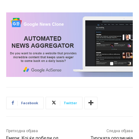
Facebook
Twitter
Претходна објава
Следна објава
Емери: Кој ќе победи од
Турската опозиција