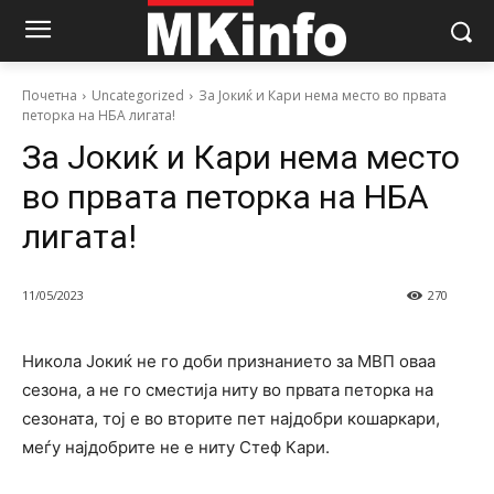
Почетна
Uncategorized
За Јокиќ и Кари нема место во првата
петорка на НБА лигата!
За Јокиќ и Кари нема место
во првата петорка на НБА
лигата!
11/05/2023
270
Никола Јокиќ не го доби признанието за МВП оваа
сезона, а не го сместија ниту во првата петорка на
сезоната, тој е во вторите пет најдобри кошаркари,
меѓу најдобрите не е ниту Стеф Кари.