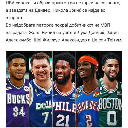
НБА синоќа ги објави првите три петорки на сезоната,
а ѕвездата на Денвер, Никола Јокиќ се најде во
втората.
Во најдобрата петорка покрај добитникот на МВП
наградата, Жоел Ембид се уште и Лука Дончиќ, Јанис
Адетокумбо, Шеј Жилжус-Александер и Џејсон Тејтум.