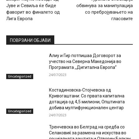
Јуве и Севиља ќе биде
обвинува за манипулација
фаворит во финалето од
со пребројувањето на
Лига Европа
гласовите
ПОВРЗАНИ ОБЈАВИ
Алиу и Гир потпишаа Договорот за
учество на Северна Македонија во
Програмата ,,Дигитална Европа”
24/07/2023
Uncategorized
Костадиновска-Стојчевска од
Кривогаштани: Со првата капитална
дотација од 4,5 милиони, Општината
добива мултифункционален центар
Uncategorized
24/07/2023
Тренчевска во Белград на средба со
Селаковиќ за размена на искуства во
социјалната заштита и Отворен Балкан