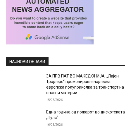
НАЈНОВИ ОБЈАВИ
ЗА ПРВ ПАТ ВО МАКЕДОНИЈА: „Лајон
Трајлерс“ промовираше најлесна
европска полуприколка за транспорт на
опасни материи
15/05/2026
Една година од пожарот во дискотеката
„Пулс“
16/03/2026