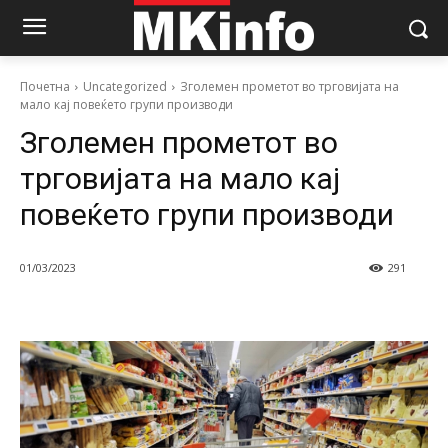
Почетна
Uncategorized
Зголемен прометот во трговијата на
мало кај повеќето групи производи
Зголемен прометот во
трговијата на мало кај
повеќето групи производи
01/03/2023
291