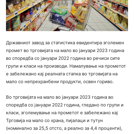
Државниот завод за статистика евидентира зголемен
промет во трговијата на мало во јануари 2023 година
во споредба со јануари 2022 година во речиси сите
групи и класи на производи. Намалување на прометот
е забележано кај реалната стапка во трговијата на
мало со непрехранбени продукти, освен гориво.
Во трговијата на мало во јануари 2023 година во
споредба со јануари 2022 година, гледано по групи и
класи, зголемување на прометот е забележано кај
Трговија на мало со храна, пијалаци и тутун
(номинално за 25,5 отсто, а реално за 4,4 проценти),