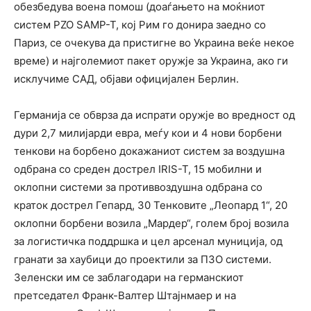
обезбедува воена помош (доаѓањето на моќниот
систем PZO SAMP-T, кој Рим го донира заедно со
Париз, се очекува да пристигне во Украина веќе некое
време) и најголемиот пакет оружје за Украина, ако ги
исклучиме САД, објави официјален Берлин.
Германија се обврза да испрати оружје во вредност од
дури 2,7 милијарди евра, меѓу кои и 4 нови борбени
тенкови на борбено докажаниот систем за воздушна
одбрана со среден дострел IRIS-T, 15 мобилни и
оклопни системи за противвоздушна одбрана со
краток дострел Гепард, 30 Тенковите „Леопард 1“, 20
оклопни борбени возила „Мардер“, голем број возила
за логистичка поддршка и цел арсенал муниција, од
гранати за хаубици до проектили за ПЗО системи.
Зеленски им се заблагодари на германскиот
претседател Франк-Валтер Штајнмаер и на