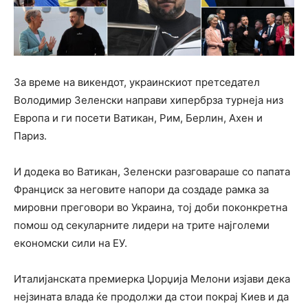
За време на викендот, украинскиот претседател
Володимир Зеленски направи хипербрза турнеја низ
Европа и ги посети Ватикан, Рим, Берлин, Ахен и
Париз.
И додека во Ватикан, Зеленски разговараше со папата
Франциск за неговите напори да создаде рамка за
мировни преговори во Украина, тој доби поконкретна
помош од секуларните лидери на трите најголеми
економски сили на ЕУ.
Италијанската премиерка Џорџија Мелони изјави дека
нејзината влада ќе продолжи да стои покрај Киев и да