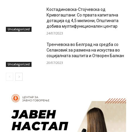
Костадиновска-Стојчевска од
Кривогаштани: Со првата капитална
дотација од 4,5 милиони, Општината
добива мултифункционален центар
Uncategorized
24/07/2023
Тренчевска во Белград на средба со
Селаковиќ за размена на искуства во
социјалната заштита и Отворен Балкан
20/07/2023
Uncategorized