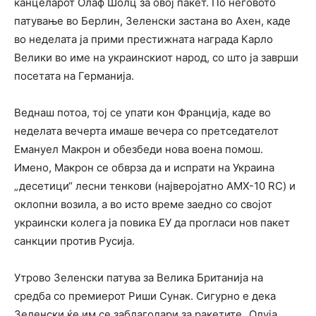
канцеларот Олаф Шолц за овој пакет. По неговото
патување во Берлин, Зеленски застана во Ахен, каде
во неделата ја прими престижната награда Карло
Велики во име на украинскиот народ, со што ја заврши
посетата на Германија.
Веднаш потоа, тој се упати кон Франција, каде во
неделата вечерта имаше вечера со претседателот
Емануел Макрон и обезбеди нова воена помош.
Имено, Макрон се обврза да и испрати на Украина
„десетици“ лесни тенкови (најверојатно AMX-10 RC) и
оклопни возила, а во исто време заедно со својот
украински колега ја повика ЕУ да прогласи нов пакет
санкции против Русија.
Утрово Зеленски патува за Велика Британија на
средба со премиерот Риши Сунак. Сигурно е дека
Зеленски ќе им се заблагодари за ракетите „Олуја