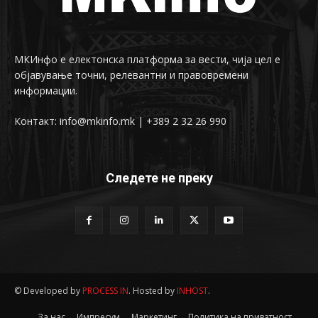
МКИнфо е електонска платформа за вести, чија цел е
објавување точни, релевантни и правовремени
информации.
Контакт: info@mkinfo.mk | +389 2 32 26 990
Следете не преку
© Developed by
PROCESS IN
. Hosted by
INHOST
.
За нас
Импресум
Маркетинг
Политика на приватност