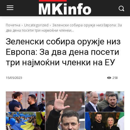
Почетна
Uncategorized
Зеленски собира оружје низ Европа: За
два дена посети три најмоќни членки...
Зеленски собира оружје низ
Европа: За два дена посети
три најмоќни членки на ЕУ
15/05/2023
258