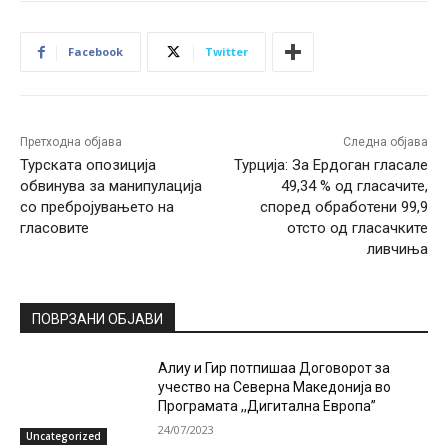
Facebook
Twitter
Претходна објава
Следна објава
Турската опозиција
Турција: За Ердоган гласале
обвинува за манипулација
49,34 % од гласачите,
со пребројувањето на
според обработени 99,9
гласовите
отсто од гласачките
ливчиња
ПОВРЗАНИ ОБЈАВИ
Алиу и Гир потпишаа Договорот за
учество на Северна Македонија во
Програмата ,,Дигитална Европа”
24/07/2023
Uncategorized