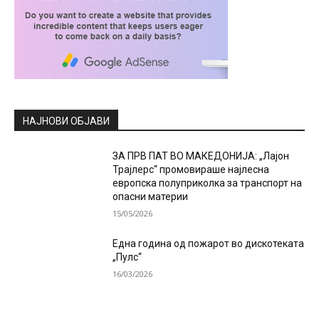
НАЈНОВИ ОБЈАВИ
ЗА ПРВ ПАТ ВО МАКЕДОНИЈА: „Лајон
Трајлерс“ промовираше најлесна
европска полуприколка за транспорт на
опасни материи
15/05/2026
Една година од пожарот во дискотеката
„Пулс“
16/03/2026