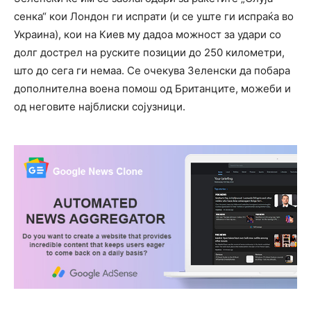
сенка“ кои Лондон ги испрати (и се уште ги испраќа во
Украина), кои на Киев му дадоа можност за удари со
долг дострел на руските позиции до 250 километри,
што до сега ги немаа. Се очекува Зеленски да побара
дополнителна воена помош од Британците, можеби и
од неговите најблиски сојузници.