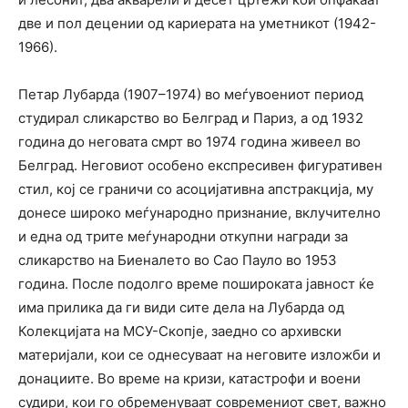
две и пол децении од кариерата на уметникот (1942-
1966).
Петар Лубарда (1907–1974) во меѓувоениот период
студирал сликарство во Белград и Париз, а од 1932
година до неговата смрт во 1974 година живеел во
Белград. Неговиот особено експресивен фигуративен
стил, кој се граничи со асоцијативна апстракција, му
донесе широко меѓународно признание, вклучително
и една од трите меѓународни откупни награди за
сликарство на Биеналето во Сао Пауло во 1953
година. После подолго време пошироката јавност ќе
има прилика да ги види сите дела на Лубарда од
Колекцијата на МСУ-Скопје, заедно со архивски
материјали, кои се однесуваат на неговите изложби и
донациите. Во време на кризи, катастрофи и воени
судири, кои го обременуваат современиот свет, важно