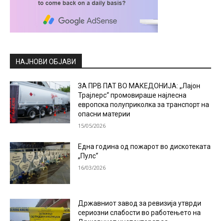
НАЈНОВИ ОБЈАВИ
ЗА ПРВ ПАТ ВО МАКЕДОНИЈА: „Лајон
Трајлерс“ промовираше најлесна
европска полуприколка за транспорт на
опасни материи
15/05/2026
Една година од пожарот во дискотеката
„Пулс“
16/03/2026
Државниот завод за ревизија утврди
сериозни слабости во работењето на