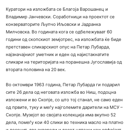
Куратори на изложбата се Благоја Варошанец и
Владимир Јанчевски. Соработници на проектот се
конзерваторите Љупчо Иљовски и Јадранка
Милчовска. Во годината кога се одбележуваат 60
години од скопскиот земјотрес, на изложбата ќе биде
претставен сликарскиот опус на Петар Лубарда,
најзначајниот уметник и еден од најистакнатите
сликари на територијата на поранешна Југославија од
втората половина на 20 век.
Во октомври 1963 година, Петар Лубарда ги подарил
сите 26 дела од неговата изложба во Ниш, подоцна
изложени и во Скопје, со што тој станал, не само еден
од првите, туку и меѓу најголемите дарители на МСУ –
Скопје. Музејот во својата колекција има вкупно 52
дела, помеѓу кои 40 слики во техника масло на платно
и лесонит, два акварели и десет цртежи кои опфаќаат