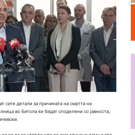
т сите детали за причината на смртта на
ница во Битола ќе бидат споделени со јавноста,
ачевски.
а да се да се утврди што се има случено таму и врз