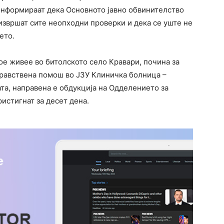
 информираат дека Основното јавно обвинителство
 извршат сите неопходни проверки и дека се уште не
ето.
ое живее во битолското село Кравари, почина за
равствена помош во ЈЗУ Клиничка болница –
та, направена е обдукција на Одделението за
ристигнат за десет дена.