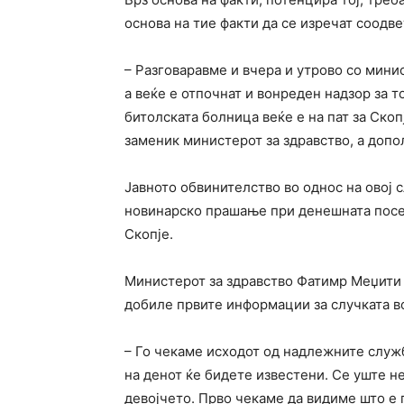
основа на тие факти да се изречат соодв
– Разговаравме и вчера и утрово со минис
а веќе е отпочнат и вонреден надзор за т
битолската болница веќе е на пат за Скоп
заменик министерот за здравство, а доп
Јавното обвинителство во однос на овој 
новинарско прашање при денешната посет
Скопје.
Министерот за здравство Фатимр Меџити 
добиле првите информации за случката в
– Го чекаме исходот од надлежните служ
на денот ќе бидете известени. Се уште не
девојчето. Прво чекаме да видиме што е 