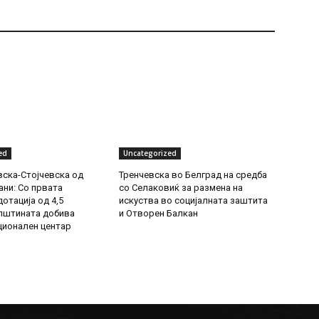
ed
Uncategorized
ска-Стојчевска од
Тренчевска во Белград на средба
ни: Со првата
со Селаковиќ за размена на
отација од 4,5
искуства во социјалната заштита
пштината добива
и Отворен Балкан
ионален центар