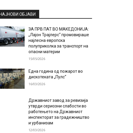
НАЈНОВИ ОБЈАВИ
ЗА ПРВ ПАТ ВО МАКЕДОНИЈА:
„Лајон Трајлерс“ промовираше
најлесна европска
полуприколка за транспорт на
опасни материи
15/05/2026
Една година од пожарот во
дискотеката „Пулс“
16/03/2026
Државниот завод за ревизија
утврди сериозни слабости во
работењето на Државниот
инспекторат за градежништво
и урбанизам
12/03/2026