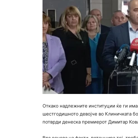
Откако надлежните институции ќе ги имаа
шестгодишното девојче во Клиничката бол
потврди денеска премиерот Димитар Ков
Врз основа на факти, потенцира тој, треб