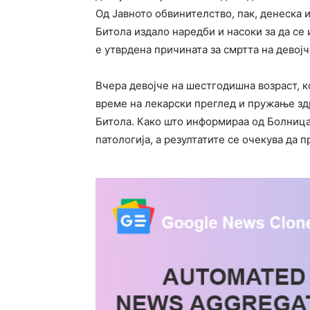
Од Јавното обвинителство, пак, денеска
Битола издало наредби и насоки за да се
е утврдена причината за смртта на девојч
Вчера девојче на шестгодишна возраст, к
време на лекарски преглед и пружање зд
Битола. Како што информираа од Болница
патологија, а резултатите се очекува да п