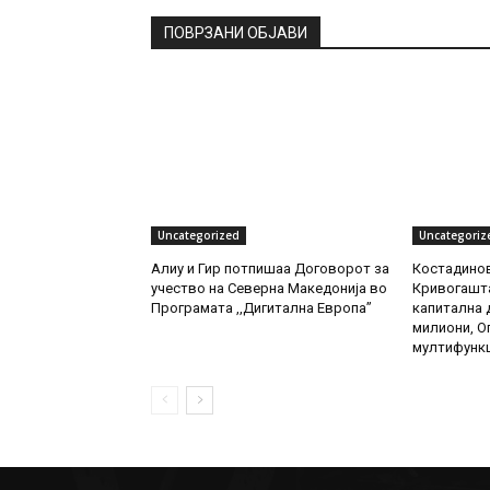
ПОВРЗАНИ ОБЈАВИ
Uncategorized
Uncategoriz
Алиу и Гир потпишаа Договорот за
Костадинов
учество на Северна Македонија во
Кривогашта
Програмата ,,Дигитална Европа”
капитална д
милиони, О
мултифункц