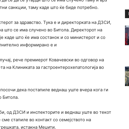
етни санкции, таму каде што ќе биде потребно.
терот за здравство. Тука е и директорката на ДЗСИ,
оа што се има случено во Битола. Директорот на
је каде што ќе има состанок и со министерот и со
олнително информирано е и
случај, рече премиерот Ковачевски во одговор на
а на Клиниката за гастроентерохепатологија во
посочи дека постапиле веднаш уште вчера кога ги
о Битола.
би, од ДЗСИ и инспекторите и веднаш уште во текот
 сме стапиле во контакт со семејството на
грешката, истакна Меџити.