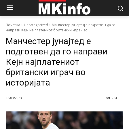
Почетна
Uncategorized
Манчестер јунајтед е подготвен да го
направи Кејн најплатениот британски играч во...
Манчестер јунајтед е
подготвен да го направи
Кејн најплатениот
британски играч во
историјата
12/03/2023
254