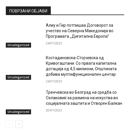
ПОВРЗАНИ ОБЈАВИ
Алиу и Гир потпишаа Договорот за
учество на Северна Македонија во
Програмата ,,Дигитална Европа”
24/07/2023
Uncategorized
Костадиновска-Стојчевска од
Кривогаштани: Со првата капитална
дотација од 4,5 милиони, Општината
добива мултифункционален центар
Uncategorized
24/07/2023
Тренчевска во Белград на средба со
Селаковиќ за размена на искуства во
социјалната заштита и Отворен Балкан
20/07/2023
Uncategorized