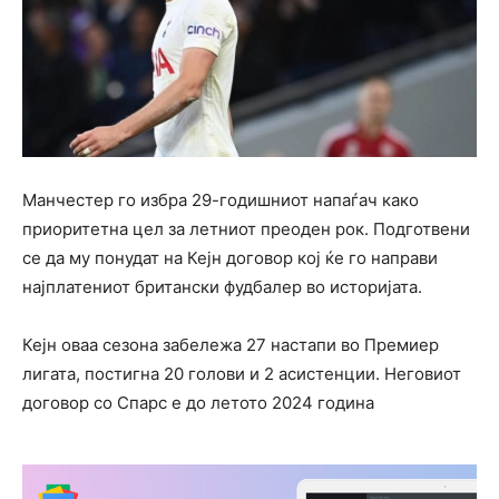
Манчестер го избра 29-годишниот напаѓач како
приоритетна цел за летниот преоден рок. Подготвени
се да му понудат на Кејн договор кој ќе го направи
најплатениот британски фудбалер во историјата.
Кејн оваа сезона забележа 27 настапи во Премиер
лигата, постигна 20 голови и 2 асистенции. Неговиот
договор со Спарс е до летото 2024 година