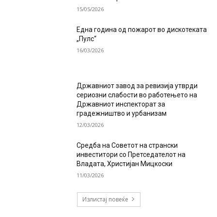
15/05/2026
Една година од пожарот во дискотеката
„Пулс“
16/03/2026
Државниот завод за ревизија утврди
сериозни слабости во работењето на
Државниот инспекторат за
градежништво и урбанизам
12/03/2026
Средба на Советот на странски
инвеститори со Претседателот на
Владата, Христијан Мицкоски
11/03/2026
Излистај повеќе