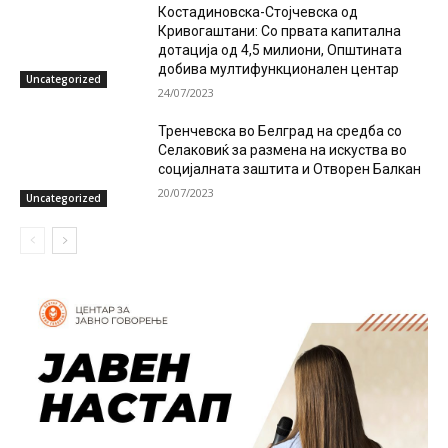
Костадиновска-Стојчевска од
Кривогаштани: Со првата капитална
дотација од 4,5 милиони, Општината
добива мултифункционален центар
Uncategorized
24/07/2023
Тренчевска во Белград на средба со
Селаковиќ за размена на искуства во
социјалната заштита и Отворен Балкан
20/07/2023
Uncategorized