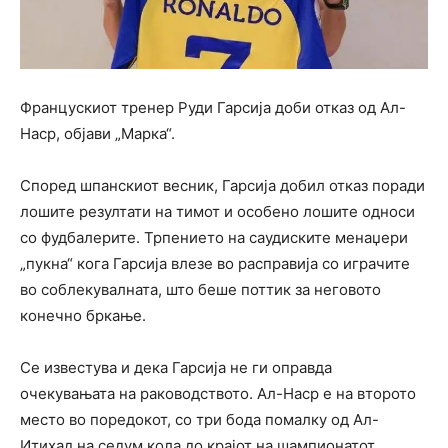
Францускиот тренер Руди Гарсија доби отказ од Ал-
Наср, објави „Марка“.
Според шпанскиот весник, Гарсија добил отказ поради
лошите резултати на тимот и особено лошите односи
со фудбалерите. Трпението на саудиските менаџери
„пукна“ кога Гарсија влезе во расправија со играчите
во соблекувалната, што беше поттик за неговото
конечно бркање.
Се известува и дека Гарсија не ги оправда
очекувањата на раководството. Ал-Наср е на второто
место во поредокот, со три бода помалку од Ал-
Итихад на седум кола до крајот на шампионатот.