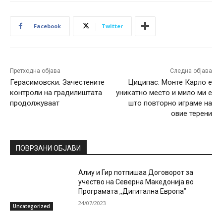
Facebook
Twitter
Претходна објава
Следна објава
Герасимовски: Зачестените
Циципас: Монте Карло е
контроли на градилиштата
уникатно место и мило ми е
продолжуваат
што повторно играме на
овие терени
ПОВРЗАНИ ОБЈАВИ
Алиу и Гир потпишаа Договорот за
учество на Северна Македонија во
Програмата ,,Дигитална Европа”
24/07/2023
Uncategorized