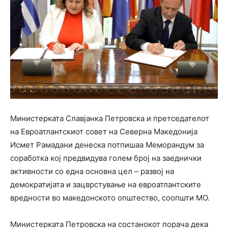
Министерката Славјанка Петровска и претседателот
на Евроатлантскиот совет на Северна Македонија
Исмет Рамадани денеска потпишаа Меморандум за
соработка кој предвидува голем број на заеднички
активности со една основна цел – развој на
демократијата и зацврстување на евроатлантските
вредности во македонското општество, соопшти МО.
Министерката Петровска на состанокот порача дека