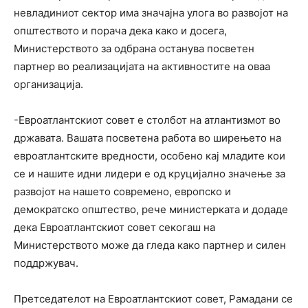
невладиниот сектор има значајна улога во развојот на
општеството и порача дека како и досега,
Министерството за одбрана останува посветен
партнер во реализацијата на активностите на оваа
организација.
-Евроатлантскиот совет е столбот на атлантизмот во
државата. Вашата посветена работа во ширењето на
евроатлантските вредности, особено кај младите кои
се и нашите идни лидери е од круцијално значење за
развојот на нашето современо, европско и
демократско општество, рече министерката и додаде
дека Евроатлантскиот совет секогаш на
Министерството може да гледа како партнер и силен
поддржувач.
Претседателот на Евроатлантскиот совет, Рамадани се