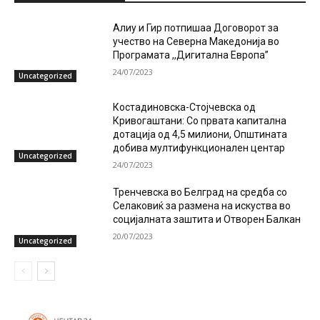
Алиу и Гир потпишаа Договорот за
учество на Северна Македонија во
Програмата ,,Дигитална Европа”
24/07/2023
Uncategorized
Костадиновска-Стојчевска од
Кривогаштани: Со првата капитална
дотација од 4,5 милиони, Општината
добива мултифункционален центар
Uncategorized
24/07/2023
Тренчевска во Белград на средба со
Селаковиќ за размена на искуства во
социјалната заштита и Отворен Балкан
20/07/2023
Uncategorized