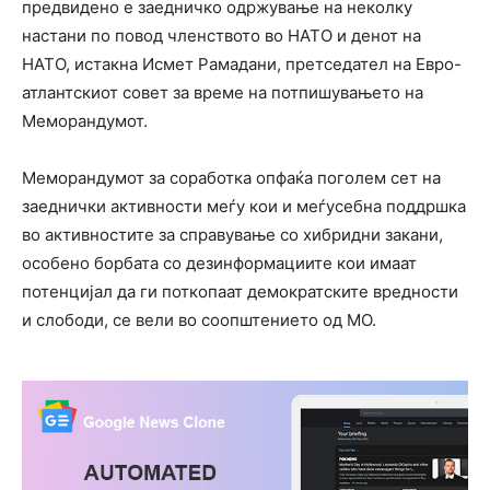
предвидено е заедничко одржување на неколку
настани по повод членството во НАТО и денот на
НАТО, истакна Исмет Рамадани, претседател на Евро-
атлантскиот совет за време на потпишувањето на
Меморандумот.
Меморандумот за соработка опфаќа поголем сет на
заеднички активности меѓу кои и меѓусебна поддршка
во активностите за справување со хибридни закани,
особено борбата со дезинформациите кои имаат
потенцијал да ги поткопаат демократските вредности
и слободи, се вели во соопштението од МО.