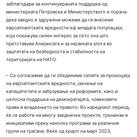
заблагодари за континуираната поддршка од
министерката Петровска и Министерството и порача
дека заедно и здружени можеме да ги внесеме
евроатлантските вредности кај младата популација,
која покажува силен интерес за сето она што
претставува Алијансата и за нејзината улога во
заштитата на безбедноста и стабилноста на
територијата на НАТО.
– Се согласивме да ги обединиме силите за промоција
на евроатлантските вредности, јакнење на
капацитетите и забрзување на реформите, како и
целосна поддршка на демократијата, човековите
права и владеењето на правото. Во наредниот период,
ќе се работи на многу заеднички проекти, тренинзи и
иницијативи преку неколку програми за различни
групи на граѓани. Веќе од крајот на март 2023,