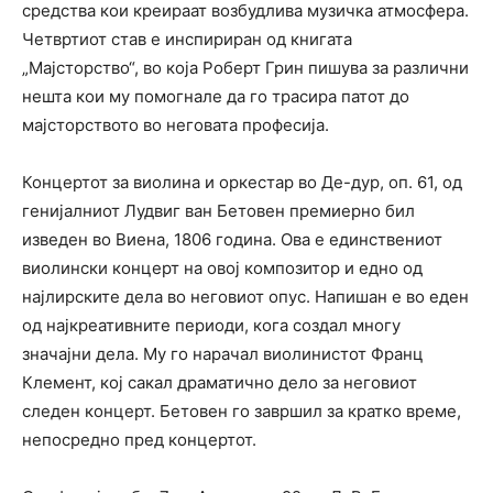
средства кои креираат возбудлива музичка атмосфера.
Четвртиот став е инспириран од книгата
„Мајсторство“, во која Роберт Грин пишува за различни
нешта кои му помогнале да го трасира патот до
мајсторството во неговата професија.
Концертот за виолина и оркестар во Де-дур, оп. 61, од
генијалниот Лудвиг ван Бетовен премиерно бил
изведен во Виена, 1806 година. Ова е единствениот
виолински концерт на овој композитор и едно од
најлирските дела во неговиот опус. Напишан е во еден
од најкреативните периоди, кога создал многу
значајни дела. Му го нарачал виолинистот Франц
Клемент, кој сакал драматично дело за неговиот
следен концерт. Бетовен го завршил за кратко време,
непосредно пред концертот.