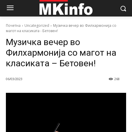
Почетна
Uncategorized
Музичка вечер во Филхармонија со
магот на класиката - Бетовен!
Музичка вечер во
Филхармонија со магот на
класиката – Бетовен!
06/03/2023
268