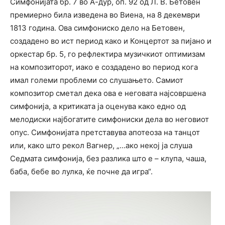
Симфонијата бр. 7 во А-дур, оп. 92 од Л. В. Бетовен
премиерно била изведена во Виена, на 8 декември
1813 година. Ова симфoниско дело на Бетовен,
создадено во ист период како и Концертот за пијано и
оркестар бр. 5, го рефлектира музичкиот оптимизам
на композиторот, иако е создадено во период кога
имал големи проблеми со слушањето. Самиот
композитор сметал дека ова е неговата најсовршена
симфонија, а критиката ја оценува како едно од
мелодиски најбогатите симфониски дела во неговиот
опус. Симфонијата претставува апотеоза на танцот
или, како што рекол Вагнер, „…ако некој ја слуша
Седмата симфонија, без разлика што е – клупа, чаша,
баба, бебе во лулка, ќе почне да игра“.