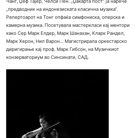
Чанг, Џеф Тајер, Челси Пен. „Џакарта пост“ ја нарече
„предводник на индонезиската класична музика“.
Репертоарот на Тонг опфаќа симфониска, оперска и
камерна музика. Посетувала мастеркласи кај ментори
како Сер Марк Елдер, Марк Шанахан, Кларк Рандел,
Марк Херон, Нил Варон… Магистрирала оркестарско
диригирање кај проф. Марк Гибсон, на Музичкиот
конзерваториум во Синсинати, САД.