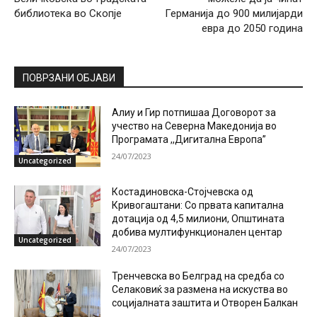
библиотека во Скопје
Германија до 900 милијарди
евра до 2050 година
ПОВРЗАНИ ОБЈАВИ
Алиу и Гир потпишаа Договорот за
учество на Северна Македонија во
Програмата ,,Дигитална Европа”
24/07/2023
Uncategorized
Костадиновска-Стојчевска од
Кривогаштани: Со првата капитална
дотација од 4,5 милиони, Општината
добива мултифункционален центар
Uncategorized
24/07/2023
Тренчевска во Белград на средба со
Селаковиќ за размена на искуства во
социјалната заштита и Отворен Балкан