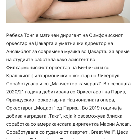
Ребека Тонг е матичен диригент на Симфонискиот
оркестар на Џакарта и уметнички директор на
Ансамблот за современа музика во Џакарта. За време
на студиите работела како асистент во
Филхармонискиот оркестар на Би-би-си и со
Кралскиот филхармониски оркестар на Ливерпул.
Соработувала и со „Манчестер камерата“. Во сезоната
2020/21 година дебитирала со Оркестарот на Париз,
Францускиот оркестар на Националната опера,
Оркестарот „Моцарт“ од Париз… Во 2019 година ја
добива наградата „Таки“, која ѝ овозможува блиска
соработка со американската диригентка Марин Алсап.
Соработувала со гудачкиот квартет „Great Wall“, Џеси