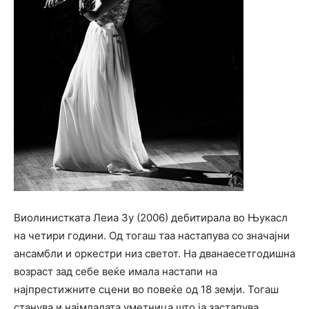
Виолинистката Леиа Зу (2006) дебитирала во Њукасл
на четири години. Од тогаш таа настапува со значајни
ансамбли и оркестри низ светот. На дванаесетгодишна
возраст зад себе веќе имала настапи на
најпрестижните сцени во повеќе од 18 земји. Тогаш
станува и најмладата уметница што ја застапува