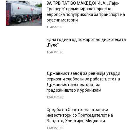
ЗА ПРВ ПАТ ВО МАКЕДОНИЈА: „Лајон
Трајлерс“ промовираше најлесна
европска полуприколка за транспорт на
опасни материи
15/05/2026
Една година од пожарот во дискотеката
„Пулс“
16/03/2026
Државниот завод за ревизија утврди
сериозни слабости во работењето на
Државниот инспекторат за
градежништво и урбанизам
12/03/2026
Средба на Советот на странски
инвеститори со Претседателот на
Владата, Христијан Мицкоски
11/03/2026