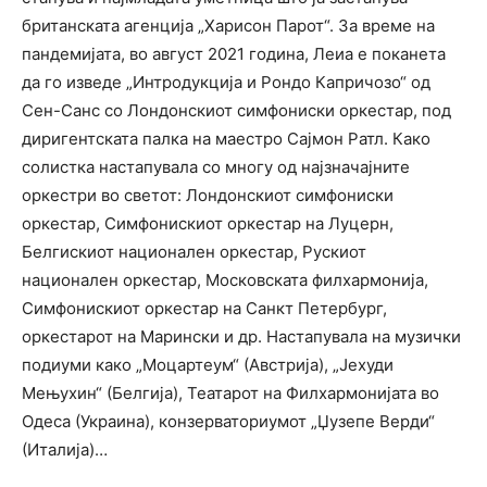
британската агенција „Харисон Парот“. За време на
пандемијата, во август 2021 година, Леиа e поканета
да го изведе „Интродукција и Рондо Капричозо“ од
Сен-Санс со Лондонскиот симфониски оркестар, под
диригентската палка на маестро Сајмон Ратл. Како
солистка настапувала со многу од најзначајните
оркестри во светот: Лондонскиот симфониски
оркестар, Симфонискиот оркестар на Луцерн,
Белгискиот национален оркестар, Рускиот
национален оркестар, Московската филхармонија,
Симфонискиот оркестар на Санкт Петербург,
оркестарот на Марински и др. Настапувала на музички
подиуми како „Моцартеум“ (Австрија), „Јехуди
Мењухин“ (Белгија), Театарот на Филхармонијата во
Одеса (Украина), конзерваториумот „Џузепе Верди“
(Италија)…