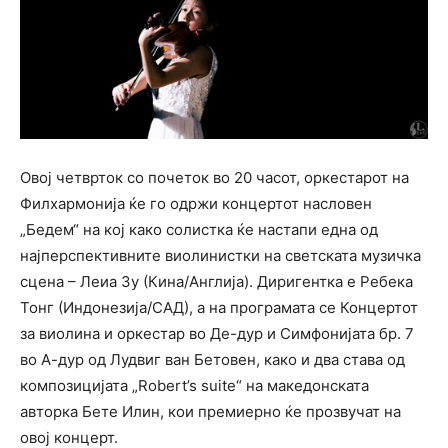
Овој четврток со почеток во 20 часот, оркестарот на
Филхармонија ќе го одржи концертот насловен
„Бедем“ на кој како солистка ќе настапи една од
најперспективните виолинистки на светската музичка
сцена – Леиа Зу (Кина/Англија). Диригентка е Ребека
Тонг (Индонезија/САД), а на програмата се Концертот
за виолина и оркестар во Де-дур и Симфонијата бр. 7
во А-дур од Лудвиг ван Бетовен, како и два става од
композицијата „Robert’s suite“ на македонската
авторка Бете Илин, кои премиерно ќе прозвучат на
овој концерт.