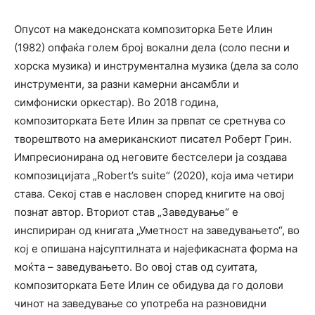
Опусот на македонската композиторка Бете Илин
(1982) опфаќа голем број вокални дела (соло песни и
хорска музика) и инструментална музика (дела за соло
инструменти, за разни камерни ансамбли и
симфониски оркестар). Во 2018 година,
композиторката Бете Илин за првпат се сретнува со
творештвото на американскиот писател Роберт Грин.
Импресионирана од неговите бестселери ја создава
композицијата „Robert’s suite“ (2020), која има четири
става. Секој став е насловен според книгите на овој
познат автор. Вториот став „Заведување“ е
инспириран од книгата „Уметност на заведувањето“, во
кој е опишана најсуптилната и најефикасната форма на
моќта – заведувањето. Во овој став од суитата,
композиторката Бете Илин се обидува да го долови
чинот на заведување со употреба на разновидни