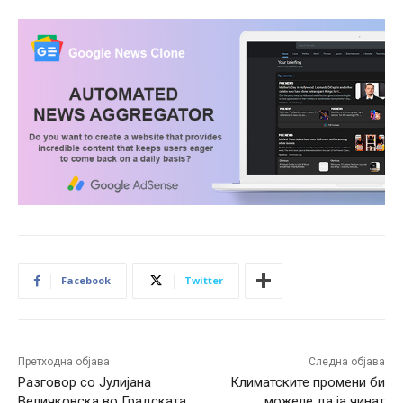
Facebook
Twitter
Претходна објава
Следна објава
Разговор со Јулијана
Климатските промени би
Величковска во Градската
можеле да ја чинат