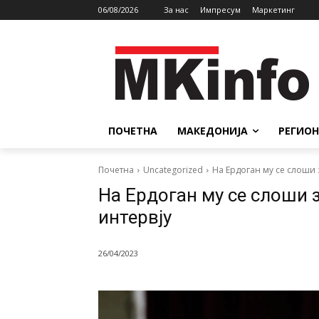
06/08/2026
За нас
Импресум
Маркетинг
ПОЧЕТНА
МАКЕДОНИЈА
РЕГИОН
Почетна
Uncategorized
На Ердоган му се слоши 
На Ердоган му се слоши 
интервју
26/04/2023