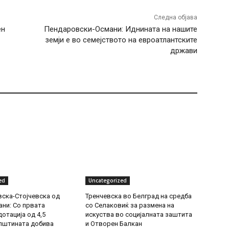
Следна објава
ен
Пендаровски-Османи: Иднината на нашите
земји е во семејството на евроатлантските
држави
ed
Uncategorized
ска-Стојчевска од
Тренчевска во Белград на средба
ни: Со првата
со Селаковиќ за размена на
отација од 4,5
искуства во социјалната заштита
пштината добива
и Отворен Балкан