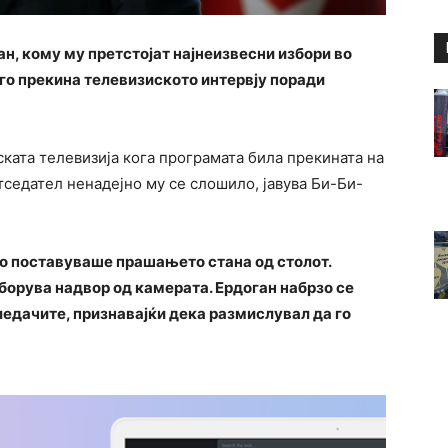
н, кому му претстојат најнеизвесни избори во
го прекина телевизиското интервју поради
ската телевизија кога програмата била прекината на
тседател ненадејно му се слошило, јавува Би-Би-
 го поставуваше прашањето стана од столот.
борува надвор од камерата. Ердоган набрзо се
гледачите, признавајќи дека размислувал да го