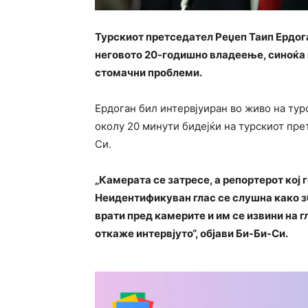
Турскиот претседател Реџеп Таип Ердога
неговото 20-годишно владеење, синоќа 
стомачни проблеми.
Ердоган бил интервјуиран во живо на тур
околу 20 минути бидејќи на турскиот пре
Си.
„Камерата се затресе, а репортерот кој
Неидентификуван глас се слушна како з
врати пред камерите и им се извини на 
откаже интервјуто“, објави Би-Би-Си.