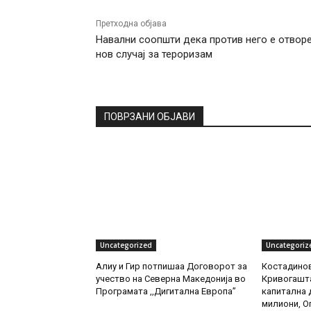
Претходна објава
Навални соопшти дека против него е отвор
нов случај за тероризам
ПОВРЗАНИ ОБЈАВИ
Uncategorized
Uncategoriz
Алиу и Гир потпишаа Договорот за
Костадинов
учество на Северна Македонија во
Кривогашта
Програмата ,,Дигитална Европа”
капитална д
милиони, О