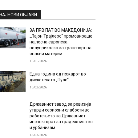
НАЈНОВИ ОБЈАВИ
ЗА ПРВ ПАТ ВО МАКЕДОНИЈА:
„Лајон Трајлерс“ промовираше
најлесна европска
полуприколка за транспорт на
опасни материи
15/05/2026
Една година од пожарот во
дискотеката „Пулс“
16/03/2026
Државниот завод за ревизија
утврди сериозни слабости во
работењето на Државниот
инспекторат за градежништво
и урбанизам
12/03/2026