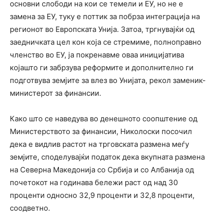
основни слободи на кои се темели и ЕУ, но не е
замена за ЕУ, туку е поттик за побрза интеграција на
регионот во Европската Унија. Затоа, тргнувајќи од
заедничката цел кон која се стремиме, полноправно
членство во ЕУ, ја покренавме оваа иницијатива
којашто ги забрзува реформите и дополнително ги
подготвува земјите за влез во Унијата, рекол заменик-
министерот за финансии.
Како што се наведува во денешното соопштение од
Министерството за финансии, Николоски посочил
дека е видлив растот на трговската размена меѓу
земјите, споделувајќи податок дека вкупната размена
на Северна Македонија со Србија и со Албанија од
почетокот на годинава бележи раст од над 30
проценти односно 32,9 проценти и 32,8 проценти,
соодветно.