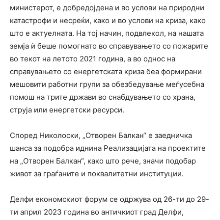
министерот, е добредојдена и во услови на природни
катастрофи и несреќи, како и во услови на криза, како
што е актуелната. На тој начин, подвлекол, на нашата
земја ѝ беше помогнато во справувањето со пожарите
во текот на летото 2021 година, а во однос на
справувањето со енергетската криза беа формирани
мешовити работни групи за обезбедување меѓусебна
помош на трите држави во снабдувањето со храна,
струја или енергетски ресурси.
Според Николоски, „Отворен Балкан“ е заедничка
шанса за подобра иднина Реализацијата на проектите
на „Отворен Балкан“, како што рече, значи подобар
живот за граѓаните и поквалитетни институции.
Делфи економскиот форум се одржува од 26-ти до 29-
ти април 2023 година во античкиот град Делфи,