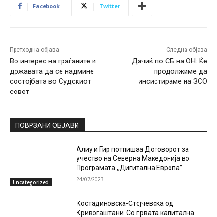
Facebook
Twitter
Претходна објава
Следна објава
Во интерес на граѓаните и
Дачиќ по СБ на ОН: Ќе
државата да се надмине
продолжиме да
состојбата во Судскиот
инсистираме на ЗСО
совет
ПОВРЗАНИ ОБЈАВИ
Алиу и Гир потпишаа Договорот за
учество на Северна Македонија во
Програмата ,,Дигитална Европа”
24/07/2023
Uncategorized
Костадиновска-Стојчевска од
Кривогаштани: Со првата капитална