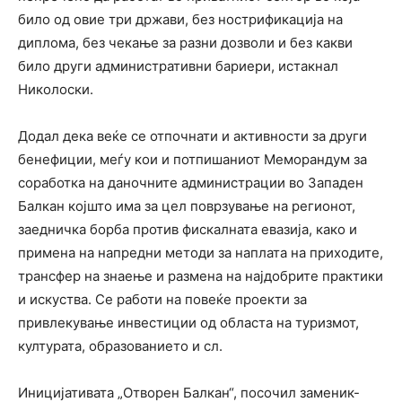
било од овие три држави, без нострификација на
диплома, без чекање за разни дозволи и без какви
било други административни бариери, истакнал
Николоски.
Додал дека веќе се отпочнати и активности за други
бенефиции, меѓу кои и потпишаниот Меморандум за
соработка на даночните администрации во Западен
Балкан којшто има за цел поврзување на регионот,
заедничка борба против фискалната евазија, како и
примена на напредни методи за наплата на приходите,
трансфер на знаење и размена на најдобрите практики
и искуства. Се работи на повеќе проекти за
привлекување инвестиции од областа на туризмот,
културата, образованието и сл.
Иницијативата „Отворен Балкан“, посочил заменик-