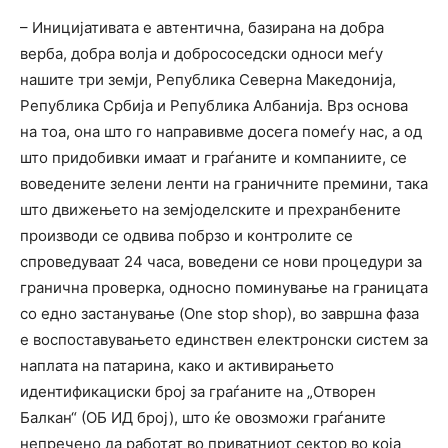
– Иницијативата е автентична, базирана на добра
верба, добра волја и добрососедски односи меѓу
нашите три земји, Република Северна Македонија,
Република Србија и Република Албанија. Врз основа
на тоа, она што го направивме досега помеѓу нас, а од
што придобивки имаат и граѓаните и компаниите, се
воведените зелени ленти на граничните премини, така
што движењето на земјоделските и прехранбените
производи се одвива побрзо и контролите се
спроведуваат 24 часа, воведени се нови процедури за
гранична проверка, односно поминување на границата
со едно застанување (One stop shop), во завршна фаза
е воспоставувањето единствен електронски систем за
наплата на патарина, како и активирањето
идентификациски број за граѓаните на „Отворен
Балкан“ (ОБ ИД број), што ќе овозможи граѓаните
непречено да работат во приватниот сектор во која