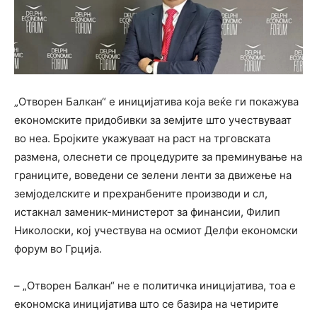
„Отворен Балкан“ е иницијатива која веќе ги покажува
економските придобивки за земјите што учествуваат
во неа. Бројките укажуваат на раст на трговската
размена, олеснети се процедурите за преминување на
границите, воведени се зелени ленти за движење на
земјоделските и прехранбените производи и сл,
истакнал заменик-министерот за финансии, Филип
Николоски, кој учествува на осмиот Делфи економски
форум во Грција.
– „Отворен Балкан“ не е политичка иницијатива, тоа е
економска иницијатива што се базира на четирите