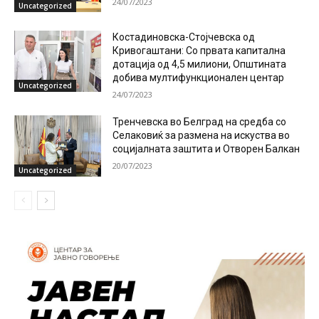
24/07/2023
Uncategorized
Костадиновска-Стојчевска од
Кривогаштани: Со првата капитална
дотација од 4,5 милиони, Општината
добива мултифункционален центар
Uncategorized
24/07/2023
Тренчевска во Белград на средба со
Селаковиќ за размена на искуства во
социјалната заштита и Отворен Балкан
20/07/2023
Uncategorized