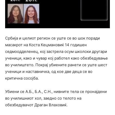
Србија и целиот регион се уште се во шок поради
масакрот на Коста Кецмановиќ 14 годишен
седмоодделенец, кој застрела осум школски другари
ученици, како и чувар кој работел како обезбедување
во училиштето. Покрај убиените ранети се уште шест
ученици и наставничка, од кое две деца се во
критична сосојба.
Убиени се А.Б., Б.А., С.Н., нивните тела се пронајдени
во училишниот хол, заедно со телото на
обезбедувачот Драган Влаховиќ.