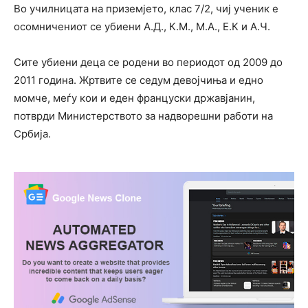
Во училницата на приземјето, клас 7/2, чиј ученик е
осомничениот се убиени А.Д., К.М., М.А., Е.К и А.Ч.
Сите убиени деца се родени во периодот од 2009 до
2011 година. Жртвите се седум девојчиња и едно
момче, меѓу кои и еден француски државјанин,
потврди Министерството за надворешни работи на
Србија.