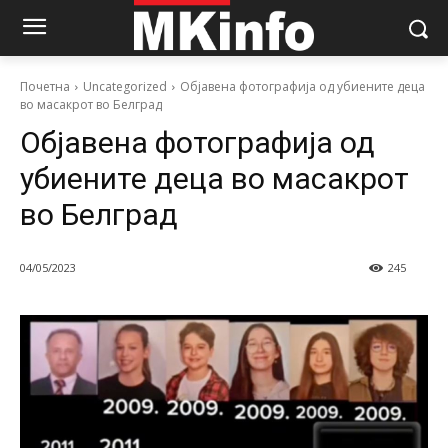
Почетна
Uncategorized
Објавена фотографија од убиените деца
во масакрот во Белград
Објавена фотографија од
убиените деца во масакрот
во Белград
04/05/2023
245