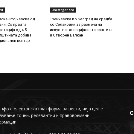
ed
Uncategorized
ска-Стојчевска од
Тренчевска во Белград на средба
ни: Со првата
со Селаковиќ за размена на
отација од 4,5
искуства во социјалната заштита
пштината добива
и Отворен Балкан
ионален центар
фо е електонска платформа за вести, чија цел е
С
вување точни, релевантни и правовремени
ормации.