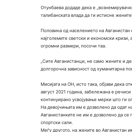
Отунбаева додаде дека е „вознемирувачки
талибанската влада да ги истисне жените 
Половина од населението на Авганистан е
најголемите светски и економски кризи, 
огромни размери, посочи таа.
„Сите Авганистанци, не само жените и де
долгорочна зависност од хуманитарна пом
Мисијата на ОН, исто така, објави дека о
август 2021 година, забележана е речиси
континуирано усвојување мерки што ги о
На девојчињата им е дозволено да одат н
Авганистанките не им е дозволено да се п
спортски сали.
Меѓу другото, на жените во Авганистан и