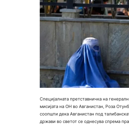
Специјалната претставничка на генералн
мисијата на ОН во Авганистан, Роза Отун
соопшти дека Авганистан под талибанскат
држави во светот се однесува спрема пра