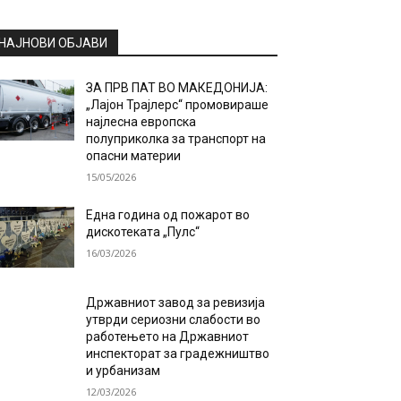
НАЈНОВИ ОБЈАВИ
ЗА ПРВ ПАТ ВО МАКЕДОНИЈА:
„Лајон Трајлерс“ промовираше
најлесна европска
полуприколка за транспорт на
опасни материи
15/05/2026
Една година од пожарот во
дискотеката „Пулс“
16/03/2026
Државниот завод за ревизија
утврди сериозни слабости во
работењето на Државниот
инспекторат за градежништво
и урбанизам
12/03/2026