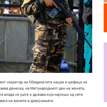
иот секретар на Обединетите нации и шефица на
баева денеска, на Меѓународниот ден на жената,
а влада се уште е држава која најлошо од сите
вата на жените и девојчињата.