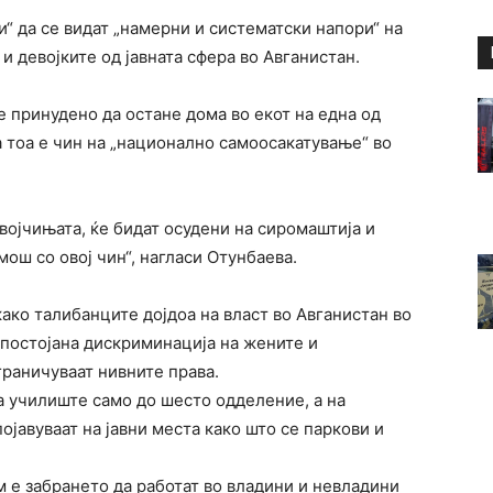
“ да се видат „намерни и систематски напори“ на
и девојките од јавната сфера во Авганистан.
 принудено да остане дома во екот на една од
а тоа е чин на „национално самоосакатување“ во
војчињата, ќе бидат осудени на сиромаштија и
ош со овој чин“, нагласи Отунбаева.
ткако талибанците дојдоа на власт во Авганистан во
 постојана дискриминација на жените и
граничуваат нивните права.
а училиште само до шесто одделение, а на
ојавуваат на јавни места како што се паркови и
м е забрането да работат во владини и невладини