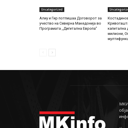
Uncategorized
Uncategoriz
Алиу и Гир потпишаа Договорот за
Костадинов
учество на Северна Македонија во
Кривогашта
Програмата ,,Дигитална Европа”
капитална д
милиони, О
мултифункц
МКИн
обја
инф