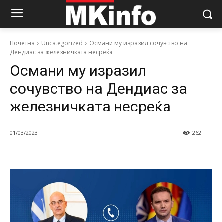
Почетна
Uncategorized
Османи му изразил сочувство на
Дендиас за железничката несреќа
Османи му изразил
сочувство на Дендиас за
железничката несреќа
01/03/2023
262