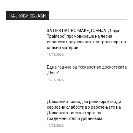
НАЈНОВИ ОБЈАВИ
ЗА ПРВ ПАТ ВО МАКЕДОНИЈА: „Лајон
Трајлерс“ промовираше најлесна
европска полуприколка за транспорт на
опасни материи
15/05/2026
Една година од пожарот во дискотеката
„Пулс“
16/03/2026
Државниот завод за ревизија утврди
сериозни слабости во работењето на
Државниот инспекторат за
градежништво и урбанизам
12/03/2026