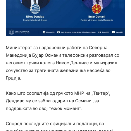
Министерот за надворешни работи на Северна
Македонија Бујар Османи телефонски разговарал со
неговиот грчки колега Никос Дендиас и му изразил
сочувство за трагичната железничка несреќа во
Грција.
Како што соопштија од грчкото МНР на „Твитер“,
Дендиас му се заблагодарил на Османи „за
поддршката во овој тежок момент“.
Според последните официјални податоци, во