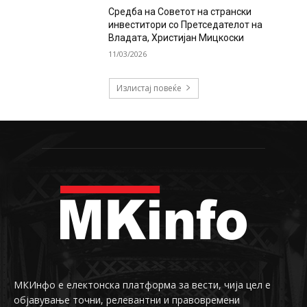
Средба на Советот на странски
инвеститори со Претседателот на
Владата, Христијан Мицкоски
11/03/2026
Излистај повеќе
МКИнфо е електонска платформа за вести, чија цел е
објавување точни, релевантни и правовремени