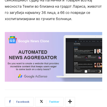
синоќешниот судир на патнички и товарен воз кај
месноста Темпи во близина на градот Лариса, животот
го загубија најмалку 36 лица, а 66 со повреди се
хоспитализирани во грчките болници.
Facebook
Twitter