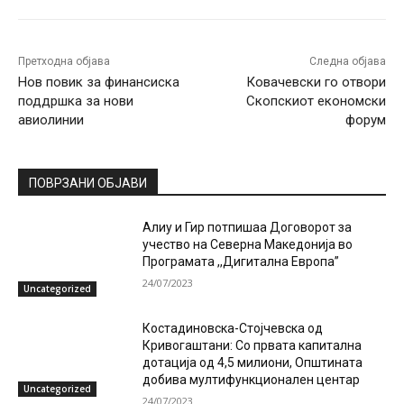
Претходна објава
Следна објава
Нов повик за финансиска
Ковачевски го отвори
поддршка за нови
Скопскиот економски
авиолинии
форум
ПОВРЗАНИ ОБЈАВИ
Алиу и Гир потпишаа Договорот за
учество на Северна Македонија во
Програмата ,,Дигитална Европа”
24/07/2023
Uncategorized
Костадиновска-Стојчевска од
Кривогаштани: Со првата капитална
дотација од 4,5 милиони, Општината
добива мултифункционален центар
Uncategorized
24/07/2023