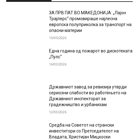
ЗА ПРВ ПАТ ВО МАКЕДОНИЈА: „Лајон
Трајлерс“ промовираше најлесна
европска полуприколка за транспорт на
опасни материи
15/05/2026
Една година од пожарот во дискотеката
„Пулс“
16/03/2026
Државниот завод за ревизија утврди
сериозни слабости во работењето на
Државниот инспекторат за
градежништво и урбанизам
12/03/2026
Средба на Советот на странски
инвеститори со Претседателот на
Владата, Христијан Мицкоски