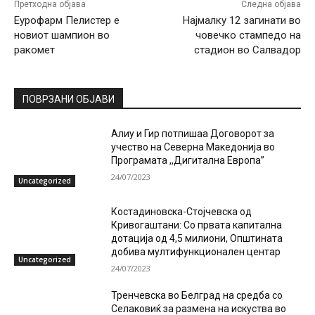
Претходна објава
Следна објава
Еурофарм Пелистер е
Најмалку 12 загинати во
новиот шампион во
човечко стампедо на
ракомет
стадион во Салвадор
ПОВРЗАНИ ОБЈАВИ
Алиу и Гир потпишаа Договорот за
учество на Северна Македонија во
Програмата ,,Дигитална Европа”
24/07/2023
Uncategorized
Костадиновска-Стојчевска од
Кривогаштани: Со првата капитална
дотација од 4,5 милиони, Општината
добива мултифункционален центар
Uncategorized
24/07/2023
Тренчевска во Белград на средба со
Селаковиќ за размена на искуства во