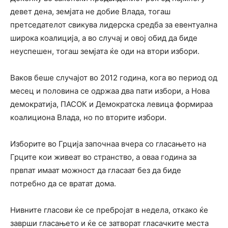
девет дена, земјата не добие Влада, тогаш
претседателот свикува лидерска средба за евентуална
широка коалиција, а во случај и овој обид да биде
неуспешен, тогаш земјата ќе оди на втори избори.
Ваков беше случајот во 2012 година, кога во период од
месец и половина се одржаа два пати избори, а Нова
демократија, ПАСОК и Демократска левица формираа
коалициона Влада, но по вторите избори.
Изборите во Грција започнаа вчера со гласањето на
Грците кои живеат во странство, а оваа година за
првпат имаат можност да гласаат без да биде
потребно да се вратат дома.
Нивните гласови ќе се пребројат в недела, откако ќе
заврши гласањето и ќе се затворат гласачките места