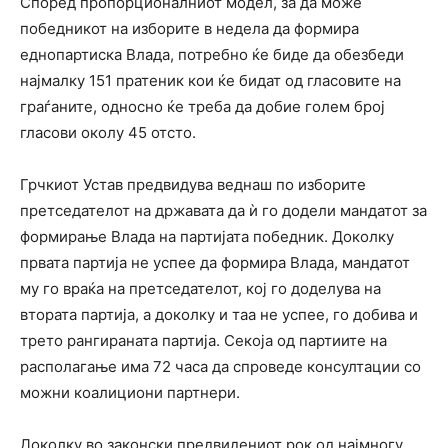
Според пропорционалниот модел, за да може
победникот на изборите в недела да формира
еднопартиска Влада, потребно ќе биде да обезбеди
најмалку 151 пратеник кои ќе бидат од гласовите на
граѓаните, односно ќе треба да добие голем број
гласови околу 45 отсто.
Грчкиот Устав предвидува веднаш по изборите
претседателот на државата да ѝ го додели мандатот за
формирање Влада на партијата победник. Доколку
првата партија не успее да формира Влада, мандатот
му го враќа на претседателот, кој го доделува на
втората партија, а доколку и таа не успее, го добива и
трето рангираната партија. Секоја од партиите на
располагање има 72 часа да спроведе консултации со
можни коалициони партнери.
Доколку во законски предвидениот рок од најмногу