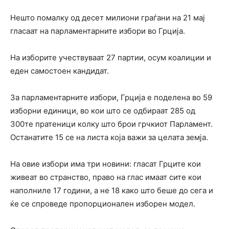
Нешто помалку од десет милиони граѓани на 21 мај
гласаат на парламентарните избори во Грција.
На изборите учествуваат 27 партии, осум коалиции и
еден самостоен кандидат.
За парламентарните избори, Грција е поделена во 59
изборни единици, во кои што се одбираат 285 од
300те пратеници колку што брои грчкиот Парламент.
Останатите 15 се на листа која важи за целата земја.
На овие избори има три новини: гласат Грците кои
живеат во странство, право на глас имаат сите кои
наполниле 17 години, а не 18 како што беше до сега и
ќе се спроведе пропорционален изборен модел.