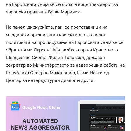
на Европската унија ќе се обрати вицепремиерот за
европски прашања Бојан Маричиќ.
На панел-дискусијата, пак, со претставници на
младински организации кои активно ја следат
политиката на проширување на Европската унија ќе се
обратат Ами Ларсон Џејн, амбасадор на Кралството
Шведска во Скопје, Филип Тосевски, државен
секретар во Министерството за надворешни работи на
Република Северна Македонија, Нами Исаки од
Центар за интеркултурен диалог и други.