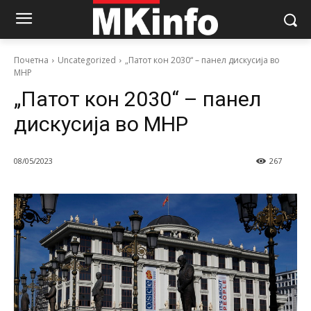
Почетна
Uncategorized
„Патот кон 2030“ – панел дискусија во
МНР
„Патот кон 2030“ – панел
дискусија во МНР
08/05/2023
267