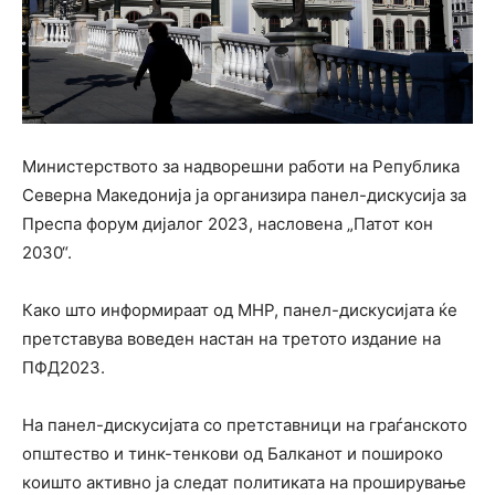
Министерството за надворешни работи на Република
Северна Македонија ја организира панел-дискусија за
Преспа форум дијалог 2023, насловена „Патот кон
2030“.
Како што информираат од МНР, панел-дискусијата ќе
претставува воведен настан на третото издание на
ПФД2023.
На панел-дискусијата со претставници на граѓанското
општество и тинк-тенкови од Балканот и пошироко
коишто активно ја следат политиката на проширување