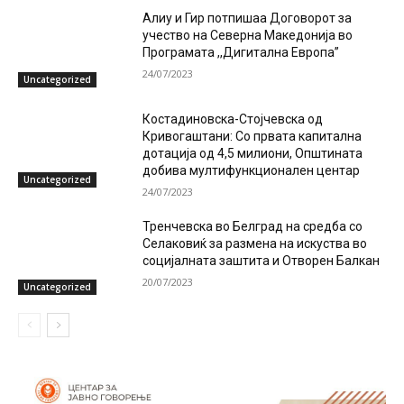
Алиу и Гир потпишаа Договорот за
учество на Северна Македонија во
Програмата ,,Дигитална Европа”
24/07/2023
Uncategorized
Костадиновска-Стојчевска од
Кривогаштани: Со првата капитална
дотација од 4,5 милиони, Општината
добива мултифункционален центар
Uncategorized
24/07/2023
Тренчевска во Белград на средба со
Селаковиќ за размена на искуства во
социјалната заштита и Отворен Балкан
20/07/2023
Uncategorized