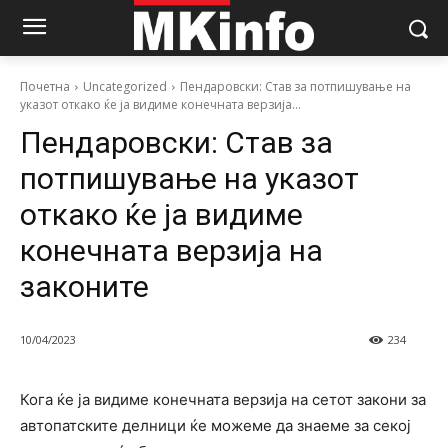
Почетна
Uncategorized
Пендаровски: Став за потпишување на
указот откако ќе ја видиме конечната верзија...
Пендаровски: Став за
потпишување на указот
откако ќе ја видиме
конечната верзија на
законите
10/04/2023
234
Кога ќе ја видиме конечната верзија на сетот закони за
автопатските делници ќе можеме да знаеме за секој