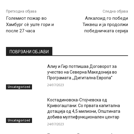
Претходна објава
Следна објава
Големиот пожар во
Алкалоид го победи
Хамбург сè уште гори и
Тиквеш и ја продолжи
после 27 часа
победничката серија
ПОВРЗАНИ ОБЈАВИ
Алиу и Гир потпишаа Договорот за
учество на Северна Македонија во
Програмата ,,Дигитална Европа”
24/07/2023
Uncategorized
Костадиновска-Стојчевска од
Кривогаштани: Со првата капитална
дотација од 4,5 милиони, Општината
добива мултифункционален центар
Uncategorized
24/07/2023