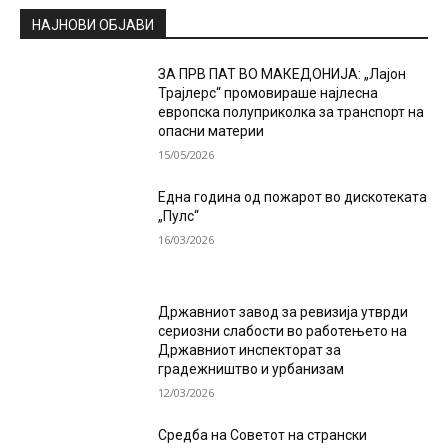
НАЈНОВИ ОБЈАВИ
ЗА ПРВ ПАТ ВО МАКЕДОНИЈА: „Лајон
Трајлерс“ промовираше најлесна
европска полуприколка за транспорт на
опасни материи
15/05/2026
Една година од пожарот во дискотеката
„Пулс“
16/03/2026
Државниот завод за ревизија утврди
сериозни слабости во работењето на
Државниот инспекторат за
градежништво и урбанизам
12/03/2026
Средба на Советот на странски