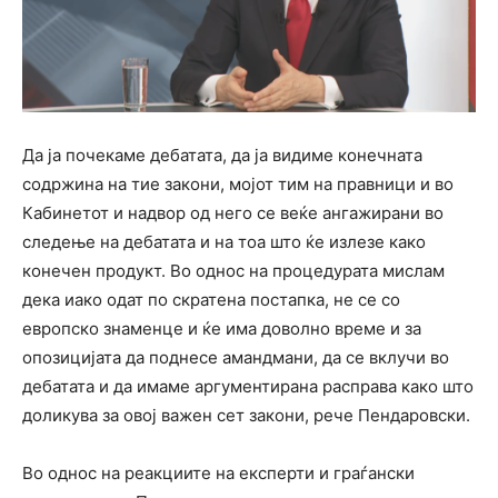
Да ја почекаме дебатата, да ја видиме конечната
содржина на тие закони, мојот тим на правници и во
Кабинетот и надвор од него се веќе ангажирани во
следење на дебатата и на тоа што ќе излезе како
конечен продукт. Во однос на процедурата мислам
дека иако одат по скратена постапка, не се со
европско знаменце и ќе има доволно време и за
опозицијата да поднесе амандмани, да се вклучи во
дебатата и да имаме аргументирана расправа како што
доликува за овој важен сет закони, рече Пендаровски.
Во однос на реакциите на експерти и граѓански