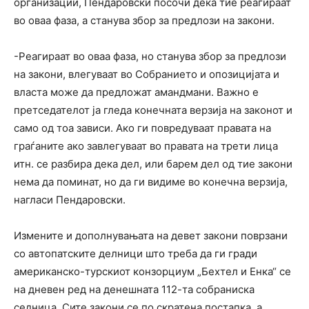
организации, Пендаровски посочи дека тие реагираат
во оваа фаза, а станува збор за предлози на закони.
-Реагираат во оваа фаза, но станува збор за предлози
на закони, влегуваат во Собранието и опозицијата и
власта може да предложат амандмани. Важно е
претседателот ја гледа конечната верзија на законот и
само од тоа зависи. Ако ги повредуваат правата на
граѓаните ако завлегуваат во правата на трети лица
итн. се разбира дека дел, или барем дел од тие закони
нема да поминат, но да ги видиме во конечна верзија,
нагласи Пендаровски.
Измените и дополнувањата на девет закони поврзани
со автопатските делници што треба да ги гради
американско-турскиот конзорциум „Бехтел и Енка“ се
на дневен ред на денешната 112-та собраниска
седница. Сите закони се по скратена постапка, а