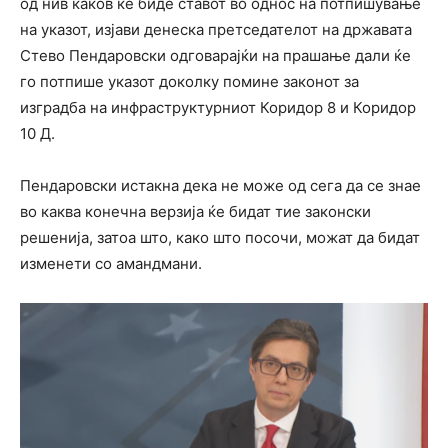
од нив каков ќе биде ставот во однос на потпишување
на указот, изјави денеска претседателот на државата
Стево Пендаровски одговарајќи на прашање дали ќе
го потпише указот доколку помине законот за
изградба на инфраструктурниот Коридор 8 и Коридор
10 Д.
Пендаровски истакна дека не може од сега да се знае
во каква конечна верзија ќе бидат тие законски
решенија, затоа што, како што посочи, можат да бидат
изменети со амандмани.