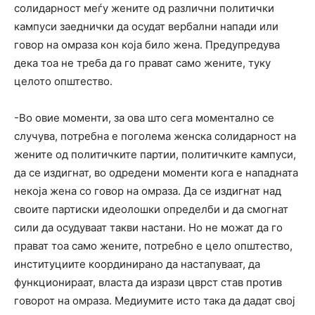
солидарност меѓу жените од различни политички
кампуси заеднички да осудат вербални напади или
говор на омраза кон која било жена. Предупредува
дека тоа не треба да го прават само жените, туку
целото општество.
-Во овие моменти, за ова што сега моментално се
случува, потребна е поголема женска солидарност на
жените од политичките партии, политичките кампуси,
да се издигнат, во одредени моменти кога е нападната
некоја жена со говор на омраза. Да се издигнат над
своите партиски идеолошки определби и да смогнат
сили да осудуваат такви настани. Но не можат да го
прават тоа само жените, потребно е цело општество,
институциите координирано да настапуваат, да
функционираат, власта да изрази цврст став против
говорот на омраза. Медиумите исто така да дадат свој