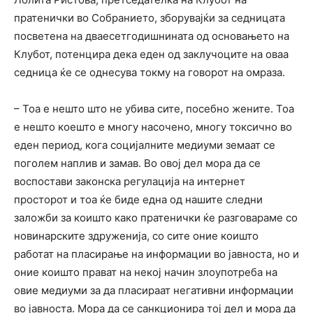
пратенички во Собранието, зборувајќи за седницата
посветена на дваесетгодишнината од основањето на
Клубот, потенцира дека еден од заклучоците на оваа
седница ќе се однесува токму на говорот на омраза.
– Тоа е нешто што не убива сите, посебно жените. Тоа
е нешто коешто е многу насочено, многу токсично во
еден период, кога социјалните медиуми земаат се
поголем наплив и замав. Во овој дел мора да се
воспостави законска регулација на интернет
просторот и тоа ќе биде една од нашите следни
заложби за коишто како пратенички ќе разговараме со
новинарските здруженија, со сите оние коишто
работат на пласирање на информации во јавноста, но и
оние коишто прават на некој начин злоупотреба на
овие медиуми за да пласираат негативни информации
во јавноста. Мора да се санкционира тој дел и мора да