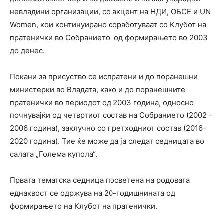
невладини организации, со акцент на НДИ, ОБСЕ и UN
Women, кои континуирано соработуваат со Клубот на
пратенички во Собранието, од формирањето во 2003
до денес.
Покани за присуство се испратени и до поранешни
министерки во Владата, како и до поранешните
пратенички во периодот од 2003 година, односно
почнувајќи од четвртиот состав на Собранието (2002 –
2006 година), заклучно со претходниот состав (2016-
2020 година). Тие ќе може да ја следат седницата во
салата „Голема купола“.
Првата тематска седница посветена на родовата
еднаквост се одржува на 20-годишнината од
формирањето на Клубот на пратенички.