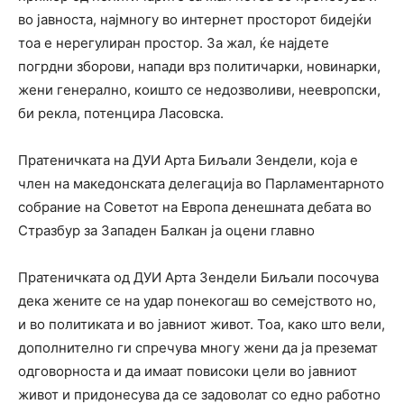
во јавноста, најмногу во интернет просторот бидејќи
тоа е нерегулиран простор. За жал, ќе најдете
погрдни зборови, напади врз политичарки, новинарки,
жени генерално, коишто се недозволиви, неевропски,
би рекла, потенцира Ласовска.
Пратеничката на ДУИ Арта Биљали Зендели, која е
член на македонската делегација во Парламентарното
собрание на Советот на Европа денешната дебата во
Стразбур за Западен Балкан ја оцени главно
Пратеничката од ДУИ Арта Зендели Биљали посочува
дека жените се на удар понекогаш во семејството но,
и во политиката и во јавниот живот. Тоа, како што вели,
дополнително ги спречува многу жени да ја преземат
одговорноста и да имаат повисоки цели во јавниот
живот и придонесува да се задоволат со едно работно