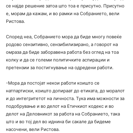
се најде решение затоа што тоа е присутно. Присутно
е, морам да кажам, и во рамки на Собранието, вели
Ристова.
Според неа, Собранието мора да биде многу повеќе
родово сензитивно, сензибилизирано, а говорот на
омраза да биде заборавена работа без оглед на тоа
колку и да се големи политичките аспирации и
претензии за постигнување на одредени работи.
-Мора да постојат некои работи коишто се
натпартиски, коишто допираат до етиката, до моралот
и до интегритетот на личноста. Тука има можности за
подобрување и во делот на Етичкиот кодекс и во
делот на Деловникот за работа на Собранието, така
што и во тој дел во иднина би сакале да бидеме
насочени, вели Ристова.