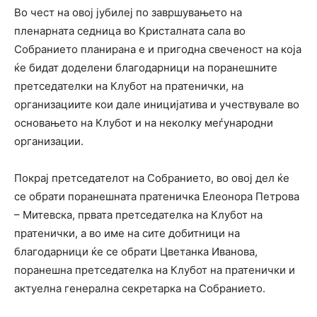
Во чест на овој јубилеј по завршувањето на
пленарната седница во Кристалната сала во
Собранието планирана е и пригодна свеченост на која
ќе бидат доделени благодарници на поранешните
претседателки на Клубот на пратенички, на
организациите кои дале иницијатива и учествувале во
основањето на Клубот и на неколку меѓународни
организации.
Покрај претседателот на Собранието, во овој дел ќе
се обрати поранешната пратеничка Елеонора Петрова
– Митевска, првата претседателка на Клубот на
пратенички, а во име на сите добитници на
благодарници ќе се обрати Цветанка Иванова,
поранешна претседателка на Клубот на пратенички и
актуелна генерална секретарка на Собранието.