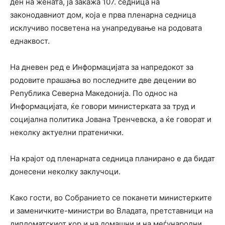
ден на жената, ја закажа 107. седница на
законодавниот дом, која е прва пленарна седница
исклучиво посветена на унапредување на родовата
еднаквост.
На дневен ред е Информацијата за напредокот за
родовите прашања во последните две децении во
Република Северна Македонија. По однос на
Информацијата, ќе говори министерката за труд и
социјална политика Јована Тренчевска, а ќе говорат и
неколку актуелни пратенички.
На крајот од пленарната седница планирано е да бидат
донесени неколку заклучоци.
Како гости, во Собранието се поканети министерките
и заменичките-министри во Владата, претставници на
дипломатскиот кор и на домашни и на меѓународни