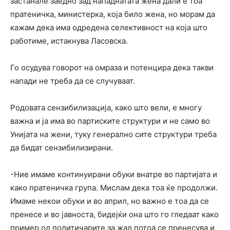
застанале заедно зад нападнатата жена дали е тоа
пратеничка, министерка, која било жена, но морам да
кажам дека има одредена селективност на која што
работиме, истакнува Ласовска.
Го осудува говорот на омраза и потенцира дека такви
напади не треба да се случуваат.
Родовата сензибилизација, како што вели, е многу
важна и ја има во партиските структури и не само во
Унијата на жени, туку генерално сите структури треба
да бидат сензибилизирани.
-Ние имаме континуирани обуки внатре во партијата и
како пратеничка група. Мислам дека тоа ќе продолжи.
Имаме некои обуки и во април, но важно е тоа да се
пренесе и во јавноста, бидејќи она што го гледаат како
пример од политичарите за жал потоа се пренесува и