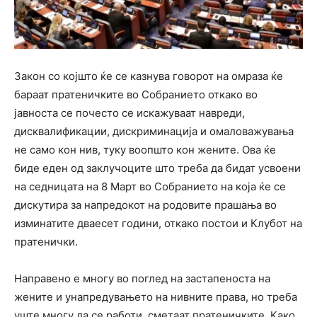
Закон со којшто ќе се казнува говорот на омраза ќе
бараат пратеничките во Собранието откако во
јавноста се почесто се искажуваат навреди,
дисквалификации, дискриминација и омаловажувања
не само кон нив, туку воопшто кон жените. Ова ќе
биде еден од заклучоците што треба да бидат усвоени
на седницата на 8 Март во Собранието на која ќе се
дискутира за напредокот на родовите прашања во
изминатите дваесет години, откако постои и Клубот на
пратенички.
Направено е многу во поглед на застапеноста на
жените и унапредувањето на нивните права, но треба
уште многу да се работи, сметаат пратеничките. Како