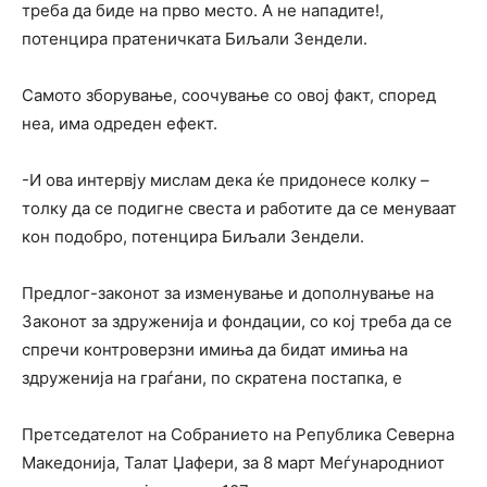
треба да биде на прво место. А не нападите!,
потенцира пратеничката Биљали Зендели.
Самото зборување, соочување со овој факт, според
неа, има одреден ефект.
-И ова интервју мислам дека ќе придонесе колку –
толку да се подигне свеста и работите да се менуваат
кон подобро, потенцира Биљали Зендели.
Предлог-законот за изменување и дополнување на
Законот за здруженија и фондации, со кој треба да се
спречи контроверзни имиња да бидат имиња на
здруженија на граѓани, по скратена постапка, е
Претседателот на Собранието на Република Северна
Македонија, Талат Џафери, за 8 март Меѓународниот