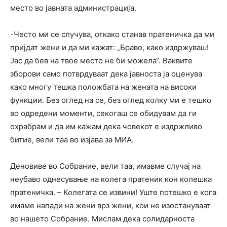
место во јавната администрација.
-Често ми се случува, откако станав пратеничка да ми
пријдат жени и да ми кажат: „Браво, како издржуваш!
Јас да бев на твое место не би можела“. Ваквите
зборови само потврдуваат дека јавноста ја оценува
како многу тешка положбата на жената на високи
функции. Без оглед на се, без оглед колку ми е тешко
во одредени моменти, секогаш се обидувам да ги
охрабрам и да им кажам дека човекот е издржливо
битие, вели таа во изјава за МИА.
Деновиве во Собрание, вели таа, имавме случај на
неубаво однесување на колега пратеник кон колешка
пратеничка. – Колегата се извини! Уште потешко е кога
имаме напади на жени врз жени, кои не изостануваат
во нашето Собрание. Мислам дека солидарноста