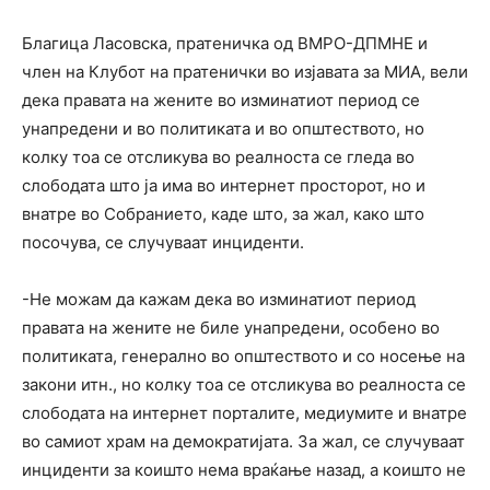
Благица Ласовска, пратеничка од ВМРО-ДПМНЕ и
член на Клубот на пратенички во изјавата за МИА, вели
дека правата на жените во изминатиот период се
унапредени и во политиката и во општеството, но
колку тоа се отсликува во реалноста се гледа во
слободата што ја има во интернет просторот, но и
внатре во Собранието, каде што, за жал, како што
посочува, се случуваат инциденти.
-Не можам да кажам дека во изминатиот период
правата на жените не биле унапредени, особено во
политиката, генерално во општеството и со носење на
закони итн., но колку тоа се отсликува во реалноста се
слободата на интернет порталите, медиумите и внатре
во самиот храм на демократијата. За жал, се случуваат
инциденти за коишто нема враќање назад, а коишто не