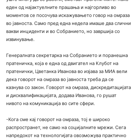
еден од најактуелните прашања и најгорливо во
моментов се посочува искажувањето говор на омраза
во јавноста. Само пред една недела имаше два слични
вакви инциденти и во Собранието, но завршија со
извинување.
Генералната секретарка на Собранието и поранешна
пратеничка, која е една од двигател на Клубот на
пратенички, Цветанка Иванова во изјава за МИА вели
дека говорот на омраза во јавноста треба да се
казнува со закон. Говорот на омраза, дискредитацијата
и дисквалификацијата, додава Иванова, го рушат
нивото на комуникација во сите сфери.
-Кога сме кај говорот на омраза, тој е широко
распространет, не само на социјалните мрежи. Сега
напредокот на технологијата овозможува практично