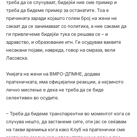
треба да се случуваат, бидејќи ние сме пример и
треба да бидеме пример за останатите. Тоа е
причината заради којашто голем број на жени не
сакаат да се занимаваат со политика, а ние сакаме да
ги привлечеме бидејќи тука се решава се – и
здравство, и образование итн. Ги осудувам ваквите
несакани појави, навреда, говор на омраза, вели
Ласовска.
Унијата на жени на ВМРО-ДПМНЕ, додава
пратеничката, има официјални реакции, а нејзиното
лично мислење е дека не треба да се биде
селективен во осудите.
– Треба да бидеме транспарентни во моментот кога се
случува нешто, да застанеме сите, оти јас се сеќавам
на такви времиња кога како Клуб на пратенички сме