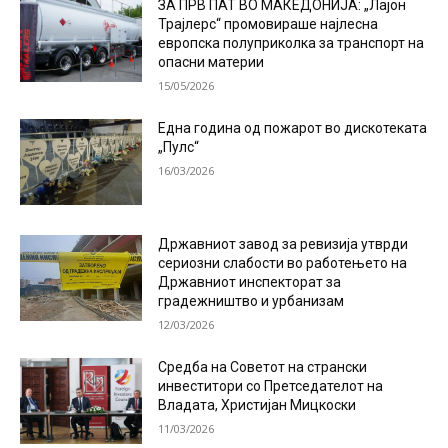
ЗА ПРВ ПАТ ВО МАКЕДОНИЈА: „Лајон
Трајлерс“ промовираше најлесна
европска полуприколка за транспорт на
опасни материи
15/05/2026
Една година од пожарот во дискотеката
„Пулс“
16/03/2026
Државниот завод за ревизија утврди
сериозни слабости во работењето на
Државниот инспекторат за
градежништво и урбанизам
12/03/2026
Средба на Советот на странски
инвеститори со Претседателот на
Владата, Христијан Мицкоски
11/03/2026