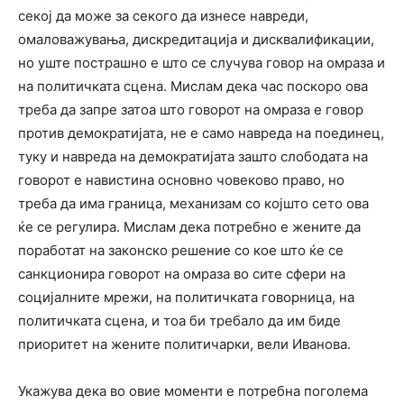
секој да може за секого да изнесе навреди,
омаловажувања, дискредитација и дисквалификации,
но уште пострашно е што се случува говор на омраза и
на политичката сцена. Мислам дека час поскоро ова
треба да запре затоа што говорот на омраза е говор
против демократијата, не е само навреда на поединец,
туку и навреда на демократијата зашто слободата на
говорот е навистина основно човеково право, но
треба да има граница, механизам со којшто сето ова
ќе се регулира. Мислам дека потребно е жените да
поработат на законско решение со кое што ќе се
санкционира говорот на омраза во сите сфери на
социјалните мрежи, на политичката говорница, на
политичката сцена, и тоа би требало да им биде
приоритет на жените политичарки, вели Иванова.
Укажува дека во овие моменти е потребна поголема