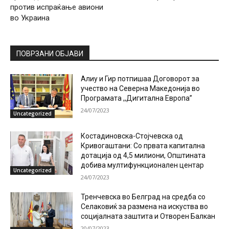
против испраќање авиони
во Украина
ПОВРЗАНИ ОБЈАВИ
Алиу и Гир потпишаа Договорот за
учество на Северна Македонија во
Програмата ,,Дигитална Европа”
24/07/2023
Uncategorized
Костадиновска-Стојчевска од
Кривогаштани: Со првата капитална
дотација од 4,5 милиони, Општината
добива мултифункционален центар
Uncategorized
24/07/2023
Тренчевска во Белград на средба со
Селаковиќ за размена на искуства во
социјалната заштита и Отворен Балкан
20/07/2023