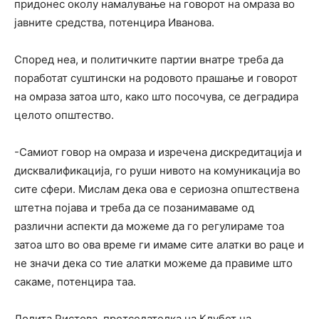
придонес околу намалување на говорот на омраза во
јавните средства, потенцира Иванова.
Според неа, и политичките партии внатре треба да
поработат суштински на родовото прашање и говорот
на омраза затоа што, како што посочува, се деградира
целото општество.
-Самиот говор на омраза и изречена дискредитација и
дисквалификација, го руши нивото на комуникација во
сите сфери. Мислам дека ова е сериозна општествена
штетна појава и треба да се позанимаваме од
различни аспекти да можеме да го регулираме тоа
затоа што во ова време ги имаме сите алатки во раце и
не значи дека со тие алатки можеме да правиме што
сакаме, потенцира таа.
Лолита Ристова, претседателка на Клубот на