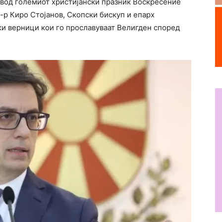
вод големиот христијански празник Воскресение
д-р Киро Стојанов, Скопски бискуп и епарх
ки верници кои го прославуваат Велигден според