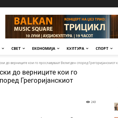
СВЕТ
ЕКОНОМИЈА
КУЛТУРА
СПОРТ
ски до верниците кои го прославуваат Велигден според Грегоријанскиот 
ки до верниците кои го
поред Грегоријанскиот
243