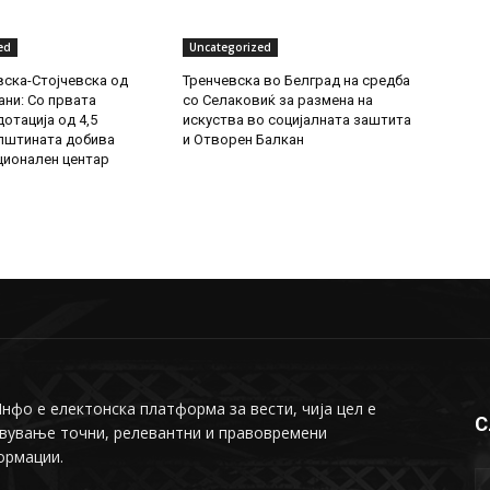
ed
Uncategorized
ска-Стојчевска од
Тренчевска во Белград на средба
ни: Со првата
со Селаковиќ за размена на
отација од 4,5
искуства во социјалната заштита
пштината добива
и Отворен Балкан
ионален центар
фо е електонска платформа за вести, чија цел е
С
вување точни, релевантни и правовремени
ормации.