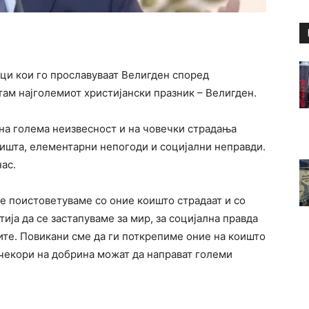
ици кои го прославуваат Велигден според
там најголемиот христијански празник – Велигден.
 на голема неизвесност и на човечки страдања
ришта, елементарни непогоди и социјални неправди.
ас.
се поистоветуваме со оние коишто страдаат и со
ија да се застапуваме за мир, за социјална правда
ите. Повикани сме да ги поткрепиме оние на коишто
 чекори на добрина можат да направат големи