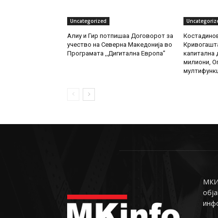
Uncategorized
Uncategoriz
Алиу и Гир потпишаа Договорот за
Костадинов
учество на Северна Македонија во
Кривогашта
Програмата ,,Дигитална Европа”
капитална д
милиони, О
мултифункц
МКИн
обја
инф