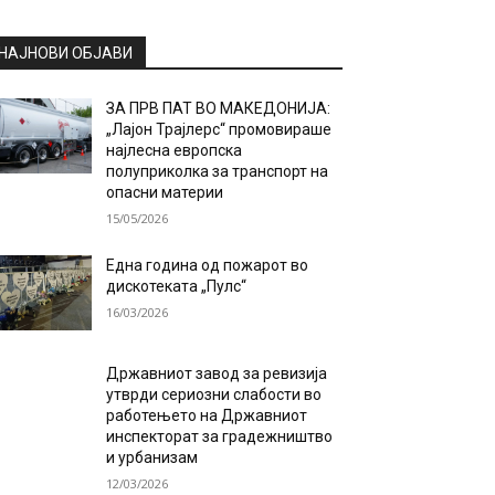
НАЈНОВИ ОБЈАВИ
ЗА ПРВ ПАТ ВО МАКЕДОНИЈА:
„Лајон Трајлерс“ промовираше
најлесна европска
полуприколка за транспорт на
опасни материи
15/05/2026
Една година од пожарот во
дискотеката „Пулс“
16/03/2026
Државниот завод за ревизија
утврди сериозни слабости во
работењето на Државниот
инспекторат за градежништво
и урбанизам
12/03/2026