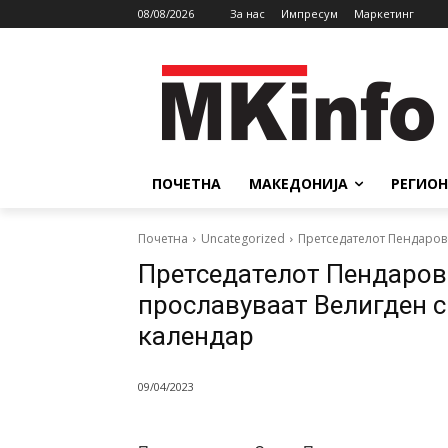
08/08/2026
За нас
Импресум
Маркетинг
ПОЧЕТНА
МАКЕДОНИЈА
РЕГИОН
Почетна
Uncategorized
Претседателот Пендаров
Претседателот Пендаровс
прославуваат Велигден с
календар
09/04/2023