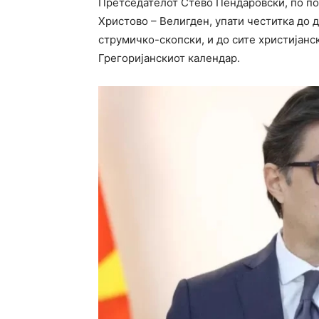
Претседателот Стево Пендаровски, по по
Христово – Велигден, упати честитка до 
струмичко-скопски, и до сите христијанс
Грегоријанскиот календар.