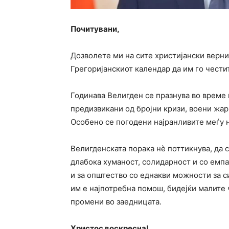
Почитувани,
Дозволете ми на сите христијански верн
Грегоријанскиот календар да им го чести
Годинава Велигден се празнува во време
предизвикани од бројни кризи, воени жа
Особено се погодени најранливите меѓу н
Велигденската порака нѐ поттикнува, да 
длабока хуманост, солидарност и со емпат
и за општество со еднакви можности за с
им е најпотребна помош, бидејќи малите
промени во заедницата.
Христос воскресна!