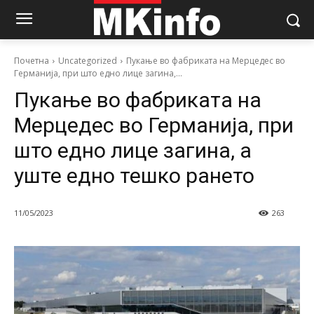
Почетна
Uncategorized
Пукање во фабриката на Мерцедес во
Германија, при што едно лице загина,...
Пукање во фабриката на
Мерцедес во Германија, при
што едно лице загина, а
уште едно тешко рането
11/05/2023
263