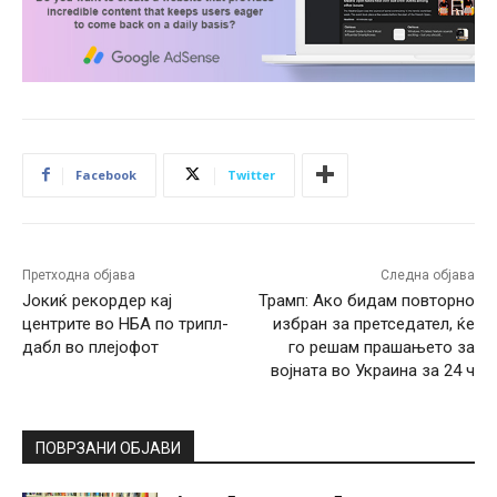
Facebook
Twitter
Претходна објава
Следна објава
Јокиќ рекордер кај
Трамп: Ако бидам повторно
центрите во НБА по трипл-
избран за претседател, ќе
дабл во плејофот
го решам прашањето за
војната во Украина за 24 ч
ПОВРЗАНИ ОБЈАВИ