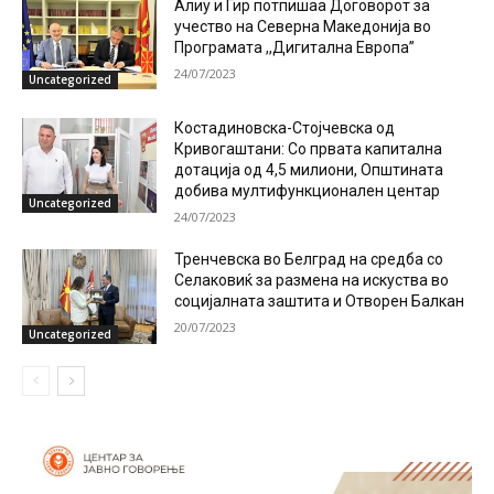
Алиу и Гир потпишаа Договорот за
учество на Северна Македонија во
Програмата ,,Дигитална Европа”
24/07/2023
Uncategorized
Костадиновска-Стојчевска од
Кривогаштани: Со првата капитална
дотација од 4,5 милиони, Општината
добива мултифункционален центар
Uncategorized
24/07/2023
Тренчевска во Белград на средба со
Селаковиќ за размена на искуства во
социјалната заштита и Отворен Балкан
20/07/2023
Uncategorized