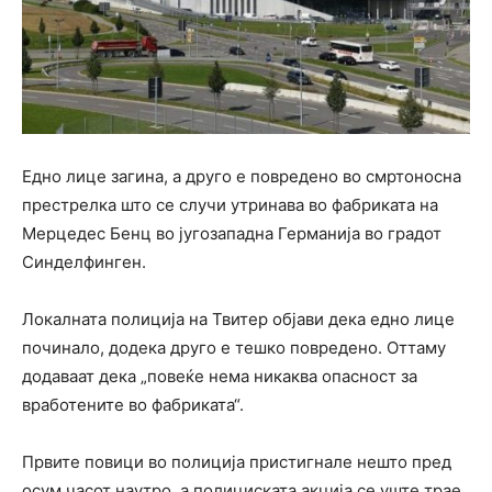
Едно лице загина, а друго е повредено во смртоносна
престрелка што се случи утринава во фабриката на
Мерцедес Бенц во југозападна Германија во градот
Синделфинген.
Локалната полиција на Твитер објави дека едно лице
починало, додека друго е тешко повредено. Оттаму
додаваат дека „повеќе нема никаква опасност за
вработените во фабриката“.
Првите повици во полиција пристигнале нешто пред
осум часот наутро, а полициската акција се уште трае.