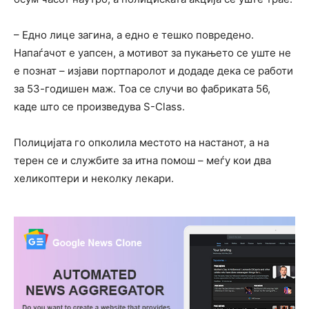
– Едно лице загина, а едно е тешко повредено.
Напаѓачот е уапсен, а мотивот за пукањето се уште не
е познат – изјави портпаролот и додаде дека се работи
за 53-годишен маж. Тоа се случи во фабриката 56,
каде што се произведува S-Class.
Полицијата го опколила местото на настанот, а на
терен се и службите за итна помош – меѓу кои два
хеликоптери и неколку лекари.