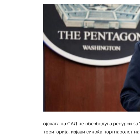
ојската на САД не обезбедува ресурси за 
територија, изјави синоќа портпаролот на