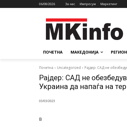
06/08/2026
За нас
Импресум
Маркетинг
ПОЧЕТНА
МАКЕДОНИЈА
РЕГИОН
Почетна
Uncategorized
Рајдер: САД не обезбеду
Рајдер: САД не обезбеду
Украина да напаѓа на тер
03/03/2023
В