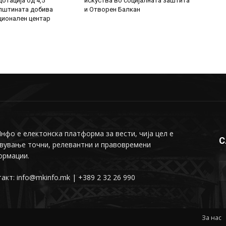
отација од 4,5
искуства во социјалната заштита
пштината добива
и Отворен Балкан
ионален центар
фо е електонска платформа за вести, чија цел е
С
вување точни, релевантни и правовремени
ормации.
акт: info@mkinfo.mk | +389 2 32 26 990
За нас