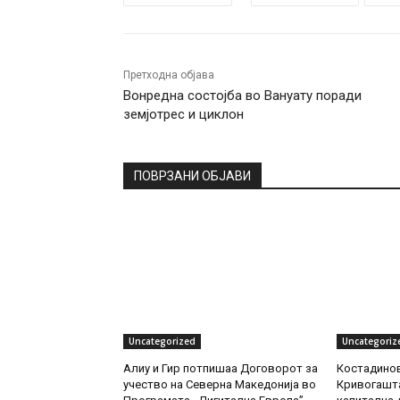
Претходна објава
Вонредна состојба во Вануату поради
земјотрес и циклон
ПОВРЗАНИ ОБЈАВИ
Uncategorized
Uncategoriz
Алиу и Гир потпишаа Договорот за
Костадинов
учество на Северна Македонија во
Кривогашта