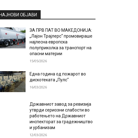
НАЈНОВИ ОБЈАВИ
ЗА ПРВ ПАТ ВО МАКЕДОНИЈА:
„Лајон Трајлерс“ промовираше
најлесна европска
полуприколка за транспорт на
опасни материи
15/05/2026
Една година од пожарот во
дискотеката „Пулс“
16/03/2026
Државниот завод за ревизија
утврди сериозни слабости во
работењето на Државниот
инспекторат за градежништво
и урбанизам
12/03/2026