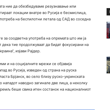
та ние да обезбедуваме резузнавање или
тираат локации внатре во Русија е бесмислица,
употреба на беспилотни летала од САД во соседна
е за соодветна употреба на опремата што им ја
т дека тие продолжуваат да бидат фокусирани на
краина“, изјави Рајдер.
ими и на социјалните мрежи се објавија
пад во Русија, изведен од страна на руска
аста Брјанск, во село близу руско-укринската
Во нападот наводно загинале две лица, а неколку
 Кремљ беше свика итен состанок на националниот