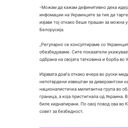
-Можам да кажам дефинитивно дека идеја
инфомации на Украинците за тие да тарге
изјави тој откако беше прашан за можна 
Белорусија.
„Регуларно се консултираме со Украинцит
обезбедуваме. Сите показатели укажуваа
одбрана на својата татковина и борба во У
Изјавата доаѓа откако вчера во руски мед
непотврдени извештаи за диверзантски на
националистичка милитантна група во обл
граница, а која пристигнала од Украина. 
биле киднапирани. По овој повод ова во
совет за безбедност.