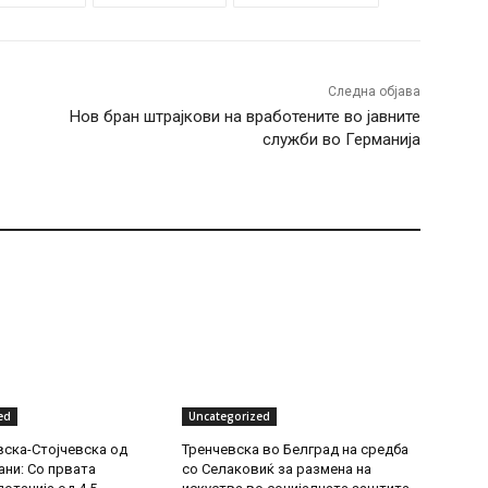
Следна објава
Нов бран штрајкови на вработените во јавните
служби во Германија
ed
Uncategorized
ска-Стојчевска од
Тренчевска во Белград на средба
ни: Со првата
со Селаковиќ за размена на