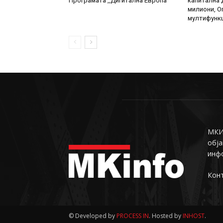
Програмата ,,Дигитална Европа”
капитална д
милиони, О
мултифункц
МКИн
обја
инф
Конт
© Developed by
PROCESS IN
. Hosted by
INHOST
.