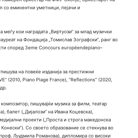
л со еминентни уметници, пејачи и
а меѓу кои наградата „Виртуози“ за млад музички
 лауреат на Фондација „Томислав Зографски“, ранг во
сти според 3eme Concours européendepiano–
тпишува на повеќе изданија за престижни
E“ (2010, Piano Plage France), “Reflections” (2020,
др.
композитор, пишувајќи музика за филм, театар
а), балет („Дијалози“ на Ивана Коцевска),
медијални проекти („Проста и строга македонска
 Конески“). Со своето образование се стекнува во
 проф. Људмила Романова), дипломира со високи