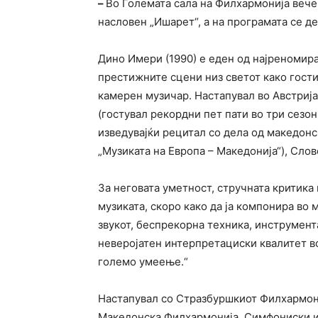
–
Во Големата сала на Филхармонија вече
насловен „Ишарет“, а на програмата се д
Дино Имери (1990) е еден од најреномира
престижните сцени низ светот како гости
камерен музичар. Настапувал во Австрија,
(гостувал рекордни пет пати во три сез
изведувајќи рецитал со дела од македонс
„Музиката на Европа – Македонија“), Слов
За неговата уметност, стручната критика
музиката, скоро како да ја компонира во
звукот, беспрекорна техника, инструмент
неверојатен интерпретациски квалитет во
големо умеење.“
Настапувал со Стразбуршкиот Филхармон
Македонска Филхармонија, Симфониски и