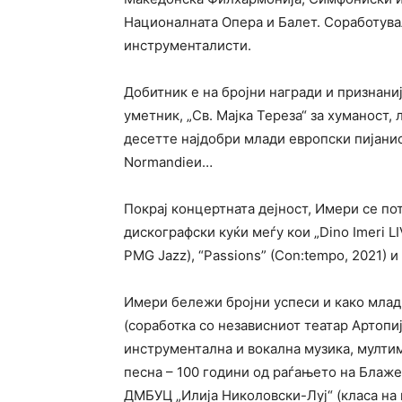
Националната Опера и Балет. Соработува
инструменталисти.
Добитник е на бројни награди и признаниј
уметник, „Св. Мајка Тереза“ за хуманост,
десетте најдобри млади европски пијани
Normandieи…
Покрај концертната дејност, Имери се по
дискографски куќи меѓу кои „Dino Imeri LIV
PMG Jazz), “Passions” (Con:tempo, 2021) и 
Имери бележи бројни успеси и како млад 
(соработка со независниот театар Артопиј
инструментална и вокална музика, мулти
песна – 100 години од раѓањето на Блаже
ДМБУЦ „Илија Николовски-Луј“ (класа на