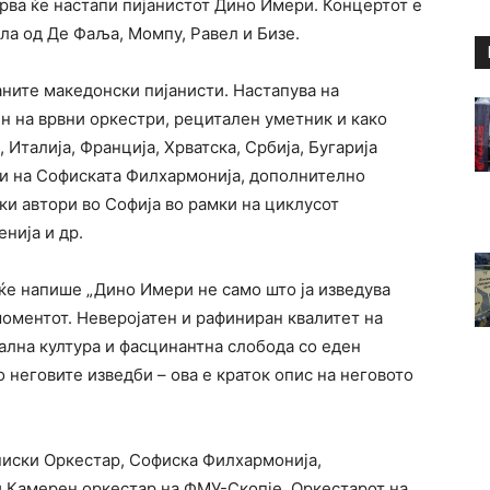
рва ќе настапи пијанистот Дино Имери. Концертот е
ела од Де Фаља, Момпу, Равел и Бизе.
ните македонски пијанисти. Настапува на
н на врвни оркестри, рецитален уметник и како
 Италија, Франција, Хрватска, Србија, Бугарија
они на Софиската Филхармонија, дополнително
ки автори во Софија во рамки на циклусот
енија и др.
 ќе напише „Дино Имери не само што ја изведува
 моментот. Неверојатен и рафиниран квалитет на
ална култура и фасцинантна слобода со еден
 неговите изведби – ова е краток опис на неговото
иски Оркестар, Софиска Филхармонија,
 Камерен оркестар на ФМУ-Скопје, Оркестарот на