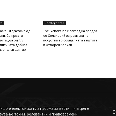
ed
Uncategorized
ска-Стојчевска од
Тренчевска во Белград на средба
ни: Со првата
со Селаковиќ за размена на
отација од 4,5
искуства во социјалната заштита
пштината добива
и Отворен Балкан
ионален центар
фо е електонска платформа за вести, чија цел е
С
вување точни, релевантни и правовремени