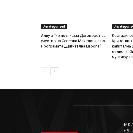
Uncategorized
Uncategoriz
Алиу и Гир потпишаа Договорот за
Костадинов
учество на Северна Македонија во
Кривогашта
Програмата ,,Дигитална Европа”
капитална д
милиони, О
мултифункц
МКИн
обја