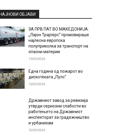
НАЈНОВИ ОБЈАВИ
ЗА ПРВ ПАТ ВО МАКЕДОНИЈА:
„Лајон Трајлерс“ промовираше
најлесна европска
полуприколка за транспорт на
опасни материи
15/05/2026
Една година од пожарот во
дискотеката „Пулс“
16/03/2026
Државниот завод за ревизија
утврди сериозни слабости во
работењето на Државниот
инспекторат за градежништво
и урбанизам
12/03/2026