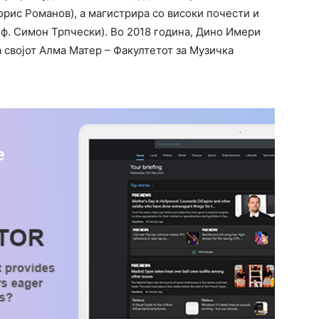
орис Романов), а магистрира со високи почести и
оф. Симон Трпчески). Во 2018 година, Дино Имери
а својот Алма Матер – Факултетот за Музичка