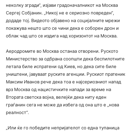
неколку згради“, изјави градоначалникот на Москва
Сергеј Собјанин. „Никој не е сериозно повреден“,
додаде тој. Видеото објавено на социјалните мрежи
покажува нешто што се чини дека е соборен дрон и
облак чад што се издига над хоризонтот на Москва.
Аеродромите во Москва останаа отворени. Руското
Министерство за одбрана соопшти дека беспилотните
летала биле испратени од Киев, но дека сите биле
уништени, јавуваат руските агенции. Рускиот пратеник
Максим Иванов рече дека тоа е најсериозниот напад
врз Москва од нацистичките напади за време на
Втората светска војна, велејќи дека ниту еден
граѓанин сега не може да избега од она што е „нова
реалност“.
„Или ќе го победите непријателот со една тупаница