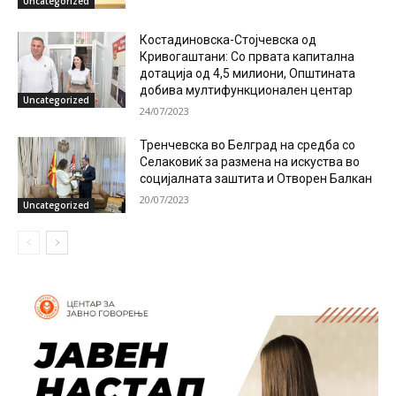
Uncategorized
Костадиновска-Стојчевска од
Кривогаштани: Со првата капитална
дотација од 4,5 милиони, Општината
добива мултифункционален центар
Uncategorized
24/07/2023
Тренчевска во Белград на средба со
Селаковиќ за размена на искуства во
социјалната заштита и Отворен Балкан
20/07/2023
Uncategorized