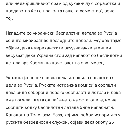
или неизбришливиот срам од кукавичлук, соработка и
предавство ќе го проголта вашето семејство“, рече
тој.
Нападите со украински беспилотни летала во Русија
се интензивираат во последните недели. Њујорк тајмс
објави дека американските разузнавачки агенции
веруваат дека Украина стои зад нападот со беспилотни
летала врз Кремљ на почетокот на овој месец.
Украина јавно не призна дека извршила напади врз
цели во Русија. Руската истражна комисија соопшти
дека биле соборени повеќе беспилотни летала и дека
има помала штета од паѓањето на остатоците, но не
соопшти колку беспилотни летала биле нападнати.
Каналот на Телеграм, База, кој има добри извори меѓу
руските безбедносни служби, објави дека околу 25