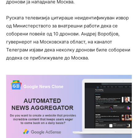
дронови ја нападнале Москва.
Руската телевизија цитираше неидентификуван извор
од Министерството за внатрешни работи дека се
соборени повеќе од 10 дронови. Андреј Воробјов,
гувернерот на Московската област, на каналот
Телеграм изјави дека неколку дронови биле соборени
додека се приближувале до Москва.