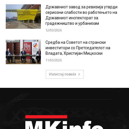
Државниот завод за ревизија утврди
сериозни слабости во работењето на
Државниот инспекторат за
градежништво и урбанизам
12/03/2026
Средба на Советот на странски
инвеститори со Претседателот на
Владата, Христијан Мицкоски
11/03/2026
Излистај повеќе