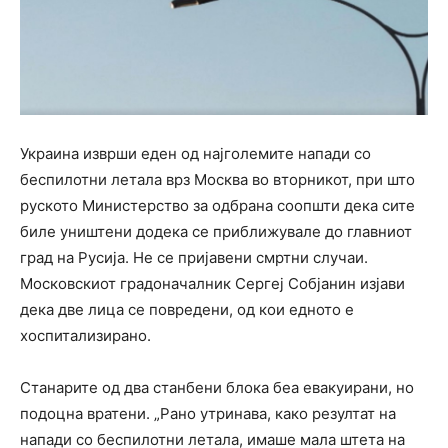
Украина изврши еден од најголемите напади со
беспилотни летала врз Москва во вторникот, при што
руското Министерство за одбрана соопшти дека сите
биле уништени додека се приближувале до главниот
град на Русија. Не се пријавени смртни случаи.
Московскиот градоначалник Сергеј Собјанин изјави
дека две лица се повредени, од кои едното е
хоспитализирано.
Станарите од два станбени блока беа евакуирани, но
подоцна вратени. „Рано утринава, како резултат на
напади со беспилотни летала, имаше мала штета на