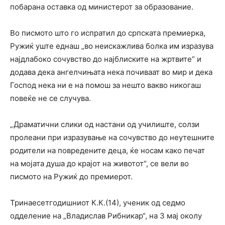
побарана оставка од министерот за образование.
Во писмото што го испратил до српската премиерка,
Ружиќ уште еднаш „во неискажлива болка им изразува
најдлабоко сочувство до најблиските на жртвите“ и
додава дека ангелчињата нека почиваат во мир и дека
Господ нека ни е на помош за нешто вакво никогаш
повеќе не се случува.
„Драматични слики од настани од училиште, солзи
пролеани при изразување на сочувство до неутешните
родители на повредените деца, ќе носам како печат
на мојата душа до крајот на животот“, се вели во
писмото на Ружиќ до премиерот.
Тринаесетгодишниот К.К.(14), ученик од седмо
одделение на „Владислав Рибникар“, на 3 мај околу