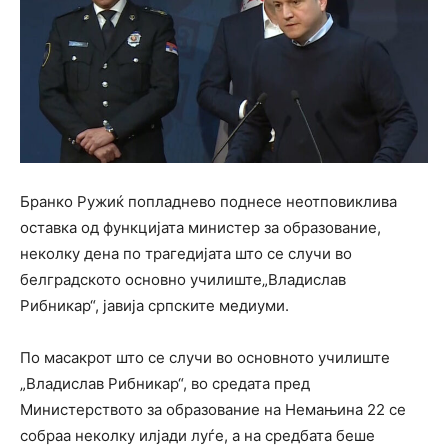
Бранко Ружиќ попладнево поднесе неотповиклива
оставка од функцијата министер за образование,
неколку дена по трагедијата што се случи во
белградското основно училиште„Владислав
Рибникар“, јавија српските медиуми.
По масакрот што се случи во основното училиште
„Владислав Рибникар“, во средата пред
Министерството за образование на Немањина 22 се
собраа неколку илјади луѓе, а на средбата беше