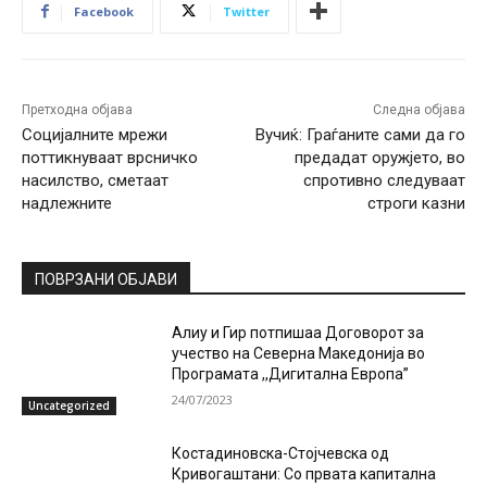
Facebook
Twitter
Претходна објава
Следна објава
Социјалните мрежи
Вучиќ: Граѓаните сами да го
поттикнуваат врсничко
предадат оружјето, во
насилство, сметаат
спротивно следуваат
надлежните
строги казни
ПОВРЗАНИ ОБЈАВИ
Алиу и Гир потпишаа Договорот за
учество на Северна Македонија во
Програмата ,,Дигитална Европа”
24/07/2023
Uncategorized
Костадиновска-Стојчевска од
Кривогаштани: Со првата капитална