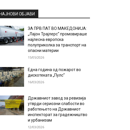
НАЈНОВИ ОБЈАВИ
ЗА ПРВ ПАТ ВО МАКЕДОНИЈА:
„Лајон Трајлерс“ промовираше
најлесна европска
полуприколка за транспорт на
опасни материи
15/05/2026
Една година од пожарот во
дискотеката „Пулс“
16/03/2026
Државниот завод за ревизија
утврди сериозни слабости во
работењето на Државниот
инспекторат за градежништво
и урбанизам
12/03/2026