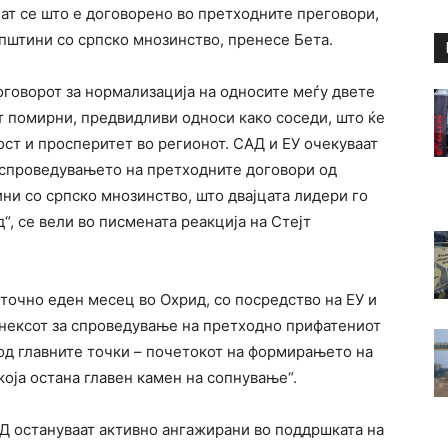
ат се што е договорено во претходните преговори,
штини со српско мнозинство, пренесе Бета.
оговорот за нормализација на односите меѓу двете
ат помирни, предвидливи односи како соседи, што ќе
ст и просперитет во регионот. САД и ЕУ очекуваат
и спроведувањето на претходните договори од
ини со српско мнозинство, што двајцата лидери го
д“, се вели во писмената реакција на Стејт
точно еден месец во Охрид, со посредство на ЕУ и
анексот за спроведување на претходно прифатениот
од главните точки – почетокот на формирањето на
која остана главен камен на сопнување“.
АД остануваат активно ангажирани во поддршката на