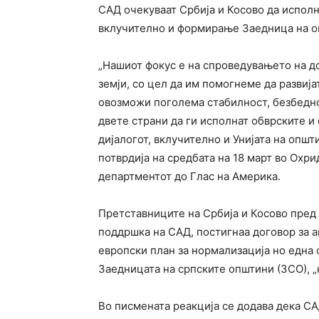
САД очекуваат Србија и Косово да исполн
вклучително и формирање Заедница на оп
„Нашиот фокус е на спроведувањето на д
земји, со цел да им помогнеме да развиј
овозможи поголема стабилност, безбедно
двете страни да ги исполнат обврските 
дијалогот, вклучително и Унијата на општ
потврдија на средбата на 18 март во Охри
департментот до Глас на Америка.
Претставниците на Србија и Косово пред 
поддршка на САД, постигнаа договор за 
европски план за нормализација но една 
Заедницата на српските општини (ЗСО), „
Во писмената реакција се додава дека С