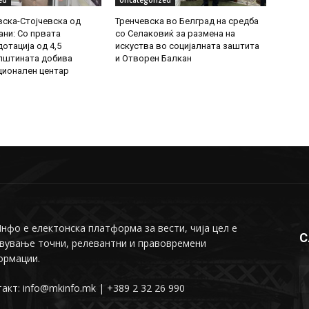
ed
Uncategorized
ска-Стојчевска од
Тренчевска во Белград на средба
ни: Со првата
со Селаковиќ за размена на
отација од 4,5
искуства во социјалната заштита
пштината добива
и Отворен Балкан
ионален центар
фо е електонска платформа за вести, чија цел е
С
вување точни, релевантни и правовремени
ормации.
акт: info@mkinfo.mk | +389 2 32 26 990