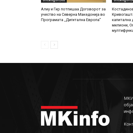
Uncategorized
Uncategoriz
Алиу и Гир потпишаа Договорот за
Костадинов
учество на Северна Македонија во
Кривогашта
Програмата ,,Дигитална Европа”
капитална д
милиони, О
мултифункц
МКИн
обја
инф
Конт