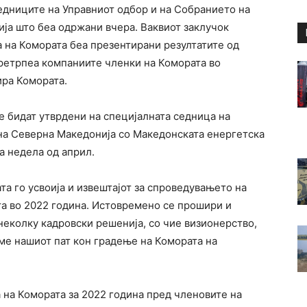
едниците на Управниот одбор и на Собранието на
ја што беа одржани вчера. Ваквиот заклучок
а на Комората беа презентирани резултатите од
претрпеа компаниите членки на Комората во
ира Комората.
е бидат утврдени на специјалната седница на
на Северна Македонија со Македонската енергетска
а недела од април.
а го усвоија и извештајот за спроведувањето на
та во 2022 година. Истовремено се прошири и
неколку кадровски решенија, со чие визионерство,
ме нашиот пат кон градење на Комората на
а на Комората за 2022 година пред членовите на