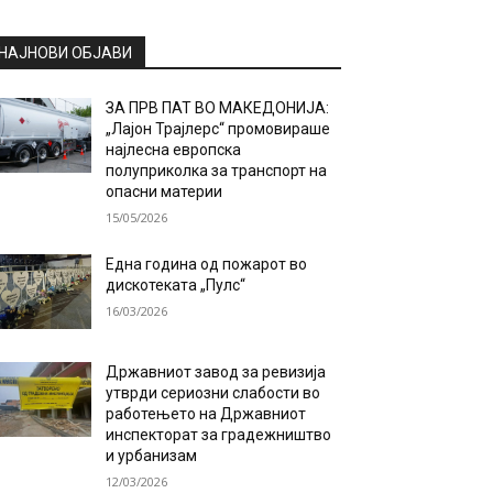
НАЈНОВИ ОБЈАВИ
ЗА ПРВ ПАТ ВО МАКЕДОНИЈА:
„Лајон Трајлерс“ промовираше
најлесна европска
полуприколка за транспорт на
опасни материи
15/05/2026
Една година од пожарот во
дискотеката „Пулс“
16/03/2026
Државниот завод за ревизија
утврди сериозни слабости во
работењето на Државниот
инспекторат за градежништво
и урбанизам
12/03/2026