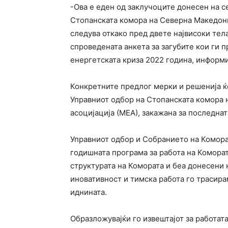
-Ова е еден од заклучоците донесен на с
Стопанската комора на Северна Македони
следува откако пред двете највисоки тел
спроведената анкета за загубите кои ги 
енергетската криза 2022 година, информ
Конкретните предлог мерки и решенија ќ
Управниот одбор на Стопанската комора 
асоцијација (МЕА), закажана за последнат
Управниот одбор и Собранието на Коморат
годишната програма за работа на Комора
структурата на Комората и беа донесени 
иновативност и тимска работа го трасира
иднината.
Образложувајќи го извештајот за работат