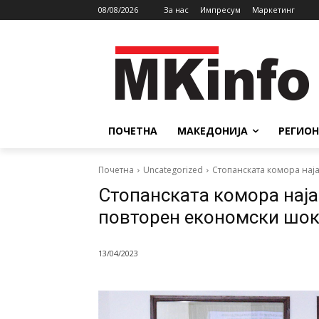
08/08/2026
За нас
Импресум
Маркетинг
ПОЧЕТНА
МАКЕДОНИЈА
РЕГИОН
Почетна
Uncategorized
Стопанската комора наја
Стопанската комора наја
повторен економски шок
13/04/2023