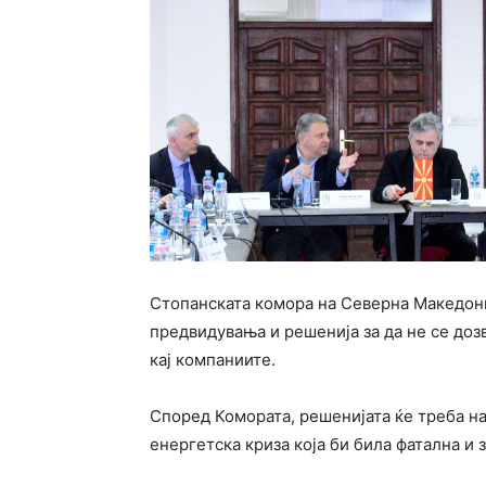
Стопанската комора на Северна Македони
предвидувања и решенија за да не се доз
кај компаниите.
Според Комората, решенијата ќе треба на
енергетска криза која би била фатална и 