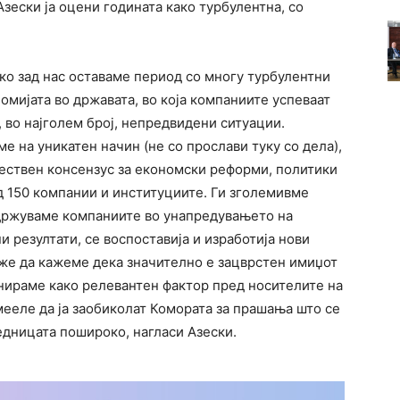
зески ја оцени годината како турбулентна, со
ако зад нас оставаме период со многу турбулентни
омијата во државата, во која компаниите успеваат
, во најголем број, непредвидени ситуации.
е на уникатен начин (не со прослави туку со дела),
тествен консензус за економски реформи, политики
од 150 компании и институциите. Ги зголемивме
ддржуваме компаниите во унапредувањето на
 резултати, се воспоставиja и изработија нови
оже да кажеме дека значително е зацврстен имиџот
нираме како релевантен фактор пред носителите на
мееле да ја заобиколат Комората за прашања што се
аедницата пошироко, нагласи Азески.