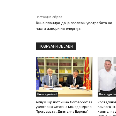
Претходна објава
Кина планира да ја зголеми употребата на
чисти извори на енергија
ПОВРЗАНИ ОБЈАВИ
Uncategorized
Uncategoriz
Алиу и Гир потпишаа Договорот за
Костадинов
учество на Северна Македонија во
Кривогашта
Програмата ,,Дигитална Европа”
капитална д