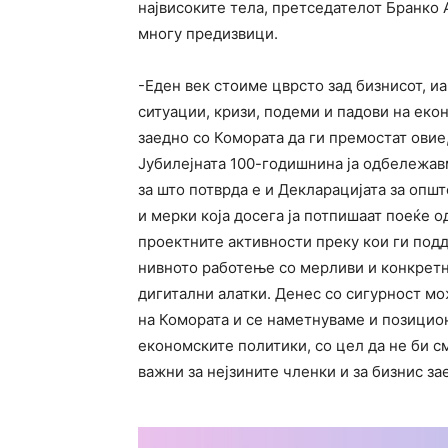
највисоките тела, претседателот Бранко А
многу предизвици.
-Еден век стоиме цврсто зад бизнисот, и
ситуации, кризи, подеми и падови на екон
заедно со Комората да ги премостат овие
Јубилејната 100-годишнина ја одбележавм
за што потврда е и Декларацијата за опш
и мерки која досега ја потпишаат поеќе 
проектните активности преку кои ги по
нивното работење со мерливи и конкретни
дигитални алатки. Денес со сигурност м
на Комората и се наметнуваме и позицио
економските политики, со цел да не би с
важни за нејзините членки и за бизнис з