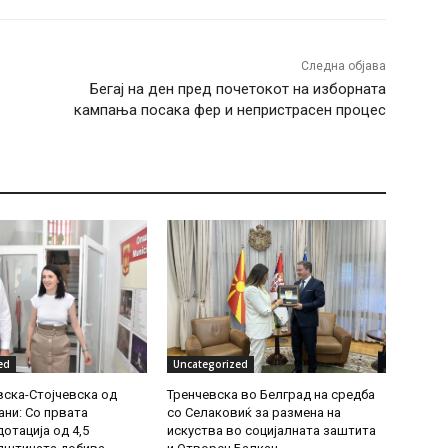
Следна објава
Бегај на ден пред почетокот на изборната
кампања посака фер и непристрасен процес
ed
Uncategorized
ска-Стојчевска од
Тренчевска во Белград на средба
ни: Со првата
со Селаковиќ за размена на
отација од 4,5
искуства во социјалната заштита