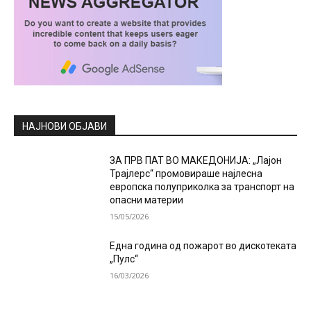
НАЈНОВИ ОБЈАВИ
ЗА ПРВ ПАТ ВО МАКЕДОНИЈА: „Лајон
Трајлерс“ промовираше најлесна
европска полуприколка за транспорт на
опасни материи
15/05/2026
Една година од пожарот во дискотеката
„Пулс“
16/03/2026