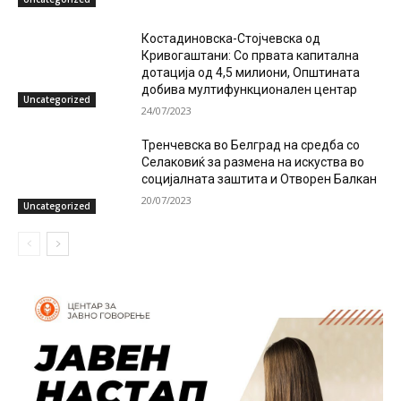
Костадиновска-Стојчевска од
Кривогаштани: Со првата капитална
дотација од 4,5 милиони, Општината
добива мултифункционален центар
Uncategorized
24/07/2023
Тренчевска во Белград на средба со
Селаковиќ за размена на искуства во
социјалната заштита и Отворен Балкан
20/07/2023
Uncategorized