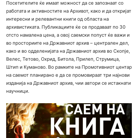
Посетителите ќе имаат можност да се запознаат со
работата и активностите на Архивот, како и да откријат
интересни и релевантни книги од областа на
архивистиката. Публикациите ќе се продаваат по 30
отсто намалена цена, а овој саемски попуст ќе важи и
во просториите на Државниот архив – централен дел,
како и во одделенијата на Државниот архив во Скопје,
Велес, Тетово, Охрид, Битола, Прилеп, Струмица,
Штип и Куманово. Во рамките на Промотивниот центар
на саемот планирано е да се промовираат три најнови
изданија на Државниот архив, чии автори се истакнати
научници.