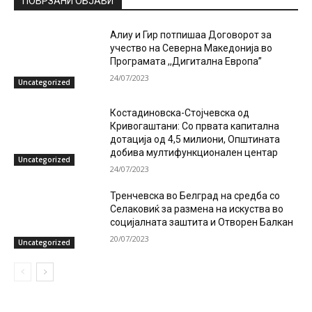
ПОВРЗАНИ ОБЈАВИ
Алиу и Гир потпишаа Договорот за
учество на Северна Македонија во
Програмата ,,Дигитална Европа”
24/07/2023
Uncategorized
Костадиновска-Стојчевска од
Кривогаштани: Со првата капитална
дотација од 4,5 милиони, Општината
добива мултифункционален центар
Uncategorized
24/07/2023
Тренчевска во Белград на средба со
Селаковиќ за размена на искуства во
социјалната заштита и Отворен Балкан
20/07/2023
Uncategorized