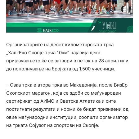
Организаторите на десет километарската трка
„ХалкЕко Скопје трча 10км“ најавија дека
пријавувањето ќе се затвори в петок на 28 април или
до пополнување на бројката од 1.500 учесници.
– Оваа трка е втора трка во Македонија, после ВизЕр
Скопскиот маратон, која се здоби со меѓународен
сертификат од АИМС и Светска Атлетика и сите
постигнати резултати и норми ќе бидат признаени од
овие меѓународни институции, соопшти организатор
на трката Сојузот на спортови на Скопје.