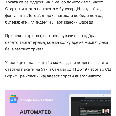
Трката ќе се оддржи на 7 мај со почеток во 9 часот.
Стартот и целта на трката е булевар „Илинден“ кај
фонтаната „Лотос“, додека патеката ќе биде дел од
булеварите „Илинден“ и „Партизански Одреди“.
При секоја пријава, натпреварувачите го одбраа
своето таргет време, кое за колку време мислат дека
ќе ја завршат трката.
Учесниците на трката ќе можат да ги подигнат своите
стартни пакети на 5ти и 6ти мај од 11 до 19 часот во СЦ
Борис Трајковски, кај влезот спроти лизгалиштето.