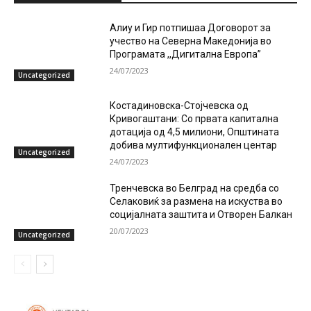
Алиу и Гир потпишаа Договорот за
учество на Северна Македонија во
Програмата ,,Дигитална Европа”
24/07/2023
Uncategorized
Костадиновска-Стојчевска од
Кривогаштани: Со првата капитална
дотација од 4,5 милиони, Општината
добива мултифункционален центар
Uncategorized
24/07/2023
Тренчевска во Белград на средба со
Селаковиќ за размена на искуства во
социјалната заштита и Отворен Балкан
20/07/2023
Uncategorized