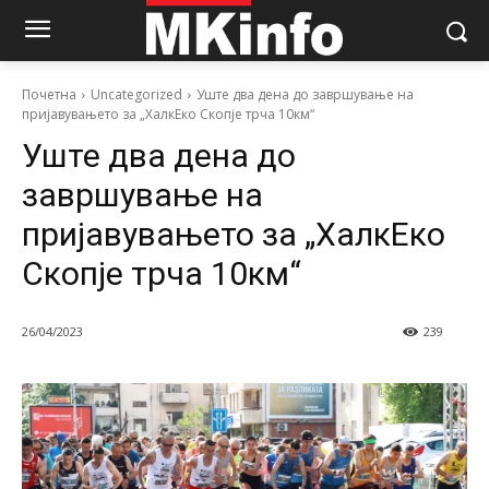
Почетна
Uncategorized
Уште два дена до завршување на
пријавувањето за „ХалкЕко Скопје трча 10км“
Уште два дена до
завршување на
пријавувањето за „ХалкЕко
Скопје трча 10км“
26/04/2023
239