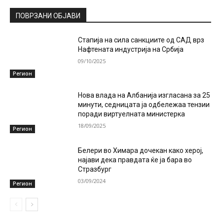
ПОВРЗАНИ ОБЈАВИ
Стапија на сила санкциите од САД врз
Нафтената индустрија на Србија
09/10/2025
Регион
Нова влада на Албанија изгласана за 25
минути, седницата ја одбележаа тензии
поради виртуелната министерка
18/09/2025
Регион
Белери во Химара дочекан како херој,
најави дека правдата ќе ја бара во
Стразбург
03/09/2024
Регион