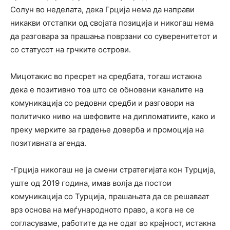
Солун во неделата, дека Грција нема да направи
никакви отстапки од својата позиција и никогаш нема
да разговара за прашања поврзани со суверенитетот и
со статусот на грчките острови.
Мицотакис во пресрет на средбата, тогаш истакна
дека е позитивно тоа што се обновени каналите на
комуникација со редовни средби и разговори на
политичко ниво на шефовите на дипломатиите, како и
преку мерките за градење доверба и промоција на
позитивната агенда.
-Грција никогаш не ја смени стратегијата кон Турција,
уште од 2019 година, имав волја да постои
комуникација со Турција, прашањата да се решаваат
врз основа на меѓународното право, а кога не се
согласуваме, работите да не одат во крајност, истакна