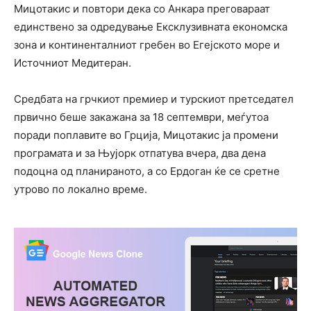
Мицотакис и повтори дека со Анкара преговараат
единствено за одредување Ексклузивната економска
зона и континенталниот гребен во Егејското море и
Источниот Медитеран.
Средбата на грчкиот премиер и турскиот претседател
првично беше закажана за 18 септември, меѓутоа
поради поплавите во Грција, Мицотакис ја промени
програмата и за Њујорк отпатува вчера, два дена
подоцна од планираното, а со Ердоган ќе се сретне
утрово по локално време.