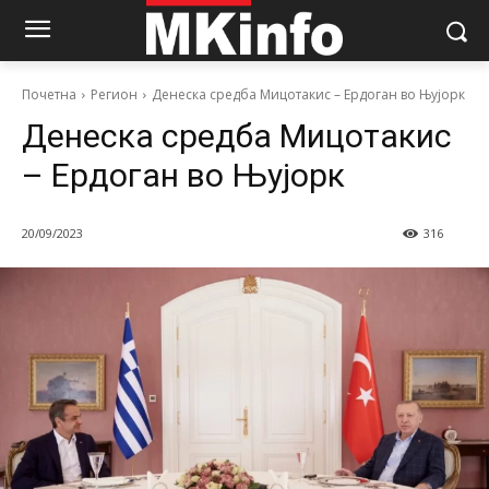
Почетна
Регион
Денеска средба Мицотакис – Ердоган во Њујорк
Денеска средба Мицотакис
– Ердоган во Њујорк
20/09/2023
316