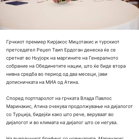
Грчкиот премиер Кирјакос Мицотакис и турскиот
претседател Реџеп Таип Ердоган денеска ќе се
сретнат во Њујорк на маргините на Генералното
собрание на Обединетите нации, што ќе биде втора
нивна средба во период од два месеци, јави
дописничката на МИА од Атина.
Според портпаролот на грчката Влада Павлос
Маринакис, Атина очекува продолжување на дијалогот
со Турција, бидејќи како што рече, веруваат во
дијалогот и во климата на дијалог што се негува.
На вчерашниот брифинг со новинарите, Маринакис