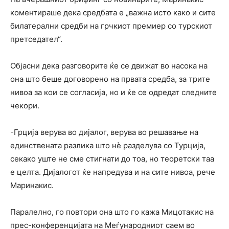
коментираше дека средбата е „важна исто како и сите
билатерални средби на грчкиот премиер со турскиот
претседател“.
Објасни дека разговорите ќе се движат во насока на
она што беше договорено на првата средба, за трите
нивоа за кои се согласија, но и ќе се одредат следните
чекори.
-Грција верува во дијалог, верува во решавање на
единствената разлика што нè разделува со Турција,
секако уште не сме стигнати до тоа, но теоретски таа
е целта. Дијалогот ќе напредува и на сите нивоа, рече
Маринакис.
Паралелно, го повтори она што го кажа Мицотакис на
прес-конференцијата на Меѓународниот саем во