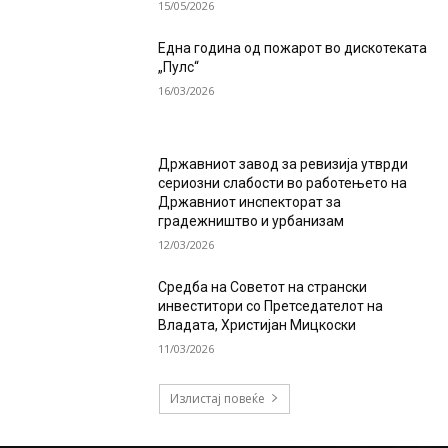
15/05/2026
Една година од пожарот во дискотеката
„Пулс“
16/03/2026
Државниот завод за ревизија утврди
сериозни слабости во работењето на
Државниот инспекторат за
градежништво и урбанизам
12/03/2026
Средба на Советот на странски
инвеститори со Претседателот на
Владата, Христијан Мицкоски
11/03/2026
Излистај повеќе