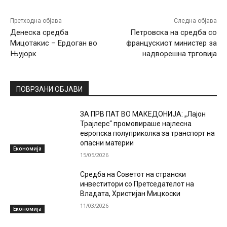
Претходна објава
Следна објава
Денеска средба
Петровска на средба со
Мицотакис – Ердоган во
францускиот министер за
Њујорк
надворешна трговија
ПОВРЗАНИ ОБЈАВИ
ЗА ПРВ ПАТ ВО МАКЕДОНИЈА: „Лајон
Трајлерс“ промовираше најлесна
европска полуприколка за транспорт на
опасни материи
Економија
15/05/2026
Средба на Советот на странски
инвеститори со Претседателот на
Владата, Христијан Мицкоски
11/03/2026
Економија