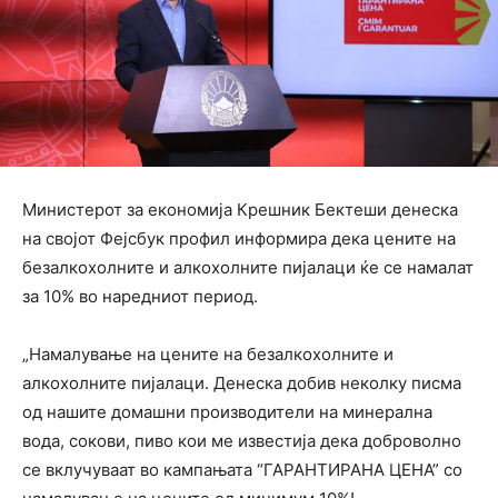
Министерот за економија Крешник Бектеши денеска
на својот Фејсбук профил информира дека цените на
безалкохолните и алкохолните пијалаци ќе се намалат
за 10% во наредниот период.
„Намалување на цените на безалкохолните и
алкохолните пијалаци. Денеска добив неколку писма
од нашите домашни производители на минерална
вода, сокови, пиво кои ме известија дека доброволно
се вклучуваат во кампањата “ГАРАНТИРАНА ЦЕНА” со