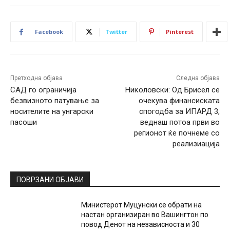
Facebook
Twitter
Pinterest
Претходна објава
Следна објава
САД го ограничија
Николовски: Од Брисел се
безвизното патување за
очекува финансиската
носителите на унгарски
спогодба за ИПАРД 3,
пасоши
веднаш потоа први во
регионот ќе почнеме со
реализиација
ПОВРЗАНИ ОБЈАВИ
Министерот Муцунски се обрати на
настан организиран во Вашингтон по
повод Денот на независноста и 30