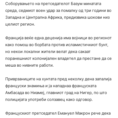
Соборувањето на претседателот Базум минатата
среда, седмиот воен удар за помалку од три години во
Западна и Централна Африка, предизвика шокови низ
целиот регион.
Франција веќе една деценија има војници во регионот
како помош во борбата против исламистичкиот бунт,
но некои локални жители велат дека сакаат
поранешниот колонијален владетел да престане да се
меша во нивните работи.
Приврзаниците на хунтата пред неколку дена запалија
француски знамиња и ја нападнаа француската
Амбасада во Ниамеј, главниот град на Нигер, по што
полицијата употреби солзавец како одговор.
Францускиот претседател Емануел Макрон рече дека