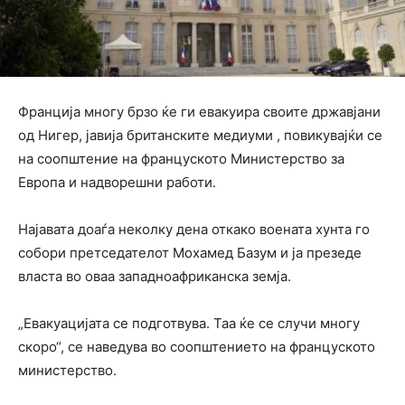
Франција многу брзо ќе ги евакуира своите државјани
од Нигер, јавија британските медиуми , повикувајќи се
на соопштение на француското Министерство за
Европа и надворешни работи.
Најавата доаѓа неколку дена откако воената хунта го
собори претседателот Мохамед Базум и ја презеде
власта во оваа западноафриканска земја.
„Евакуацијата се подготвува. Таа ќе се случи многу
скоро“, се наведува во соопштението на француското
министерство.