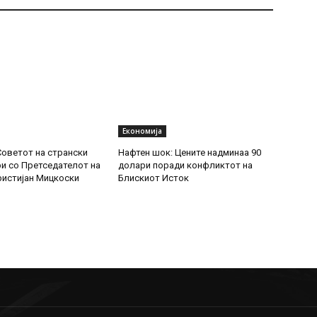
Економија
Советот на странски
Нафтен шок: Цените надминаа 90
и со Претседателот на
долари поради конфликтот на
ристијан Мицкоски
Блискиот Исток