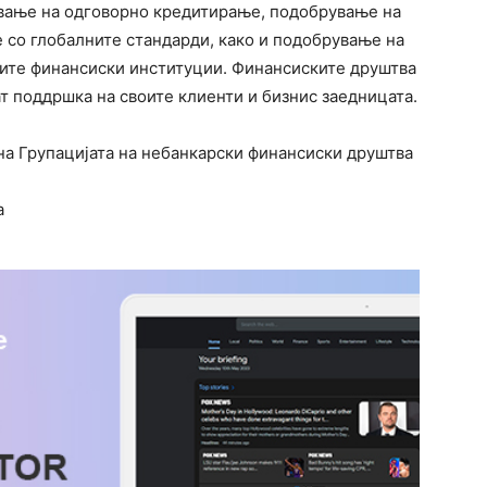
ување на одговорно кредитирање, подобрување на
е со глобалните стандарди, како и подобрување на
ките финансиски институции. Финансиските друштва
ат поддршка на своите клиенти и бизнис заедницата.
на Групацијата на небанкарски финансиски друштва
а