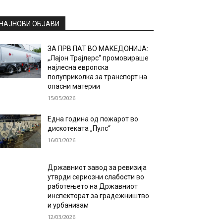
НАЈНОВИ ОБЈАВИ
ЗА ПРВ ПАТ ВО МАКЕДОНИЈА:
„Лајон Трајлерс“ промовираше
најлесна европска
полуприколка за транспорт на
опасни материи
15/05/2026
Една година од пожарот во
дискотеката „Пулс“
16/03/2026
Државниот завод за ревизија
утврди сериозни слабости во
работењето на Државниот
инспекторат за градежништво
и урбанизам
12/03/2026