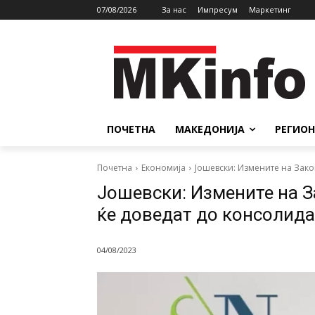
07/08/2026
За нас
Импресум
Маркетинг
ПОЧЕТНА
МАКЕДОНИЈА
РЕГИОН
Почетна
Економија
Јошевски: Измените на Зако
Јошевски: Измените на 
ќе доведат до консолида
04/08/2023