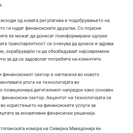
и.
 исходи од новата регулатива е подобрувањето на
то ги нудат финансиските друштва. Со појасни
тите ќе можат да донесат поинформирани одлуки
ата транспарентност се очекува да донесе и здрава
и, охрабрувајќи ги да обезбедуваат најсовремени
и за да се задоволат потребите на клиентите.
и финансискиот сектор е нагласена во новото
менливата улога на технологијата во
го позиционира дигиталниот напредок како основен
 финансиски сектор. Акцентот на технологијата се
т во користењето на финансиските услуги за
иштата за иновативни финансиски решенија.
Стопанската комора на Северна Македонија ќе