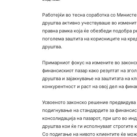
Работејќи во тесна соработка со Министе
друштва активно учествуваше во измените
правна рамка која ќе обезбеди подобра р
поголема заштита на корисниците на кре
друштва.
Примарниот фокус на измените во законск
финансискиот пазар како резултат на зг
друштва и зајакнување на заштитата на к
конкурентност и раст на овој дел на фин
Усвоеното законско решение предвидува 
подигнување на стандардите за финансиск
консолидација на пазарот, при што во ин
друштва кои ќе ги исполнуваат строгите 
Со подигање на нивото клиентите ќе мож