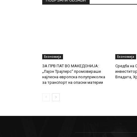
Економија
Економија
ЗА ПРВ ПАТ ВО МАКЕДОНИЈА:
Средба на 
„Лајон Трајлерс“ промовираше
инвеститор
најлесна европска полуприколка
Владата, Х
за транспорт на опасни материи