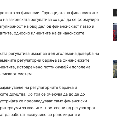
рството за финансии, Групацијата на финансиските
 на законската регулатива со цел да се формулира
егулираност на овој дел од финансискиот пазар и
дитите, односно клиентите на финансиските
ата регулатива имаат за цел зголемена доверба на
олемените регулаторни барања за финансиските
лиентите, истовремено поттикнувајќи поголема
ансискиот систем.
зајакнување на регулаторните барања и
ите друштва. Со тоа се очекува да дојде до
дустријата ќе преовладуваат само финансиски
критериуми за квалитет поставени од регулаторот.
ат да работат исклучиво со реномирани и