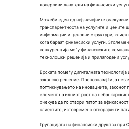
доверливи даватели на финансиски услуг
Можеби еден од најзначајните очекувани
транспарентноста на услугите и цените ш
информации и ценовни структури, клиен
кога бараат финансиски услуги. Зголемен
конкуренција меѓу финансиските компани
технолошки решенија и прилагодени услуг
Врската помеѓу дигиталната технологија 
законско решение. Препознавајќи ја неза
поттикнувањето на иновациите, законот 
елемент на идниот раст на небанкарскиот
очекува да го отвори патот за ефикаснос
клиентите, истовремено отворајќи ги пат
Групацијата на финансиски друштва при 