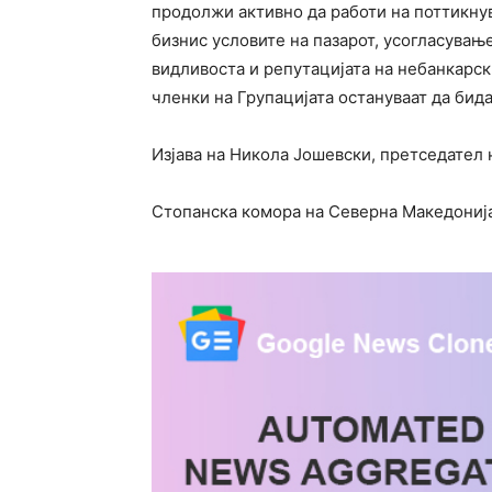
продолжи активно да работи на поттикн
бизнис условите на пазарот, усогласувањ
видливоста и репутацијата на небанкарс
членки на Групацијата остануваат да бид
Изјава на Никола Јошевски, претседател 
Стопанска комора на Северна Македониј