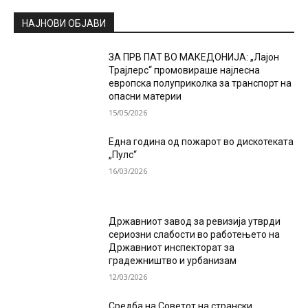
НАЈНОВИ ОБЈАВИ
ЗА ПРВ ПАТ ВО МАКЕДОНИЈА: „Лајон
Трајлерс“ промовираше најлесна
европска полуприколка за транспорт на
опасни материи
15/05/2026
Една година од пожарот во дискотеката
„Пулс“
16/03/2026
Државниот завод за ревизија утврди
сериозни слабости во работењето на
Државниот инспекторат за
градежништво и урбанизам
12/03/2026
Средба на Советот на странски