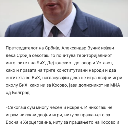
Претседателот на Србија, Александар Вучиќ изјави
дека Србија секогаш го почитува територијалниот
интегритет на БиХ, Дејтонскиот договор и Уставот,
како и правата на трите конститутивни народи и два
ентитета во БиХ, нагласувајќи дека не игра двојни игри
околу БиХ, како ни за Косово, јави дописникот на МИА
од Белград.
-Секогаш сум многу чесен и искрен. И никогаш не
играм никакви двојни игри, ниту за прашањето за
Босна и Херцеговина, ниту за прашањето на Косово и