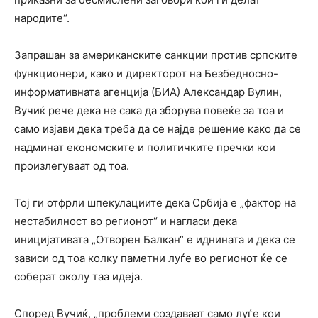
народите“.
Запрашан за американските санкции против српските
функционери, како и директорот на Безбедносно-
информативната агенција (БИА) Александар Вулин,
Вучиќ рече дека не сака да зборува повеќе за тоа и
само изјави дека треба да се најде решение како да се
надминат економските и политичките пречки кои
произлегуваат од тоа.
Тој ги отфрли шпекулациите дека Србија е „фактор на
нестабилност во регионот“ и нагласи дека
иницијативата „Отворен Балкан“ е иднината и дека се
зависи од тоа колку паметни луѓе во регионот ќе се
соберат околу таа идеја.
Според Вучиќ, „проблеми создаваат само луѓе кои