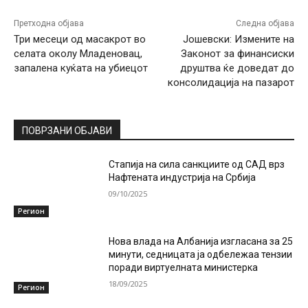
Претходна објава
Следна објава
Три месеци од масакрот во
Јошевски: Измените на
селата околу Младеновац,
Законот за финансиски
запалена куќата на убиецот
друштва ќе доведат до
консолидација на пазарот
ПОВРЗАНИ ОБЈАВИ
Стапија на сила санкциите од САД врз
Нафтената индустрија на Србија
09/10/2025
Регион
Нова влада на Албанија изгласана за 25
минути, седницата ја одбележаа тензии
поради виртуелната министерка
18/09/2025
Регион