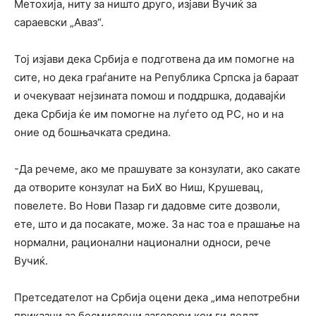
Метохија, ниту за ништо друго, изјави Вучиќ за
сараевски „Аваз“.
Тој изјави дека Србија е подготвена да им помогне на
сите, но дека граѓаните на Република Српска ја бараат
и очекуваат нејзината помош и поддршка, додавајќи
дека Србија ќе им помогне на луѓето од РС, но и на
оние од бошњачката средина.
-Да речеме, ако ме прашувате за конзулати, ако сакате
да отворите конзулат на БиХ во Ниш, Крушевац,
повелете. Во Нови Пазар ги дадовме сите дозволи,
ете, што и да посакате, може. За нас тоа е прашање на
нормални, рационални национални односи, рече
Вучиќ.
Претседателот на Србија оцени дека „има непотребни
приказни за бесмислени заговори кои ги делат