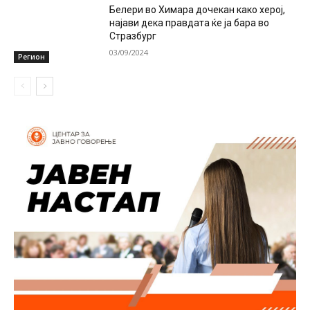
Белери во Химара дочекан како херој,
најави дека правдата ќе ја бара во
Стразбург
03/09/2024
Регион