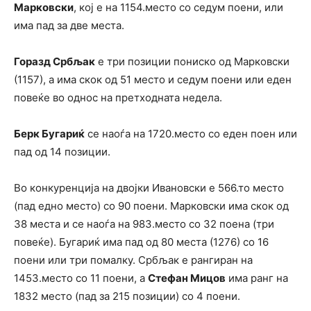
Марковски
, кој е на 1154.место со седум поени, или
има пад за две места.
Горазд Србљак
е три позиции пониско од Марковски
(1157), а има скок од 51 место и седум поени или еден
повеќе во однос на претходната недела.
Берк Бугариќ
се наоѓа на 1720.место со еден поен или
пад од 14 позиции.
Во конкуренција на двојки Ивановски е 566.то место
(пад едно место) со 90 поени. Марковски има скок од
38 места и се наоѓа на 983.место со 32 поена (три
повеќе). Бугариќ има пад од 80 места (1276) со 16
поени или три помалку. Србљак е рангиран на
1453.место со 11 поени, а
Стефан Мицов
има ранг на
1832 место (пад за 215 позиции) со 4 поени.