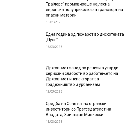
Трајлерс“ промовираше најлесна
европска полуприколка за транспорт на
опасни материи
15/05/2026
Една година од пожарот во дискотеката
„Пулс“
16/03/2026
Државниот завод за ревизија утврди
сериозни слабости во работењето на
Државниот инспекторат за
градежништво и урбанизам
12/03/2026
Средба на Советот на странски
инвеститори со Претседателот на
Владата, Христијан Мицкоски
11/03/2026