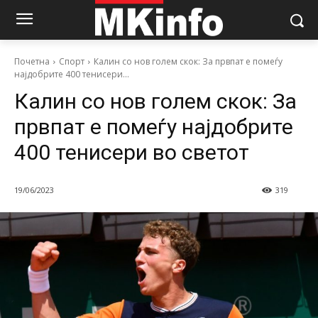
Почетна
Спорт
Калин со нов голем скок: За првпат е помеѓу
најдобрите 400 тенисери...
Калин со нов голем скок: За
првпат е помеѓу најдобрите
400 тенисери во светот
19/06/2023
319