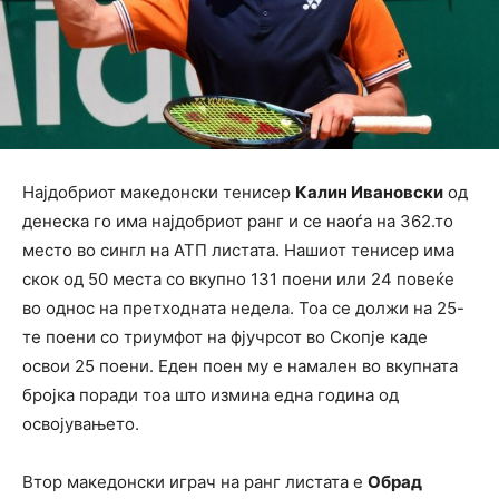
Најдобриот македонски тенисер
Калин Ивановски
од
денеска го има најдобриот ранг и се наоѓа на 362.то
место во сингл на АТП листата. Нашиот тенисер има
скок од 50 места со вкупно 131 поени или 24 повеќе
во однос на претходната недела. Тоа се должи на 25-
те поени со триумфот на фјучрсот во Скопје каде
освои 25 поени. Еден поен му е намален во вкупната
бројка поради тоа што измина една година од
освојувањето.
Втор македонски играч на ранг листата е
Обрад