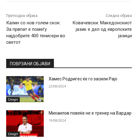
Претходна објава
Следна објава
Калин со нов голем скок:
Ковaчевски: Македонскиот
За првпат е помеѓу
јазик е дел од европските
најдобрите 400 тенисери во
јазици
светот
ПОВРЗАНИ ОБЈАВИ
Хамес Родригес ќе го засили Рајо
22/08/2024
Спорт
Михаилов повеќе не е тренер на Вардар
19/08/2024
Спорт