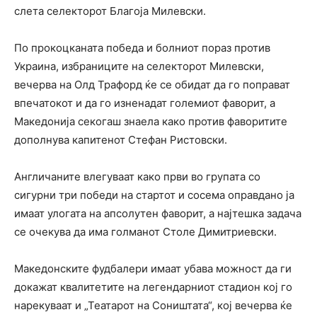
слета селекторот Благоја Милевски.
По прокоцканата победа и болниот пораз против
Украина, избраниците на селекторот Милевски,
вечерва на Олд Трафорд ќе се обидат да го поправат
впечатокот и да го изненадат големиот фаворит, а
Македонија секогаш знаела како против фаворитите
дополнува капитенот Стефан Ристовски.
Англичаните влегуваат како први во групата со
сигурни три победи на стартот и сосема оправдано ја
имаат улогата на апсолутен фаворит, а најтешка задача
се очекува да има голманот Столе Димитриевски.
Македонските фудбалери имаат убава можност да ги
докажат квалитетите на легендарниот стадион кој го
нарекуваат и „Театарот на Соништата“, кој вечерва ќе