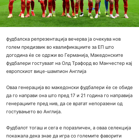
фудбалска репрезентација вечерва ја очекува нов
голем предизвик во квалификациите за ЕП што
догодина ќе се одржи во Германија, Македонските
фудбалери гостуваат на Олд Трафорд во Манчестер кај
европскиот вице-шампион Англија
Оваа генерација во македонски фудбалери ќе се обиде
да го направи она што пред 17 и 21 година го направија
генерациите пред нив, да се вратат непоразени од
гостувањето во Англија.
Фудбалот тогаш и сега е поразличен, а оваа селекција
покажала дека знае да игра со големите фаворити