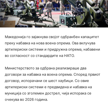
Македонија го зајакнува својот одбранбен капацитет
преку набавка на нова воена опрема. Ова вклучува
артилериски системи и придружна опрема, набавени
во согласност со стандардите на НАТО.
Министерството за одбрана реализираше два
договори за набавка на воена опрема. Според првиот
договор, испорачани се шест хаубици. Со овие
артилериски системи е предвидена и набавка на
муниција со зголемен дострел, чија испорака се
очекува во 2026 година.