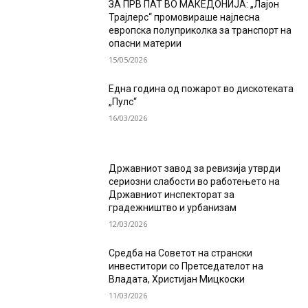
ЗА ПРВ ПАТ ВО МАКЕДОНИЈА: „Лајон
Трајлерс“ промовираше најлесна
европска полуприколка за транспорт на
опасни материи
15/05/2026
Една година од пожарот во дискотеката
„Пулс“
16/03/2026
Државниот завод за ревизија утврди
сериозни слабости во работењето на
Државниот инспекторат за
градежништво и урбанизам
12/03/2026
Средба на Советот на странски
инвеститори со Претседателот на
Владата, Христијан Мицкоски
11/03/2026