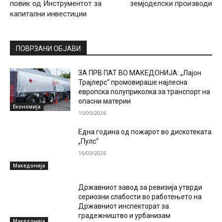
повик од Инструментот за
земјоделски производи
капитални инвестиции
ПОВРЗАНИ ОБЈАВИ
ЗА ПРВ ПАТ ВО МАКЕДОНИЈА: „Лајон
Трајлерс“ промовираше најлесна
европска полуприколка за транспорт на
опасни материи
Економија
15/05/2026
Една година од пожарот во дискотеката
„Пулс“
16/03/2026
Македонија
Државниот завод за ревизија утврди
сериозни слабости во работењето на
Државниот инспекторат за
градежништво и урбанизам
Македонија