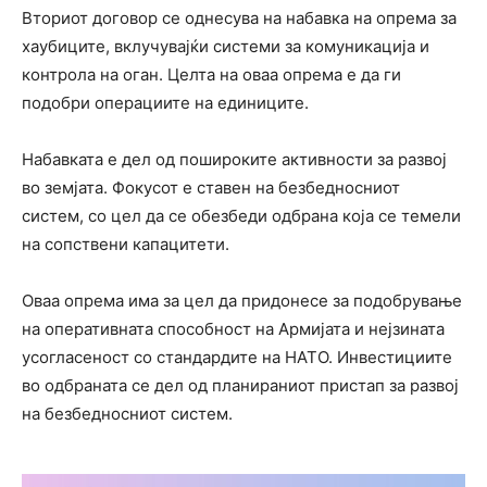
Вториот договор се однесува на набавка на опрема за
хаубиците, вклучувајќи системи за комуникација и
контрола на оган. Целта на оваа опрема е да ги
подобри операциите на единиците.
Набавката е дел од пошироките активности за развој
во земјата. Фокусот е ставен на безбедносниот
систем, со цел да се обезбеди одбрана која се темели
на сопствени капацитети.
Оваа опрема има за цел да придонесе за подобрување
на оперативната способност на Армијата и нејзината
усогласеност со стандардите на НАТО. Инвестициите
во одбраната се дел од планираниот пристап за развој
на безбедносниот систем.