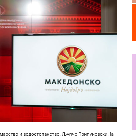
умарство и водостопанство, Љупчо Трипуновски, ја