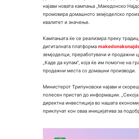
најави новата кампања „Македонско Најдо
промовира домашното земјоделско произв
квалитет и значење.
Кампањата ќе се реализира преку традиц
дигиталната платформа
makedonskonajd
земјоделци, преработувачи и продажни ц
„Каде да купам“, која ќе им помогне на гр
продажни места со домашни производи.
Министерот Трипуновски најави и скореш
полесен пристап до информации. „Секоја
директна инвестиција во нашата економија
приклучат кон оваа иницијатива за подоб