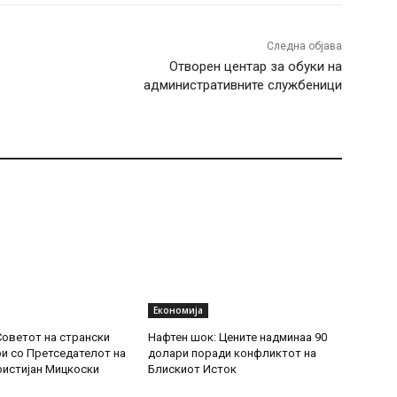
Следна објава
Отворен центар за обуки на
административните службеници
Економија
Советот на странски
Нафтен шок: Цените надминаа 90
и со Претседателот на
долари поради конфликтот на
ристијан Мицкоски
Блискиот Исток