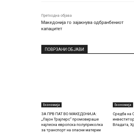
Претходна објава
Македонија го зајакнува одбранбениот
капацитет
ПОВРЗАНИ ОБЈАВИ
Економија
Економија
ЗА ПРВ ПАТ ВО МАКЕДОНИЈА:
Средба на 
„Лајон Трајлерс“ промовираше
инвеститор
најлесна европска полуприколка
Владата, Х
за транспорт на опасни материи