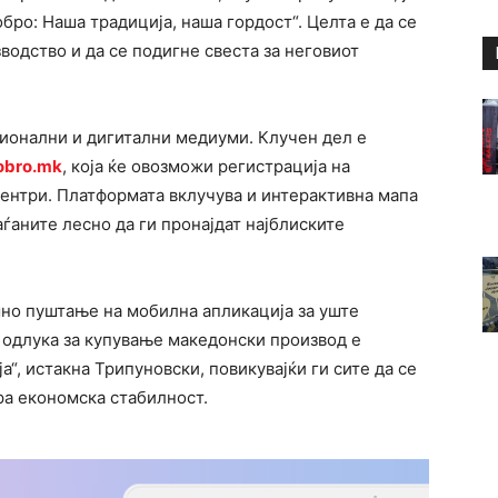
бро: Наша традиција, наша гордост“. Целта е да се
одство и да се подигне свеста за неговиот
ионални и дигитални медиуми. Клучен дел е
obro.mk
, која ќе овозможи регистрација на
ентри. Платформата вклучува и интерактивна мапа
аѓаните лесно да ги пронајдат најблиските
но пуштање на мобилна апликација за уште
 одлука за купување македонски производ е
“, истакна Трипуновски, повикувајќи ги сите да се
ра економска стабилност.