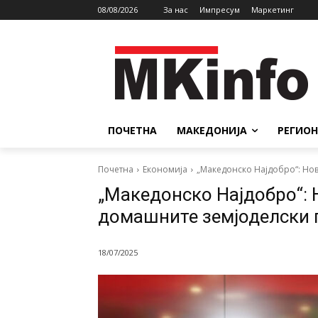
08/08/2026
За нас
Импресум
Маркетинг
ПОЧЕТНА
МАКЕДОНИЈА
РЕГИОН
Почетна
Економија
„Македонско Најдобро“: Но
„Македонско Најдобро“: 
домашните земјоделски
18/07/2025