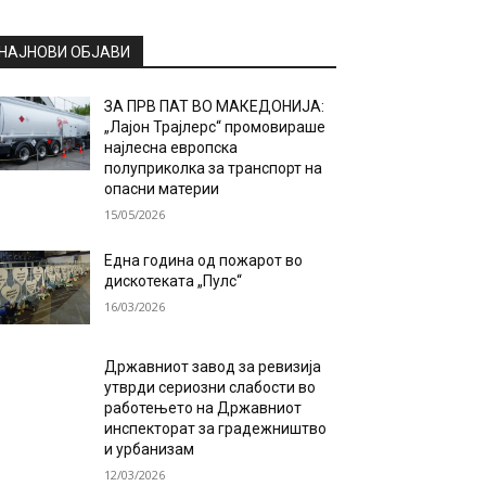
НАЈНОВИ ОБЈАВИ
ЗА ПРВ ПАТ ВО МАКЕДОНИЈА:
„Лајон Трајлерс“ промовираше
најлесна европска
полуприколка за транспорт на
опасни материи
15/05/2026
Една година од пожарот во
дискотеката „Пулс“
16/03/2026
Државниот завод за ревизија
утврди сериозни слабости во
работењето на Државниот
инспекторат за градежништво
и урбанизам
12/03/2026