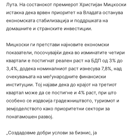
Лута. На состанокот премиерот Христијан Мицкоски
истакна дека врвен приоритет на Владата останува
економската стабилизација и поддршката на
домашните и странските инвестиции.
Мицкоски ги претстави најновите економски
показатели, посочувајќи дека во изминатите четири
квартали е постигнат реален раст на БДП од 3% до
3,4%, додека номиналниот раст изнесува 7,8%, над
очекувањата на меѓународните финансиски
институции. Тој најави дека до крајот на третиот
квартал може да се постигне и 4% раст, при што
особено се издвоија градежништвото, туризмот и
земјоделството како приоритетни сектори за
понатамошен развој.
„Создадовме добри услови за бизнис, ја