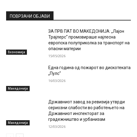
ПОВРЗАНИ ОБЈАВИ
ЗА ПРВ ПАТ ВО МАКЕДОНИЈА: „Лајон
Трајлерс“ промовираше најлесна
европска полуприколка за транспорт на
опасни материи
Економија
15/05/2026
Една година од пожарот во дискотеката
„Пулс“
16/03/2026
Македонија
Државниот завод за ревизија утврди
сериозни слабости во работењето на
Државниот инспекторат за
градежништво и урбанизам
Македонија
12/03/2026