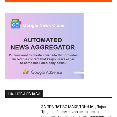
НАЈНОВИ ОБЈАВИ
ЗА ПРВ ПАТ ВО МАКЕДОНИЈА: „Лајон
Трајлерс“ промовираше најлесна
европска полуприколка за транспорт на