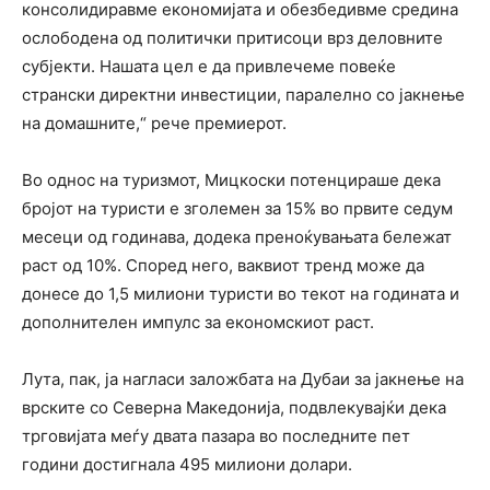
консолидиравме економијата и обезбедивме средина
ослободена од политички притисоци врз деловните
субјекти. Нашата цел е да привлечеме повеќе
странски директни инвестиции, паралелно со јакнење
на домашните,“ рече премиерот.
Во однос на туризмот, Мицкоски потенцираше дека
бројот на туристи е зголемен за 15% во првите седум
месеци од годинава, додека преноќувањата бележат
раст од 10%. Според него, ваквиот тренд може да
донесе до 1,5 милиони туристи во текот на годината и
дополнителен импулс за економскиот раст.
Лута, пак, ја нагласи заложбата на Дубаи за јакнење на
врските со Северна Македонија, подвлекувајќи дека
трговијата меѓу двата пазара во последните пет
години достигнала 495 милиони долари.