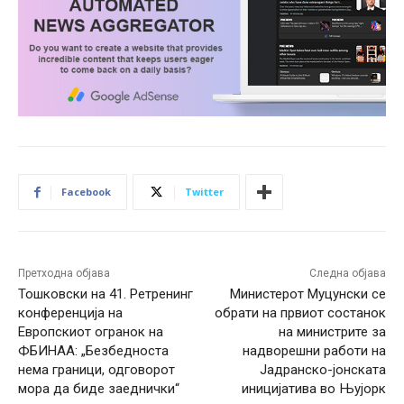
Facebook
Twitter
Претходна објава
Следна објава
Тошковски на 41. Ретренинг
Министерот Муцунски се
конференција на
обрати на првиот состанок
Европскиот огранок на
на министрите за
ФБИНАА: „Безбедноста
надворешни работи на
нема граници, одговорот
Јадранско-јонската
мора да биде заеднички“
иницијатива во Њујорк