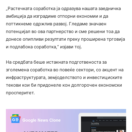
„Растечката соработка ја одразува нашата заедничка
амбиција да изградиме отпорни економии и да
поттикнеме одржлив развој. Гледаме значаен
потенцијал во ова партнерство и сме решени тоа да
донесе опипливи резултати преку проширена трговија
и подлабока соработка,“ изјави тој.
На средбата беше истакната подготвеноста за
зголемена соработка во повеќе сектори, со акцент на
инфраструктурата, земјоделството и инвестициските
текови кои би придонеле кон долгорочен економски
просперитет.