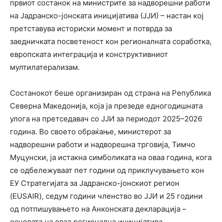
првиот состанок на министрите за надворешни работи
на Јадранско-јонската иницијатива (ЈЈИ) – настан кој
претставува историски момент и потврда за
заедничката посветеност кон регионалната соработка,
европската интеграција и конструктивниот
мултилатерализам.
Состанокот беше организиран од страна на Република
Северна Македонија, која ја презеде едногодишната
улога на претседавач со ЈЈИ за периодот 2025–2026
година. Во своето обраќање, министерот за
надворешни работи и надворешна трговија, Тимчо
Муцунски, ја истакна симболиката на оваа година, кога
се одбележуваат пет години од приклучувањето кон
ЕУ Стратегијата за Јадранско-јонскиот регион
(EUSAIR), седум години членство во ЈЈИ и 25 години
од потпишувањето на Анконската декларација –
основата на оваа регионална иницијатива.