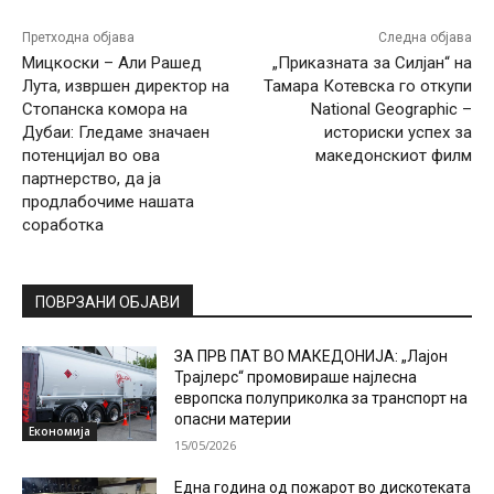
Претходна објава
Следна објава
Мицкоски – Али Рашед
„Приказната за Силјан“ на
Лута, извршен директор на
Тамара Котевска го откупи
Стопанска комора на
National Geographic –
Дубаи: Гледаме значаен
историски успех за
потенцијал во ова
македонскиот филм
партнерство, да ја
продлабочиме нашата
соработка
ПОВРЗАНИ ОБЈАВИ
ЗА ПРВ ПАТ ВО МАКЕДОНИЈА: „Лајон
Трајлерс“ промовираше најлесна
европска полуприколка за транспорт на
опасни материи
Економија
15/05/2026
Една година од пожарот во дискотеката