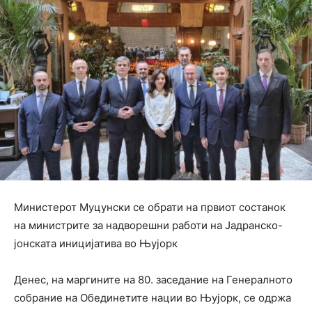
Министерот Муцунски се обрати на првиот состанок
на министрите за надворешни работи на Јадранско-
јонската иницијатива во Њујорк
Денес, на маргините на 80. заседание на Генералното
собрание на Обединетите нации во Њујорк, се одржа