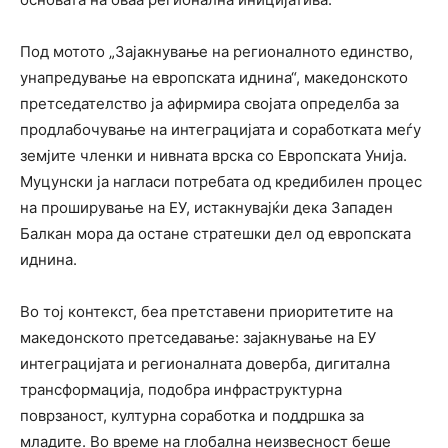
Под мотото „Зајакнување на регионалното единство,
унапредување на европската иднина“, македонското
претседателство ја афирмира својата определба за
продлабочување на интеграцијата и соработката меѓу
земјите членки и нивната врска со Европската Унија.
Муцунски ја нагласи потребата од кредибилен процес
на проширување на ЕУ, истакнувајќи дека Западен
Балкан мора да остане стратешки дел од европската
иднина.
Во тој контекст, беа претставени приоритетите на
македонското претседавање: зајакнување на ЕУ
интеграцијата и регионалната доверба, дигитална
трансформација, подобра инфраструктурна
поврзаност, културна соработка и поддршка за
младите. Во време на глобална неизвесност беше