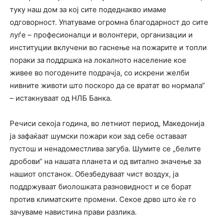
туку наш дом за кој сите подеднакво имаме
одговорност. Упатуваме огромна благодарност до сите
луѓе – професионалци и волонтери, организации и
институции вклучени во гаснење на пожарите и топли
пораки за поддршка на локалното население кое
живее во погодените подрачја, со искрени желби
нивните животи што поскоро да се вратат во нормала“
– истакнуваат од НЛБ Банка.
Речиси секоја година, во летниот период, Македонија
ја зафаќаат шумски пожари кои зад себе оставаат
пустош и ненадоместлива загуба. Шумите се „белите
дробови“ на нашата планета и од витално значење за
нашиот опстанок. Обезбедуваат чист воздух, ја
поддржуваат биолошката разновидност и се борат
против климатските промени. Секое дрво што ќе го
зачуваме навистина прави разлика.