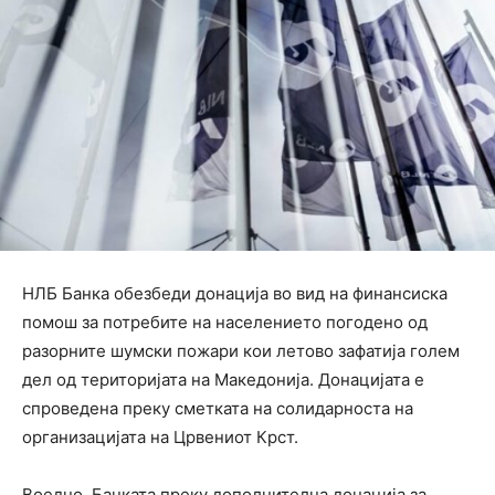
НЛБ Банка обезбеди донација во вид на финансиска
помош за потребите на населението погодено од
разорните шумски пожари кои летово зафатија голем
дел од територијата на Македонија. Донацијата е
спроведена преку сметката на солидарноста на
организацијата на Црвениот Крст.
Воедно, Банката преку дополнителна донација за