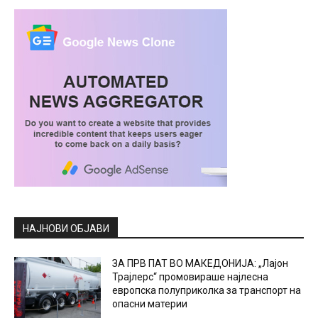
НАЈНОВИ ОБЈАВИ
ЗА ПРВ ПАТ ВО МАКЕДОНИЈА: „Лајон
Трајлерс“ промовираше најлесна
европска полуприколка за транспорт на
опасни материи