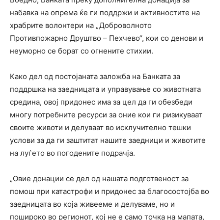
набавка на опрема ќе ги поддржи и активностите на
храбрите волонтери на „Доброволното
Противпожарно Друштво – Пехчево“, кои со денови и
неуморно се борат со огнените стихии.
Како дел од постојаната заложба на Банката за
поддршка на заедницата и управување со животната
средина, овој придонес има за цел да ги обезбеди
многу потребните ресурси за оние кои ги ризикуваат
своите животи и делуваат во исклучително тешки
услови за да ги заштитат нашите заедници и животите
на луѓето во погодените подрачја.
„Овие донации се дел од нашата подготвеност за
помош при катастрофи и придонес за благосостојба во
заедницата во која живееме и делуваме, но и
пошироко во регионот, кој не е само точка на мапата,