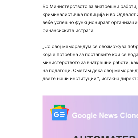
Во Министерството за внатрешни работи,
криминалистичка полиција и во Одделот 
веќе успешно функционираат организацио
финансиските истраги.
„Со овој меморандум се овозможува поб
која е потребна за постапките кои се вод
министерството за внатрешни работи, как
на податоци. Сметам дека овој меморанд
двете наши институции.”, истакна директ