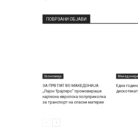
ПОВРЗАНИ ОБЈАВИ
Економија
Македонија
ЗА ПРВ ПАТ ВО МАКЕДОНИЈА:
Една годин
„Лајон Трајлерс“ промовираше
дискотекат
најлесна европска полуприколка
за транспорт на опасни материи