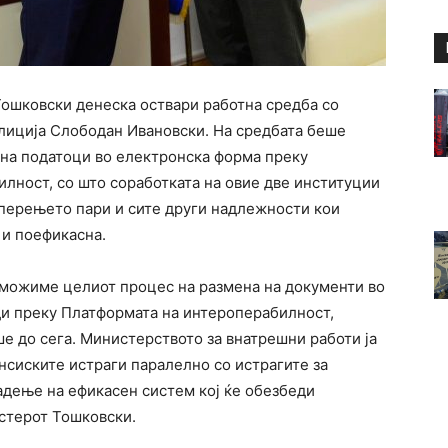
ошковски денеска оствари работна средба со
олиција Слободан Ивановски. На средбата беше
 на податоци во електронска форма преку
лност, со што соработката на овие две институции
 перењето пари и сите други надлежности кои
 и поефикасна.
зможиме целиот процес на размена на документи во
оди преку Платформата на интероперабилност,
е до сега. Министерството за внатрешни работи ја
нсиските истраги паралелно со истрагите за
адење на ефикасен систем кој ќе обезбеди
стерот Тошковски.