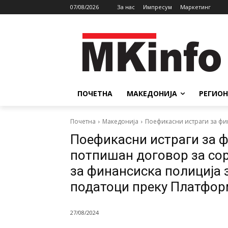
07/08/2026
За нас
Импресум
Маркетинг
ПОЧЕТНА
МАКЕДОНИЈА
РЕГИОН
Почетна
Македонија
Поефикасни истраги за фи
Поефикасни истраги за 
потпишан договор за со
за финансиска полиција 
податоци преку Платфор
27/08/2024