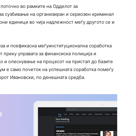
 поточно во рамките на Одделот за
за сузбивање на организиран и сериозен криминал
ни единици во чија надлежност меѓу другото се и
рза и поефикасна меѓуинституционална соработка
ат преку управата за финансиска полиција и
о и олеснување на процесот на пристап до базите
ум е само почеток на успешната соработка помеѓу
орот Ивановски, по денешната средба.