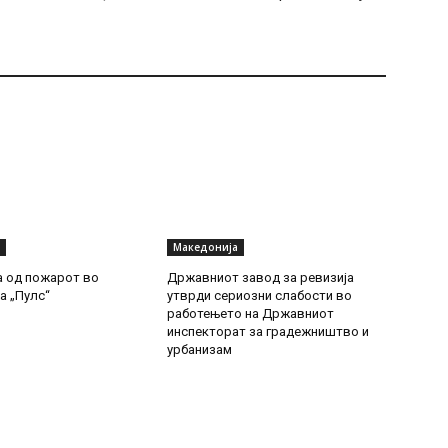
Македонија
а од пожарот во
Државниот завод за ревизија
а „Пулс“
утврди сериозни слабости во
работењето на Државниот
инспекторат за градежништво и
урбанизам