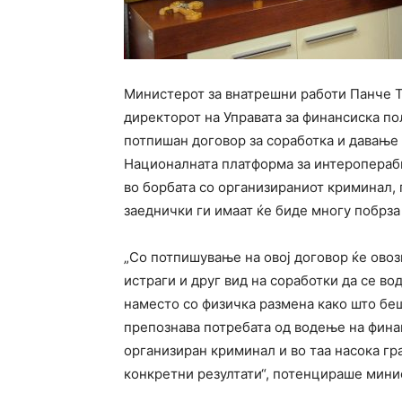
Министерот за внатрешни работи Панче Т
директорот на Управата за финансиска п
потпишан договор за соработка и давање
Националната платформа за интеропераби
во борбата со организираниот криминал,
заеднички ги имаат ќе биде многу побрза
„Со потпишување на овој договор ќе ово
истраги и друг вид на соработки да се в
наместо со физичка размена како што беш
препознава потребата од водење на фина
организиран криминал и во таа насока гр
конкретни резултати“, потенцираше мини