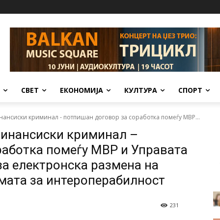
СВЕТ
ЕКОНОМИЈА
КУЛТУРА
СПОРТ
нансиски криминал - потпишан договор за соработка помеѓу МВР...
финансиски криминал –
работка помеѓу МВР и Управата
за електронска размена на
мата за интероперабилност
231